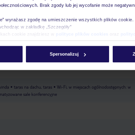
połecznościowych. Brak zgody lub jej wycofanie może negatywni
 lat
łóżeczka dla dzieci/niemowląt: w cenie, na zapytanie, rezerwacja w
ie” wyrażasz zgodę na umieszczenie wszystkich plików cookie
wchodząc w zakładkę „Szczegóły”
 dorosłych „Alba signature pool“: od 18 lat, czerwiec - wrzesień; w zależno
ikach cookie znajdziesz w
polityce plików cookies
oraz
polity
ie, zewnętrzny, ze słodką wodą
basen „Sea Breeze Food & Fun Park“:
 zależności od warunków pogodowych, w cenie, zewnętrzny, ze słodką wodą
Spersonalizuj
Z
winda
taras na dachu, taras
Wi-Fi, w miejscach ogólnodostępnych: w
imatyzowane sale konferencyjne