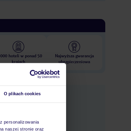
 000 hoteli w ponad 50
Najwyższa gwarancja
krajach
ubezpieczeniowa
nformacje
O plikach cookies
az personalizowania
na naszej stronie oraz