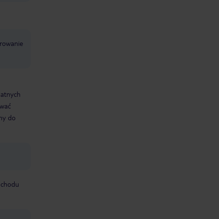
erowanie
datnych
ować
śmy do
mochodu