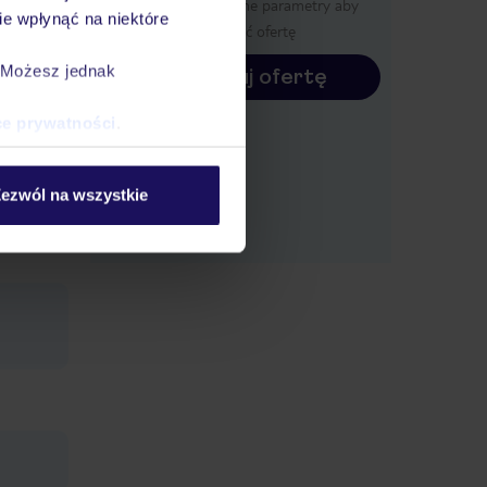
Określ poszczególne parametry aby
e wpłynąć na niektóre
wyświetlić ofertę
ymagana
. Możesz jednak
Konfiguruj ofertę
ści od
ce prywatności
.
 od 3
leżaki:
ezwól na wszystkie