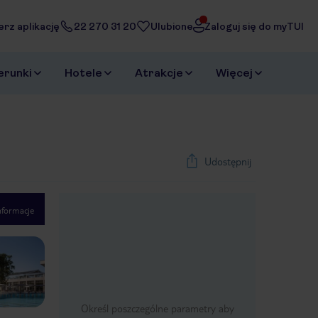
erz aplikację
22 270 31 20
Ulubione
Zaloguj się do myTUI
erunki
Hotele
Atrakcje
Więcej
Udostępnij
nformacje
1
/
20
Next slide
Określ poszczególne parametry aby