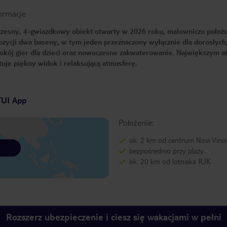
ormacje
zesny, 4-gwiazdkowy obiekt otwarty w 2026 roku, malowniczo położ
ozycji dwa baseny, w tym jeden przeznaczony wyłącznie dla dorosłych
okój gier dla dzieci oraz nowoczesne zakwaterowanie. Największym 
tuje piękny widok i relaksującą atmosferę.
TUI App
Położenie:
ok. 2 km od centrum Novi Vino
bezpośrednio przy plaży
ok. 20 km od lotniska RJK
Rozszerz ubezpieczenie i ciesz się wakacjami w pełni