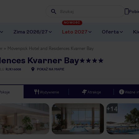
Pobi
Wpisz frazę, której szukasz
NOWOŚĆ
Zima 2026/27
Lato 2027
Oferta
Ki
er
Mövenpick Hotel and Residences Kvarner Bay
dences Kvarner Bay
ELU
RJK16008
POKAŻ NA MAPIE
Pokoje
Wyżywienie
Atrakcje
Ważne i
+
14