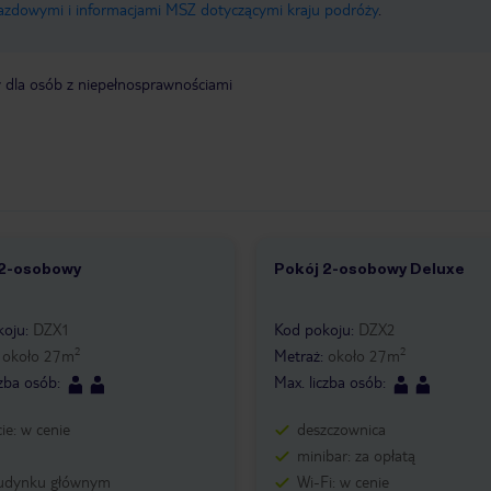
jazdowymi i informacjami MSZ dotyczącymi kraju podróży
.
y dla osób z niepełnosprawnościami
 2-osobowy
Pokój 2-osobowy Deluxe
2
1 /
2
koju
:
DZX1
Kod pokoju
:
DZX2
2
2
:
około
27
m
Metraż
:
około
27
m
czba osób
:
Max. liczba osób
:
ie: w cenie
deszczownica
minibar: za opłatą
udynku głównym
Wi-Fi: w cenie