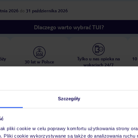
tnia 2026
do
31 października 2026
Dlaczego warto wybrać TUI?
óży
Tylko u nas opieka na
10
30 lat w Polsce
wakacjach 24/7
Pokoje
Wyżywienie
Atrakcje
Ważne i
Szczegóły
ść
jak pliki cookie w celu poprawy komfortu użytkowania strony or
ubliczna
żwirowa
leżaki w cenie
parasole w cenie
m. Pliki cookie wykorzystywane są także do analizowania ruchu 