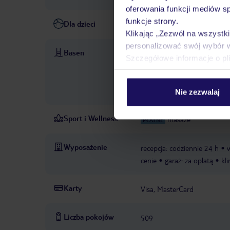
oferowania funkcji mediów s
funkcje strony.
Dla dzieci
pokój gier i zabaw: od 3 do 7
Klikając „Zezwól na wszystk
personalizować swój wybór 
Basen
baseny: 2
baseny tylko dla
Szczegółowe informacje o pl
warunków pogodowych, w cen
lat, czerwiec - wrzesień; w
w cenie, parasole: w cenie
Nie zezwalaj
Sport i Wellness
masaże
PŁATNE
Wyposażenie
recepcja: codziennie 24 h
cenie
garaż: za opłatą
kl
Karty
Visa, MasterCard
Liczba pokojów
509