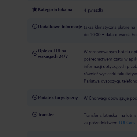
Kategoria lokalna
4 gwiazdki
Dodatkowe informacje
taksa klimatyczna płatne na 
do 10:00
data otwarcia ho
Opieka TUI na
W rezerwowanym hotelu opiek
wakacjach 24/7
pośrednictwem czatu w aplik
informacji dotyczących prze
również wycieczki fakultaty
Państwa dyspozycji: telefon
Podatek turystyczny
W Chorwacji obowiązuje poda
Transfer
Transfer z lotniska i na l
za pośrednictwem
TUI Cars.