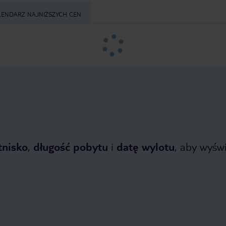
LENDARZ NAJNIŻSZYCH CEN
tnisko
,
długość pobytu
i
datę wylotu
, aby wyświe