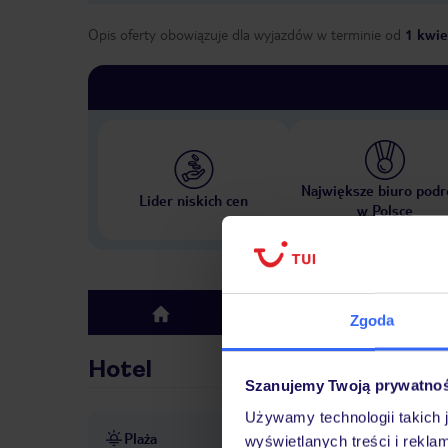
Opis oferty obowiązuje dla wyjazdów w terminie
od
1 kwie
Największe biuro podr
Lider niskich cen
w Polsce
Hotel
top
Zgoda
Hotel
Szanujemy Twoją prywatno
Używamy technologii takich 
Plaża
bezpośrednio przy plaży
p
wyświetlanych treści i rekla