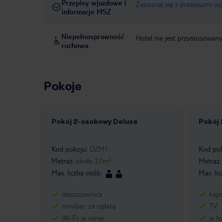
Przepisy wjazdowe i
Zapoznaj się z przepisami w
informacje MSZ
Niepełnosprawność
Hotel nie jest przystosowan
ruchowa
Pokoje
Pokój 2-osobowy Deluxe
Pokój
1 /
2
1 /
Kod pokoju
:
DZM1
Kod po
2
Metraż
:
około
27
m
Metraż
Max. liczba osób
:
Max. li
deszczownica
kapc
minibar: za opłatą
TV
Wi-Fi: w cenie
w b