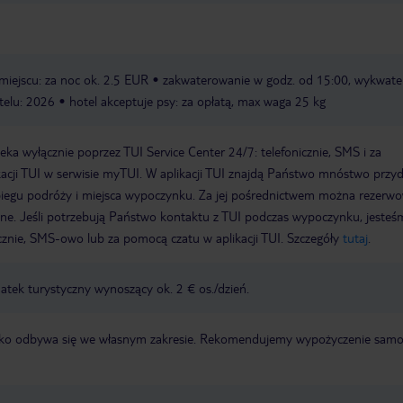
miejscu: za noc ok. 2.5 EUR
zakwaterowanie w godz. od 15:00, wykwat
telu: 2026
hotel akceptuje psy: za opłatą, max waga 25 kg
a wyłącznie poprzez TUI Service Center 24/7: telefonicznie, SMS i za
acji TUI w serwisie myTUI. W aplikacji TUI znajdą Państwo mnóstwo przy
biegu podróży i miejsca wypoczynku. Za jej pośrednictwem można rezerw
wne. Jeśli potrzebują Państwo kontaktu z TUI podczas wypoczynku, jeste
icznie, SMS-owo lub za pomocą czatu w aplikacji TUI. Szczegóły
tutaj
.
tek turystyczny wynoszący ok. 2 € os./dzień.
otnisko odbywa się we własnym zakresie. Rekomendujemy wypożyczenie sa