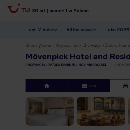
30
lat
|
numer
1
w Polsce
Last Minute
All Inclusive
Lato 2026
Strona główna
Wypoczynek
Chorwacja
Zatoka Kvarn
Mövenpick Hotel and Resi
CHORWACJA
ZATOKA KVARNER
NOVI VINODOLSKI
KOD HOT
Hotel
top
Previous slide