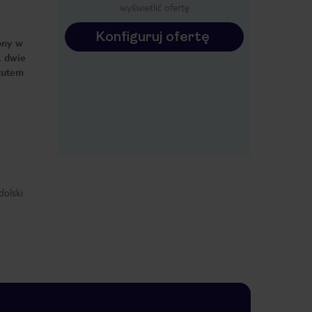
wyświetlić ofertę
Konfiguruj ofertę
ony w
, dwie
atutem
dolski