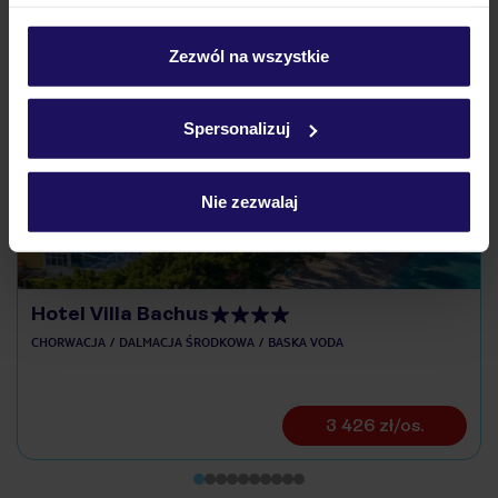
umieszczenie wszystkich plików cookie. Możesz jednak
personalizować swój wybór wchodząc w zakładkę
„Szczegóły”
Zezwól na wszystkie
Szczegółowe informacje o plikach cookie znajdziesz
Odkryj inne hotele w pobliżu
w
polityce plików cookies
oraz
polityce prywatności
.
Spersonalizuj
ZALICZKA 25%
Nie zezwalaj
Hotel Villa Bachus
CHORWACJA
DALMACJA ŚRODKOWA
BASKA VODA
3 426 zł/os.