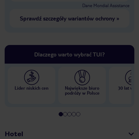
Dane Mondial Assistance
Sprawdź szczegóły wariantów ochrony
»
Dlaczego warto wybrać TUI?
Lider niskich cen
Największe biuro
30 lat w P
podróży w Polsce
Hotel