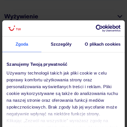
Wyżywienie
Atrakcje
Zgoda
Szczegóły
O plikach cookies
Ważne informacje
Szanujemy Twoją prywatność
Używamy technologii takich jak pliki cookie w celu
poprawy komfortu użytkowania strony oraz
Często zadawane pytania
personalizowania wyświetlanych treści i reklam. Pliki
Jak zmienić uczestników/osobę zgłaszającą?
cookie wykorzystywane są także do analizowania ruchu
Czy w Hotelu będzie przedstawiciel TUI?
na naszej stronie oraz oferowania funkcji mediów
Na jakiej podstawie i gdzie otrzymam karty
społecznościowych. Brak zgody lub jej wycofanie może
pokładowe/bilety lotnicze?
negatywnie wpłynąć na niektóre funkcje strony.
Klikając „Zezwól na wszystkie” wyrażasz zgodę na
Zobacz więcej