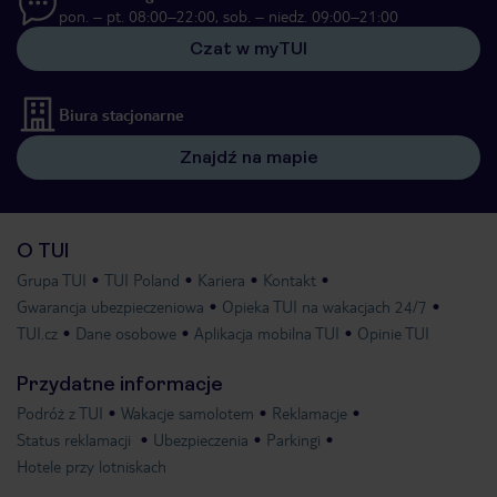
pon. – pt. 08:00–22:00, sob. – niedz. 09:00–21:00
Czat w myTUI
Biura stacjonarne
Znajdź na mapie
O TUI
Grupa TUI
TUI Poland
Kariera
Kontakt
Gwarancja ubezpieczeniowa
Opieka TUI na wakacjach 24/7
TUI.cz
Dane osobowe
Aplikacja mobilna TUI
Opinie TUI
Przydatne informacje
Podróż z TUI
Wakacje samolotem
Reklamacje
Status reklamacji
Ubezpieczenia
Parkingi
Hotele przy lotniskach