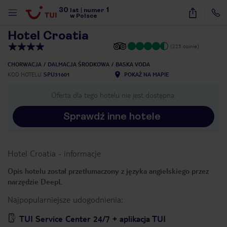
30
1
1
/
40
lat
|
numer
w Polsce
Hotel Croatia
(223 opinie)
CHORWACJA
DALMACJA ŚRODKOWA
BASKA VODA
KOD HOTELU
SPU31601
POKAŻ NA MAPIE
Oferta dla tego hotelu nie jest dostępna.
Sprawdź inne hotele
Hotel Croatia
-
informacje
Opis hotelu został przetłumaczony z języka angielskiego przez
narzędzie DeepL
Najpopularniejsze udogodnienia:
nute
TUI Service Center 24/7 + aplikacja TUI