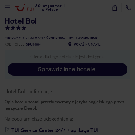
30
1
1
/
40
lat
|
numer
w Polsce
Hotel Bol
CHORWACJA
DALMACJA ŚRODKOWA
BOL / WYSPA BRAC
KOD HOTELU
SPU44004
POKAŻ NA MAPIE
Oferta dla tego hotelu nie jest dostępna.
Sprawdź inne hotele
Hotel Bol
-
informacje
Opis hotelu został przetłumaczony z języka angielskiego przez
narzędzie DeepL
Najpopularniejsze udogodnienia:
nute
TUI Service Center 24/7 + aplikacja TUI