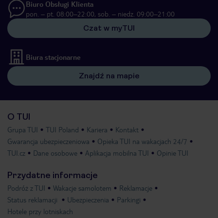
Biuro Obsługi Klienta
pon. – pt. 08:00–22:00, sob. – niedz. 09:00–21:00
Czat w myTUI
Biura stacjonarne
Znajdź na mapie
O TUI
Grupa TUI
TUI Poland
Kariera
Kontakt
Gwarancja ubezpieczeniowa
Opieka TUI na wakacjach 24/7
TUI.cz
Dane osobowe
Aplikacja mobilna TUI
Opinie TUI
Przydatne informacje
Podróż z TUI
Wakacje samolotem
Reklamacje
Status reklamacji
Ubezpieczenia
Parkingi
Hotele przy lotniskach