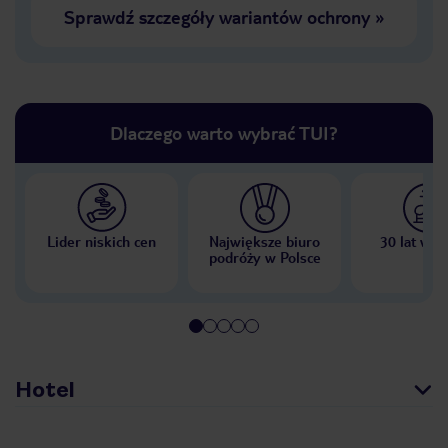
Sprawdź szczegóły wariantów ochrony
»
Dlaczego warto wybrać TUI?
Lider niskich cen
Największe biuro
30 lat w P
podróży w Polsce
Hotel