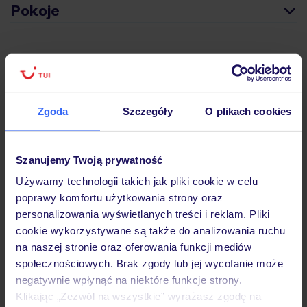
Pokoje
Wyżywienie
Atrakcje
Zgoda
Szczegóły
O plikach cookies
Szanujemy Twoją prywatność
Ważne informacje
Używamy technologii takich jak pliki cookie w celu
poprawy komfortu użytkowania strony oraz
personalizowania wyświetlanych treści i reklam. Pliki
Często zadawane pytania
cookie wykorzystywane są także do analizowania ruchu
Jak zmienić uczestników/osobę zgłaszającą?
na naszej stronie oraz oferowania funkcji mediów
Czy w Hotelu będzie przedstawiciel TUI?
społecznościowych. Brak zgody lub jej wycofanie może
Na jakiej podstawie i gdzie otrzymam karty
negatywnie wpłynąć na niektóre funkcje strony.
pokładowe/bilety lotnicze?
Klikając „Zezwól na wszystkie” wyrażasz zgodę na