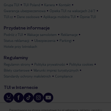
Grupa TUI
TUI Poland
Kariera
Kontakt
Gwarancja ubezpieczeniowa
Opieka TUI na wakacjach 24/7
TUI.cz
Dane osobowe
Aplikacja mobilna TUI
Opinie TUI
Przydatne informacje
Podróż z TUI
Wakacje samolotem
Reklamacje
Status reklamacji
Ubezpieczenia
Parkingi
Hotele przy lotniskach
Regulaminy
Regulamin strony
Polityka prywatności
Polityka cookies
Bilety czarterowe
Warunki imprez turystycznych
Standardy ochrony małoletnich
Compliance
TUI w Internecie
Prezentowane na stronie internetowej tui.pl ogłoszenia, reklamy, cenniki i