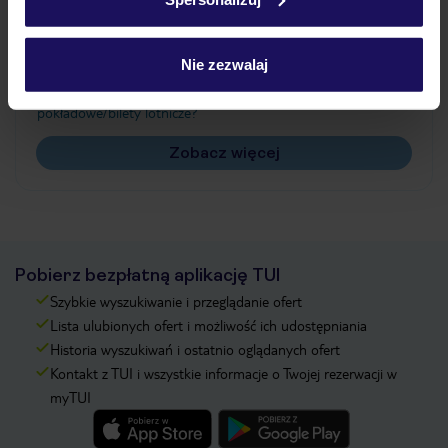
Często zadawane pytania
Jak zmienić uczestników/osobę zgłaszającą?
Nie zezwalaj
Czy w Hotelu będzie przedstawiciel TUI?
Na jakiej podstawie i gdzie otrzymam karty
pokładowe/bilety lotnicze?
Zobacz więcej
Pobierz bezpłatną aplikację TUI
Szybkie wyszukiwanie i przeglądanie ofert
Lista ulubionych ofert i możliwość ich udostępniania
Historia wyszukiwań i ostatnio oglądanych ofert
Kontakt z TUI i wszystkie informacje o Twojej rezerwacji w
myTUI