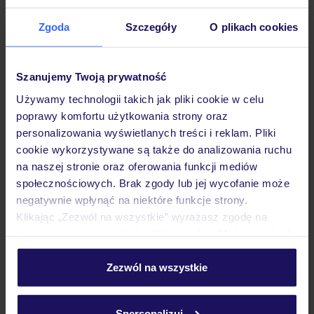
Zgoda
Szczegóły
O plikach cookies
Hotel
Szanujemy Twoją prywatność
Używamy technologii takich jak pliki cookie w celu
Pokoje
poprawy komfortu użytkowania strony oraz
personalizowania wyświetlanych treści i reklam. Pliki
cookie wykorzystywane są także do analizowania ruchu
Wyżywienie
na naszej stronie oraz oferowania funkcji mediów
społecznościowych. Brak zgody lub jej wycofanie może
negatywnie wpłynąć na niektóre funkcje strony.
Atrakcje
Klikając „Zezwól na wszystkie” wyrażasz zgodę na
umieszczenie wszystkich plików cookie. Możesz jednak
personalizować swój wybór wchodząc w zakładkę
Ważne informacje
„Szczegóły”
Zezwól na wszystkie
Szczegółowe informacje o plikach cookie znajdziesz
w
polityce plików cookies
oraz
polityce prywatności
.
Spersonalizuj