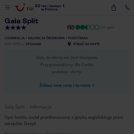
30
1
1
/
51
lat
|
numer
w Polsce
Gala Split
(29 opinii)
CHORWACJA
DALMACJA ŚRODKOWA
PODSTRANA
KOD HOTELU
SPU03000
POKAŻ NA MAPIE
Ups, ta oferta nie jest dostępna.
Przygotowaliśmy dla Ciebie
podobne oferty:
Zobacz inne ceny i terminy
»
Gala Split
-
informacje
Opis hotelu został przetłumaczony z języka angielskiego przez
narzędzie DeepL
nute
Najpopularniejsze udogodnienia: