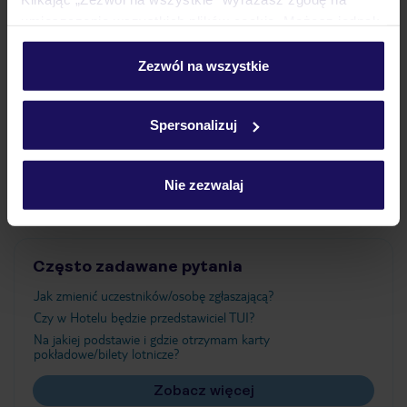
umieszczenie wszystkich plików cookie. Możesz jednak
personalizować swój wybór wchodząc w zakładkę
Wyżywienie
„Szczegóły”
Zezwól na wszystkie
Szczegółowe informacje o plikach cookie znajdziesz
w
polityce plików cookies
oraz
polityce prywatności
.
Atrakcje
Spersonalizuj
Ważne informacje
Nie zezwalaj
Często zadawane pytania
Jak zmienić uczestników/osobę zgłaszającą?
Czy w Hotelu będzie przedstawiciel TUI?
Na jakiej podstawie i gdzie otrzymam karty
pokładowe/bilety lotnicze?
Zobacz więcej