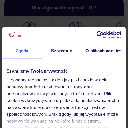
Dlaczego warto wybrać TUI?
Lider niskich cen
Największe biuro
30 lat w P
podróży w Polsce
Zgoda
Szczegóły
O plikach cookies
Szanujemy Twoją prywatność
Hotel
Używamy technologii takich jak pliki cookie w celu
poprawy komfortu użytkowania strony oraz
personalizowania wyświetlanych treści i reklam. Pliki
cookie wykorzystywane są także do analizowania ruchu
Opinie
na naszej stronie oraz oferowania funkcji mediów
społecznościowych. Brak zgody lub jej wycofanie może
negatywnie wpłynąć na niektóre funkcje strony.
Pokoje
Klikając „Zezwól na wszystkie” wyrażasz zgodę na