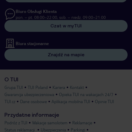
Biuro Obsługi Klienta
pon. – pt. 08:00–22:00, sob. – niedz. 09:00–21:00
Czat w myTUI
Biura stacjonarne
Znajdź na mapie
O TUI
Grupa TUI
TUI Poland
Kariera
Kontakt
Gwarancja ubezpieczeniowa
Opieka TUI na wakacjach 24/7
TUI.cz
Dane osobowe
Aplikacja mobilna TUI
Opinie TUI
Przydatne informacje
Podróż z TUI
Wakacje samolotem
Reklamacje
Status reklamacji
Ubezpieczenia
Parkingi