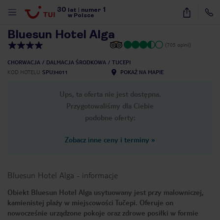
30
1
1
/
14
lat
|
numer
w Polsce
Bluesun Hotel Alga
(705 opinii)
CHORWACJA
DALMACJA ŚRODKOWA
TUCEPI
KOD HOTELU
SPU34011
POKAŻ NA MAPIE
Ups, ta oferta nie jest dostępna.
Przygotowaliśmy dla Ciebie
podobne oferty:
Zobacz inne ceny i terminy
»
Bluesun Hotel Alga
-
informacje
Obiekt Bluesun Hotel Alga usytuowany jest przy malowniczej,
kamienistej plaży w miejscowości Tučepi. Oferuje on
nute
nowocześnie urządzone pokoje oraz zdrowe posiłki w formie