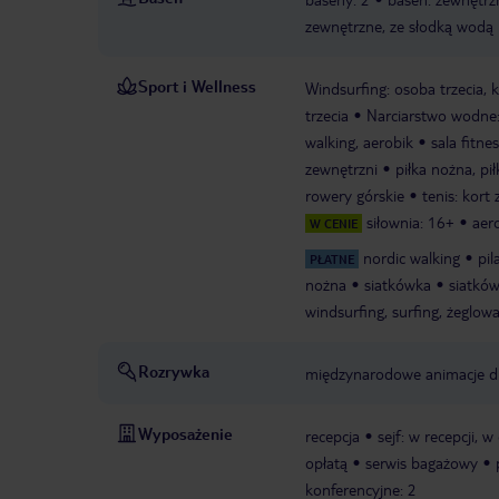
zewnętrzne, ze słodką wodą
Sport i Wellness
Windsurfing: osoba trzecia, k
trzecia
Narciarstwo wodne: 
walking, aerobik
sala fitne
zewnętrzni
piłka nożna, pi
rowery górskie
tenis: kort
siłownia: 16+
aer
W CENIE
nordic walking
pil
PŁATNE
nożna
siatkówka
siatkó
windsurfing, surfing, żeglow
Rozrywka
międzynarodowe animacje dl
Wyposażenie
recepcja
sejf: w recepcji, w
opłatą
serwis bagażowy
konferencyjne: 2