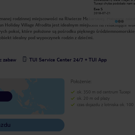
lazurowe morze i piękne góry. Bardzo
Tucepi chyba podobalo nam s
czysto miła atmosfera. Szczególnie w
najmniej. typowy kurort. tłocz
MJKOS
Ewa S
restauracji i barze. Dzieci świetnie się
pełno badziewia wszechobecne
2013-08-31
2018-07-21
bawiły w basenie. Wyjście z hotelu
hotel sam w sobie bardzo fajn
, znanej rodzinnej miejscowości na Riwierze Makarskiej. Położony zale
bezpośrednio na plaże. Polecamy
mieliśmy bardzo fajny suite (
dzienny plus sypialnia), czysto
n Holiday Village Afrodita jest idealnym miejscem na relaksujące wak
codziennie czyste ręczniki, pl
praktycznie u stóp hotelu. ob
wych pokoi, które położone są pośrodku pięknego śródziemnomorski
bardzo miła, bardzo fajny base
Jedzenie dobre. fajni animato
 obiekt idealny pod wypoczynek rodzin z dziećmi.
dzieci. jedyny minus to brak napoi w
cenie do obiadokolacji a racze
informacji o tym ze strony bi
podróży. można się niemile
zaskoczyć.
c zabaw
TUI Service Center 24/7 + TUI App
Położenie:
ok. 350 m od centrum Tucepi
ok. 20 m od plaży
czas dojazdu z lotniska ok. 100
azdu