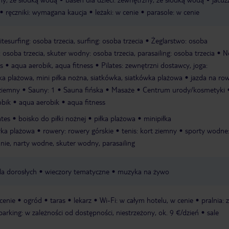
ręczniki: wymagana kaucja
leżaki: w cenie
parasole: w cenie
itesurfing: osoba trzecia, surfing: osoba trzecia
Żeglarstwo: osoba
osoba trzecia, skuter wodny: osoba trzecia, parasailing: osoba trzecia
N
ss
aqua aerobik, aqua fitness
Pilates: zewnętrzni dostawcy, joga:
łka plażowa, mini piłka nożna, siatkówka, siatkówka plażowa
jazda na row
 ziemny
Sauny: 1
Sauna fińska
Masaże
Centrum urody/kosmetyki
obik
aqua aerobik
aqua fitness
ates
boisko do piłki nożnej
piłka plażowa
minipiłka
wka plażowa
rowery: rowery górskie
tenis: kort ziemny
sporty wodne
anie, narty wodne, skuter wodny, parasailing
a dorosłych
wieczory tematyczne
muzyka na żywo
 cenie
ogród
taras
lekarz
Wi-Fi: w całym hotelu, w cenie
pralnia: 
parking: w zależności od dostępności, niestrzeżony, ok. 9 €/dzień
sale