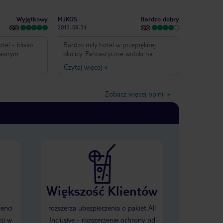
Wyjątkowy
Bardzo dobry
MJKOS
2013-08-31
tel - blisko
Bardzo miły hotel w przepięknej
łasnym
okolicy. Fantastyczne widoki na
 i zadbane,
lazurowe morze i piękne góry. Bardzo
Czytaj więcej
»
 zarzutu.
czysto miła atmosfera. Szczególnie w
ą
restauracji i barze. Dzieci świetnie się
na, a jakość
bawiły w basenie. Wyjście z hotelu
Zobacz więcej opinii
»
yw kompletnie
bezpośrednio na plaże. Polecamy
le i tak warto
 miłe wakacje.
Większość Klientów
ienci
rozszerza ubezpieczenia o pakiet All
ji w
Inclusive - rozszerzenie ochrony od