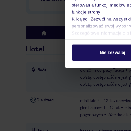
w Polsce
oferowania funkcji mediów s
funkcje strony.
Klikając „Zezwól na wszystk
personalizować swój wybór 
Szczegółowe informacje o pl
Hotel
Opinie
top
Hotel
Nie zezwalaj
Plaża
ok. 20 m od plaży Tucepi
p
opłatą, dostępność nie jest
opłatą, dostępność nie jest
Dla dzieci
miniklub: 4 - 12 lat, czerwiec
gier i zabaw: 4 - 12 lat
min
pogodowych
łóżeczka dla 
Basen
baseny: 2
basen: zewnętrz