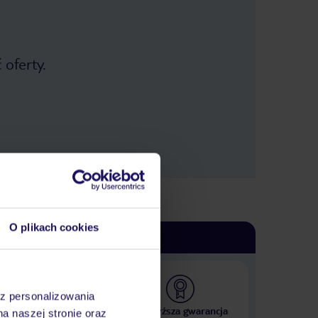
 oferty.
O plikach cookies
az personalizowania
 000 hoteli w ponad 50
Najwyższa gwarancja
na naszej stronie oraz