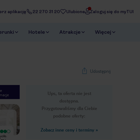
erz aplikację
22 270 31 20
Ulubione
Zaloguj się do myTUI
erunki
Hotele
Atrakcje
Więcej
Udostępnij
e
Ups, ta oferta nie jest
macje
1
/
22
dostępna.
Next slide
Przygotowaliśmy dla Ciebie
podobne oferty:
Zobacz inne ceny i terminy
»
Wyjątkowy
Bardzo dobry
ciło.
Przepięknie położony hotel - blisko
Bardzo miły hotel w przepięknej
ro i
plaży i promenady, z własnym
okolicy. Fantastyczne widoki na