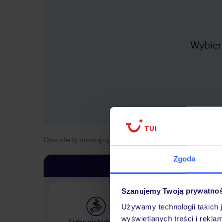
Wybier
Opis oferty obowiązuje dla wyjazdów w terminie
od
1 kwie
Zgoda
Szanujemy Twoją prywatno
Używamy technologii takich 
Największe biuro podr
wyświetlanych treści i rekla
Lider niskich cen