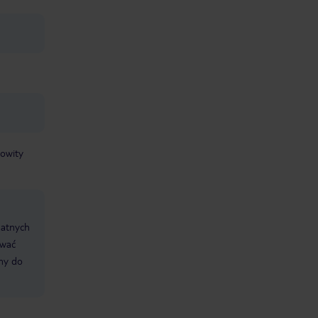
kowity
datnych
ować
śmy do