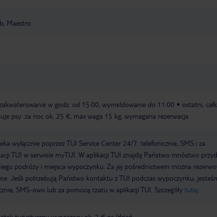
ub, Maestro
zakwaterowanie w godz. od 15:00, wymeldowanie do 11:00
ostatni, cał
tuje psy: za noc ok. 25 €, max waga 15 kg, wymagana rezerwacja
a wyłącznie poprzez TUI Service Center 24/7: telefonicznie, SMS i za
acji TUI w serwisie myTUI. W aplikacji TUI znajdą Państwo mnóstwo przy
biegu podróży i miejsca wypoczynku. Za jej pośrednictwem można rezerw
wne. Jeśli potrzebują Państwo kontaktu z TUI podczas wypoczynku, jeste
icznie, SMS-owo lub za pomocą czatu w aplikacji TUI. Szczegóły
tutaj
.
tek turystyczny wynoszący ok. 2 € os./dzień.