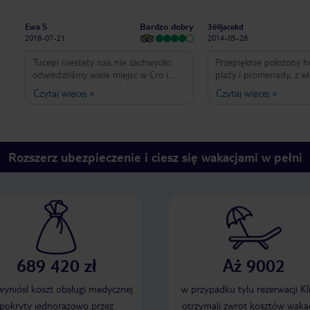
Bardzo dobry
Ewa S
369jacekd
2018-07-21
2014-05-28
Tucepi niestety nas nie zachwyciło.
Przepięknie położony ho
odwiedziliśmy wiele miejsc w Cro i
plaży i promenady, z w
Tucepi chyba podobalo nam się
basenem. Pokoje czyste
Czytaj więcej
»
Czytaj więcej
»
najmniej. typowy kurort. tłoczno,
telewizja i internet bez
pełno badziewia wszechobecnego...
Kuchnia nie rzuca swoj
hotel sam w sobie bardzo fajny.
różnorodnością na kola
mieliśmy bardzo fajny suite ( pokój
pieczywa i wybów warz
dzienny plus sypialnia), czysto,
nie pasuje do całości, a
Rozszerz ubezpieczenie i ciesz się wakacjami w pełni
codziennie czyste ręczniki, plaża
polecić jako miejsce na
praktycznie u stóp hotelu. obsługa
bardzo miła, bardzo fajny basen.
Jedzenie dobre. fajni animatorzy dla
dzieci. jedyny minus to brak napoi w
cenie do obiadokolacji a raczej brak
informacji o tym ze strony biura
podróży. można się niemile zaskoczyć.
689 420 zł
Aż 9002
 wyniósł koszt obsługi medycznej
w przypadku tylu rezerwacji Kl
pokryty jednorazowo przez
otrzymali zwrot kosztów wakac