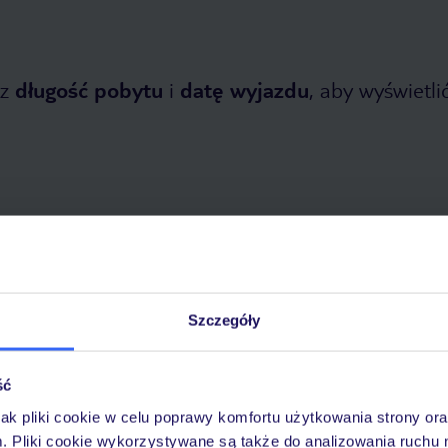
z
długość pobytu
i
datę wyjazdu
, aby wyświetlić
tnia 2026
do
31 października 2026
Szczegóły
Dlaczego warto wybrać TUI?
ść
jak pliki cookie w celu poprawy komfortu użytkowania strony or
óży
Tylko u nas opieka na
10
m. Pliki cookie wykorzystywane są także do analizowania ruchu 
30 lat w Polsce