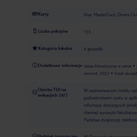
Karty
Visa, MasterCard, Diners Cl
Liczba pokojów
155
Kategoria lokalna
4 gwiazdki
Dodatkowe informacje
taksa klimatyczna w cenie
remont: 2023
hotel akcep
Opieka TUI na
W rezerwowanym hotelu opiek
wakacjach 24/7
pośrednictwem czatu w aplik
informacji dotyczących prze
również wycieczki fakultaty
Państwa dyspozycji: telefon
Podatek turystyczny
W Chorwacji obowiązuje poda