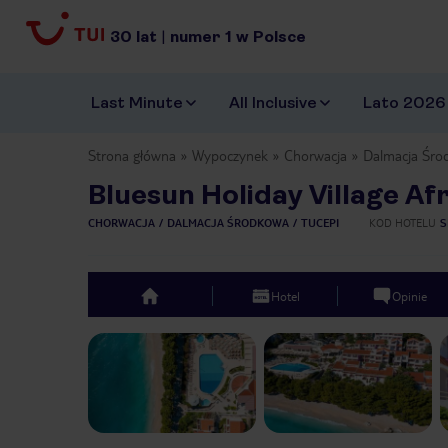
30
lat
|
numer
1
w Polsce
Last Minute
All Inclusive
Lato 2026
Strona główna
Wypoczynek
Chorwacja
Dalmacja Śro
Bluesun Holiday Village Af
CHORWACJA
DALMACJA ŚRODKOWA
TUCEPI
KOD HOTELU
S
Hotel
Opinie
top
Previous slide