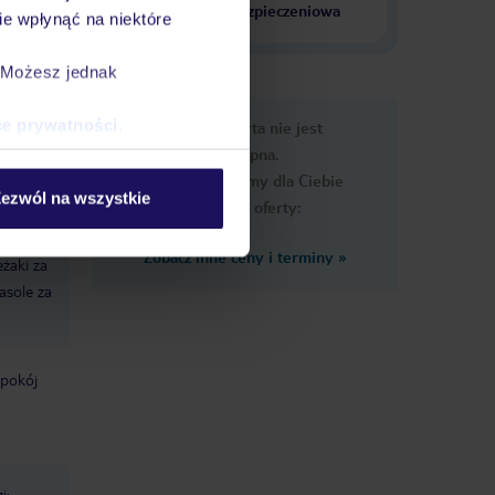
krajach
ubezpieczeniowa
e wpłynąć na niektóre
. Możesz jednak
e
ce prywatności
.
Ups, ta oferta nie jest
macje
dostępna.
Przygotowaliśmy dla Ciebie
ezwól na wszystkie
podobne oferty:
Zobacz inne ceny i terminy
»
eżaki za
asole za
pokój
i: