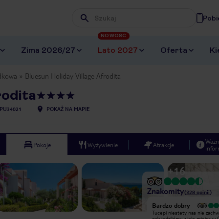
Pobi
Wpisz frazę, której szukasz
NOWOŚĆ
Zima 2026/27
Lato 2027
Oferta
Ki
dkowa
Bluesun Holiday Village Afrodita
rodita
PU34021
POKAŻ NA MAPIE
Ważn
Pokoje
Wyżywienie
Atrakcje
infor
+
16
Znakomity
(
328
opinii
)
Bardzo dobry
Bardzo dobry
Bardzo miły hotel w przepięknej
Tucepi niestety nas nie zachwy
okolicy. Fantastyczne widoki na
odwiedziliśmy wiele miejsc w C