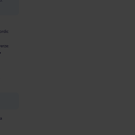
ordic
erze:
:
za