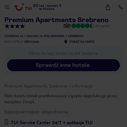
30
1
1
/
29
lat
|
numer
w Polsce
Premium Apartments Srebreno
(64 opinie)
CHORWACJA
DALMACJA POŁUDNIOWA
SREBRENO
KOD HOTELU
DBV12008
POKAŻ NA MAPIE
Oferta dla tego hotelu nie jest dostępna.
Sprawdź inne hotele
Premium Apartments Srebreno
-
informacje
Opis hotelu został przetłumaczony z języka angielskiego przez
narzędzie DeepL
Najpopularniejsze udogodnienia:
nute
TUI Service Center 24/7 + aplikacja TUI