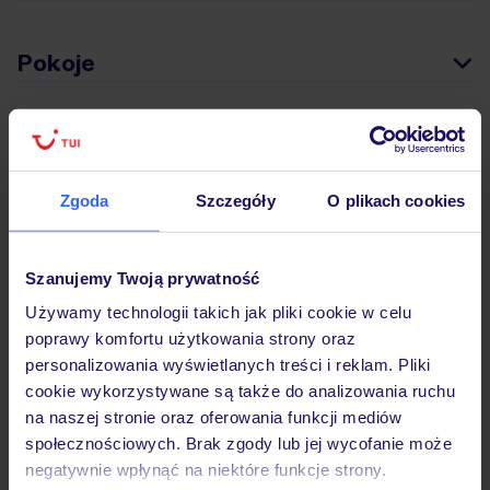
Pokoje
Wyżywienie
Zgoda
Szczegóły
O plikach cookies
Atrakcje
Szanujemy Twoją prywatność
Ważne informacje
Używamy technologii takich jak pliki cookie w celu
poprawy komfortu użytkowania strony oraz
personalizowania wyświetlanych treści i reklam. Pliki
cookie wykorzystywane są także do analizowania ruchu
Często zadawane pytania
na naszej stronie oraz oferowania funkcji mediów
Jak zmienić uczestników/osobę zgłaszającą?
społecznościowych. Brak zgody lub jej wycofanie może
Czy w Hotelu będzie przedstawiciel TUI?
negatywnie wpłynąć na niektóre funkcje strony.