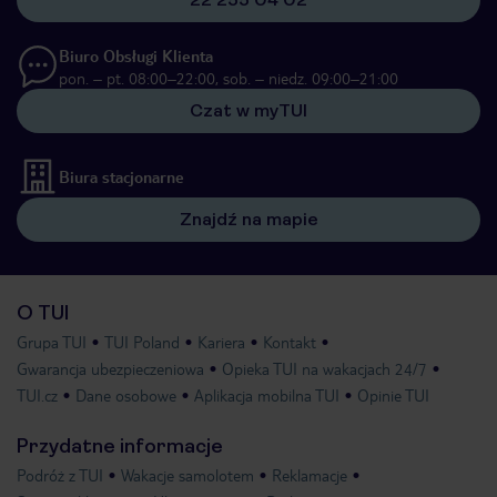
Biuro Obsługi Klienta
pon. – pt. 08:00–22:00, sob. – niedz. 09:00–21:00
Czat w myTUI
Biura stacjonarne
Znajdź na mapie
O TUI
Grupa TUI
TUI Poland
Kariera
Kontakt
Gwarancja ubezpieczeniowa
Opieka TUI na wakacjach 24/7
TUI.cz
Dane osobowe
Aplikacja mobilna TUI
Opinie TUI
Przydatne informacje
Podróż z TUI
Wakacje samolotem
Reklamacje