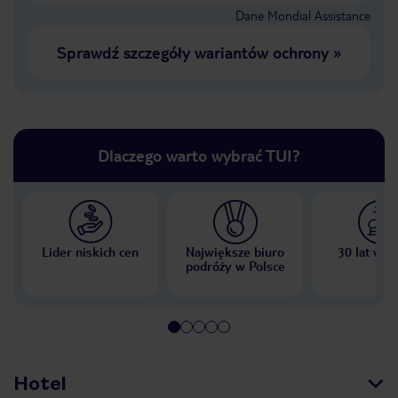
Dane Mondial Assistance
Sprawdź szczegóły wariantów ochrony
»
Dlaczego warto wybrać TUI?
Lider niskich cen
Największe biuro
30 lat w P
podróży w Polsce
Hotel