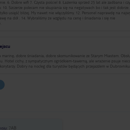
a i czystą. 9.
11. Tv
liżej. My nawet nie włączyliśmy. 12. Personel naprawdę na najwyższym
.
ejscu
 na marinę, dobre śniadania, dobre skomunikowanie ze Starym Miastem. Obsł
oju. Hotel cichy, z sympatycznym ogródkiem-tawerną, ale wrażenie psuje niec
 korytarzy. Dobry na nocleg dla turystów będących przejazdem w Dubrovniku
koju
:
7AB