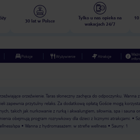
óży
Tylko u nas opieka na
10
30 lat w Polsce
wakacjach 24/7
Ważn
Pokoje
Wyżywienie
Atrakcje
infor
zeźwiające orzeźwienie. Taras słoneczny zachęca do odpoczynku. Wanna z
eli zapewnia przytulny relaks. Za dodatkową opłatą Goście mogą korzysta
nych, takich jak nurkowanie z rurką i akwalungiem, siłownia, spa i sauna o
nia obejmują program rozrywkowy dla dzieci z licznymi atrakcjami.
Sz
ellness/spa
Wanna z hydromasażem: w strefie wellness
Sauny: 1