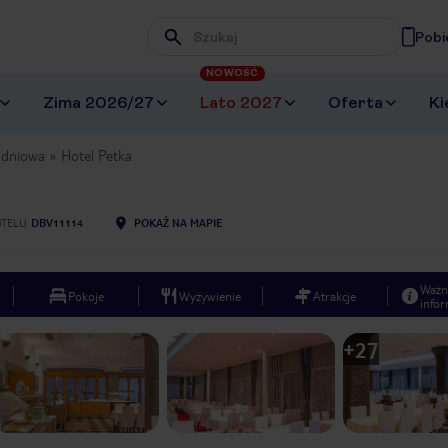
Pobi
Wpisz frazę, której szukasz
NOWOŚĆ
Zima 2026/27
Lato 2027
Oferta
Ki
udniowa
Hotel Petka
OTELU
DBV11114
POKAŻ NA MAPIE
Ważn
Pokoje
Wyżywienie
Atrakcje
infor
+
27