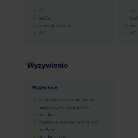
TV
TV
telefon
tele
wanna lub prysznic
wann
WC
WC
Wyżywienie
Wyżywienie
Twoje zakwaterowanie oferuje
następujące opcje posiłków:
Śniadanie
Częściowe wyżywienie Opis opcji
posiłków:
Śniadanie: Bufet