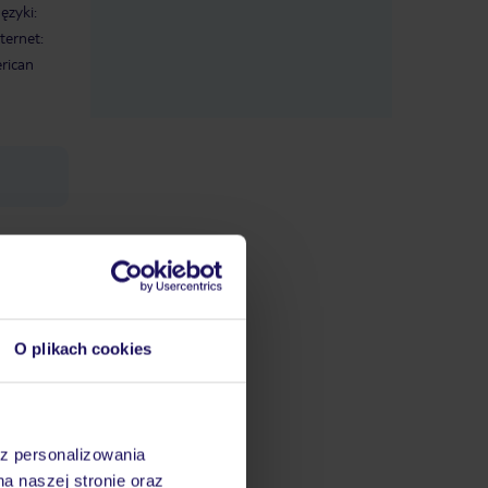
ęzyki:
ternet:
rican
datnych
ować
śmy do
O plikach cookies
ir), w
az personalizowania
na naszej stronie oraz