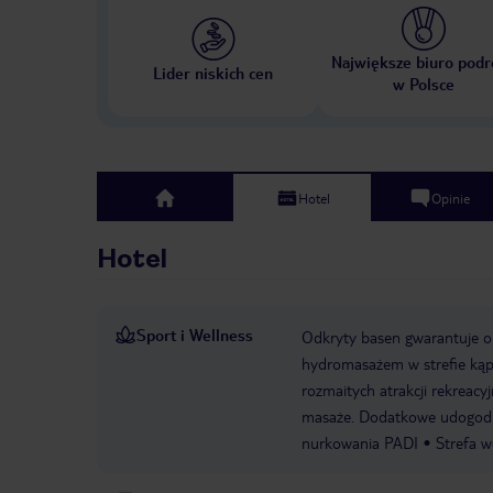
Największe biuro podr
Lider niskich cen
w Polsce
Hotel
Opinie
top
Hotel
Sport i Wellness
Odkryty basen gwarantuje or
hydromasażem w strefie kąpi
rozmaitych atrakcji rekreacyj
masaże. Dodatkowe udogodnie
nurkowania PADI
Strefa w