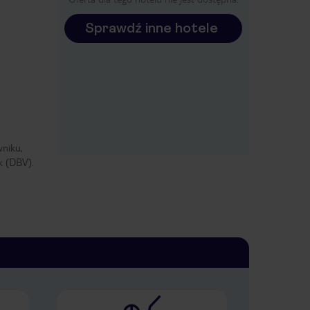
Sprawdź inne hotele
wniku,
k (DBV).