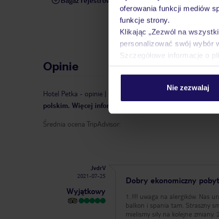
Bagaż rejestrowany
W przypadku zakupu pakietu 
oferowania funkcji mediów s
przypadku pakietu z przelo
funkcje strony.
kolejnym kroku rezerwacji.
Klikając „Zezwól na wszystk
personalizować swój wybór 
Szczegółowe informacje o pl
Opinie
Nie zezwalaj
Hotel Petka
-
opinie
|
Opinie pochodzą z serwisu TripAdvi
polskim. Więcej informacji o zasadach prezentowania opi
Średnia ocena TripAdvisor:
JvdrV
2021-07-25
Dobry ekonomiczny poby
Wyjątkowy
1..!!!! uwaga na alergików. Nas uratowały antyhista
balkon i spania tam. Straszny sm
mielismy siły na kolejne zmiany. 2. Balkon od portu głośny. 3. Brak czajnika!!! 4. Super śniadania!!! 5. Autobus pod