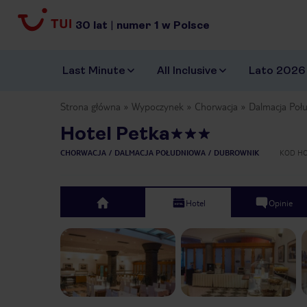
30
lat
|
numer
1
w Polsce
Last Minute
All Inclusive
Lato 2026
Strona główna
Wypoczynek
Chorwacja
Dalmacja Poł
Hotel Petka
CHORWACJA
DALMACJA POŁUDNIOWA
DUBROWNIK
KOD H
Hotel
Opinie
top
Previous slide