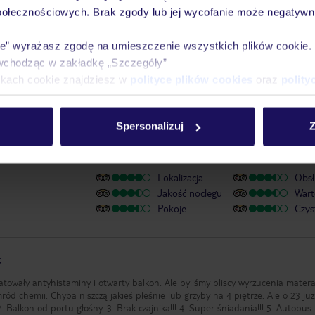
wraz z przelotem linią Ryanair bagaż rejestrowany jest wliczony w cenę. 
połecznościowych. Brak zgody lub jej wycofanie może negatywni
tem obsługiwanym przez linię PLL LOT bagaż rejestrowany można dokupić
ie” wyrażasz zgodę na umieszczenie wszystkich plików cookie
wchodząc w zakładkę „Szczegóły”
ikach cookie znajdziesz w
polityce plików cookies
oraz
polity
Spersonalizuj
Z
sor. TUI nie weryfikuje opinii. Prezentujemy 5 ostatnich opinii w jęz
nii znajdziesz
tutaj
.
Lokalizacja
Obsł
Jakość noclegu
Wart
Pokoje
Czys
t
miny i otwarty balkon. Ale byliśmy bliscy wyrzucenia materaca na
ród chemii. Chyba niszczą jakieś pleśnie lub grzyby na 4 piętrze. Ale o 23 już