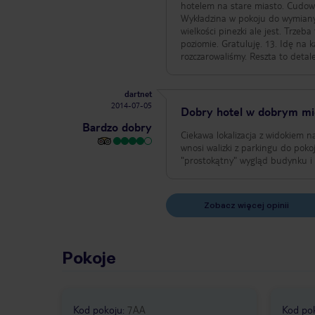
hotelem na stare miasto. Cudownie. 6. Dobre wifi 7. Czysta pościel 8. Łazienka sprzed 25 lat ale zadban
Wykładzina w pokoju do wymiany. 10. Szczerze polecam nie skupiania się na negatywach bo i tak jest dobrze. 
wielkości pinezki ale jest. Trzeba tylko usiąść b
poziomie. Gratuluję. 13. Idę na kawę na dół . 14. Wybraliśmy że względu na cenę i śniadania i się nie
rozczarowaliśmy. Reszta to detale
dartnet
2014-07-05
Dobry hotel w dobrym mi
Bardzo dobry
Ciekawa lokalizacja z widokiem
wnosi walizki z parkingu do pok
"prostokątny" wygląd budynku i
Zobacz więcej opinii
Pokoje
Kod pokoju
:
7AA
Kod po