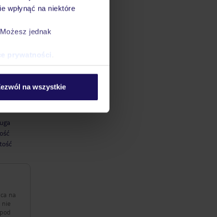
W
e wpłynąć na niektóre
 w
. Możesz jednak
ce prywatności
.
ezwól na wszystkie
yku
uga
ość
tość
 nie