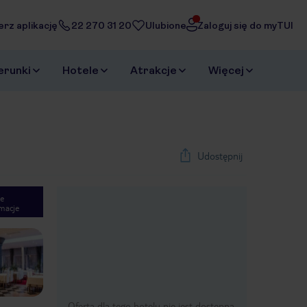
erz aplikację
22 270 31 20
Ulubione
Zaloguj się do myTUI
erunki
Hotele
Atrakcje
Więcej
Udostępnij
e
macje
1
/
33
Next slide
Oferta dla tego hotelu nie jest dostępna.