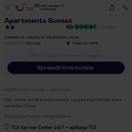
30
1
1
/
40
lat
|
numer
w Polsce
Apartments Sunset
(127 opinii)
CHORWACJA
DALMACJA POŁUDNIOWA
MLINI
KOD HOTELU
DBV12026
POKAŻ NA MAPIE
Oferta dla tego hotelu nie jest dostępna.
Sprawdź inne hotele
Apartments Sunset
-
informacje
Opis hotelu został przetłumaczony z języka angielskiego przez
narzędzie DeepL
Najpopularniejsze udogodnienia:
nute
TUI Service Center 24/7 + aplikacja TUI