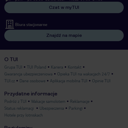
Czat w myTUI
Biura stacjonarne
Znajdź na mapie
O TUI
Grupa TUI
TUI Poland
Kariera
Kontakt
Gwarancja ubezpieczeniowa
Opieka TUI na wakacjach 24/7
TUI.cz
Dane osobowe
Aplikacja mobilna TUI
Opinie TUI
Przydatne informacje
Podróż z TUI
Wakacje samolotem
Reklamacje
Status reklamacji
Ubezpieczenia
Parkingi
Hotele przy lotniskach