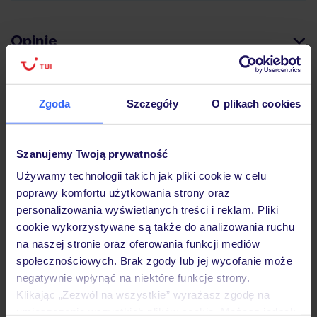
Opinie
Atrakcje
Zgoda
Szczegóły
O plikach cookies
Ważne informacje
Szanujemy Twoją prywatność
Używamy technologii takich jak pliki cookie w celu
poprawy komfortu użytkowania strony oraz
Często zadawane pytania
personalizowania wyświetlanych treści i reklam. Pliki
cookie wykorzystywane są także do analizowania ruchu
Jak zmienić uczestników/osobę zgłaszającą?
na naszej stronie oraz oferowania funkcji mediów
Czy w Hotelu będzie przedstawiciel TUI?
społecznościowych. Brak zgody lub jej wycofanie może
Na jakiej podstawie i gdzie otrzymam karty
pokładowe/bilety lotnicze?
negatywnie wpłynąć na niektóre funkcje strony.
Klikając „Zezwól na wszystkie” wyrażasz zgodę na
Zobacz więcej
umieszczenie wszystkich plików cookie. Możesz jednak