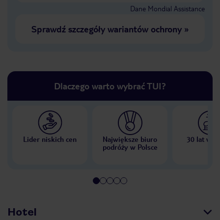
Dane Mondial Assistance
Sprawdź szczegóły wariantów ochrony
»
Dlaczego warto wybrać TUI?
Lider niskich cen
Największe biuro
30 lat w P
podróży w Polsce
Hotel