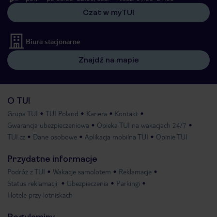
Czat w myTUI
Biura stacjonarne
Znajdź na mapie
O TUI
Grupa TUI
TUI Poland
Kariera
Kontakt
Gwarancja ubezpieczeniowa
Opieka TUI na wakacjach 24/7
TUI.cz
Dane osobowe
Aplikacja mobilna TUI
Opinie TUI
Przydatne informacje
Podróż z TUI
Wakacje samolotem
Reklamacje
Status reklamacji
Ubezpieczenia
Parkingi
Hotele przy lotniskach