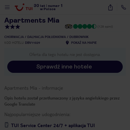
30
1
1
/
40
lat
|
numer
w Polsce
Apartments Mia
(128 opinii)
CHORWACJA
DALMACJA POŁUDNIOWA
DUBROWNIK
KOD HOTELU
DBV11029
POKAŻ NA MAPIE
Oferta dla tego hotelu nie jest dostępna.
Sprawdź inne hotele
Apartments Mia
-
informacje
Opis hotelu został przetłumaczony z języka angielskiego przez
Google Translate
Najpopularniejsze udogodnienia:
nute
TUI Service Center 24/7 + aplikacja TUI