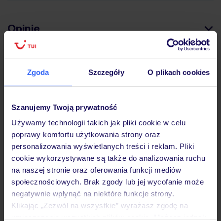
Opinie
Atrakcje
Zgoda
Szczegóły
O plikach cookies
Ważne informacje
Szanujemy Twoją prywatność
Używamy technologii takich jak pliki cookie w celu
poprawy komfortu użytkowania strony oraz
Często zadawane pytania
personalizowania wyświetlanych treści i reklam. Pliki
cookie wykorzystywane są także do analizowania ruchu
Jak zmienić uczestników/osobę zgłaszającą?
na naszej stronie oraz oferowania funkcji mediów
Czy w Hotelu będzie przedstawiciel TUI?
społecznościowych. Brak zgody lub jej wycofanie może
Na jakiej podstawie i gdzie otrzymam karty
pokładowe/bilety lotnicze?
negatywnie wpłynąć na niektóre funkcje strony.
Klikając „Zezwól na wszystkie” wyrażasz zgodę na
Zobacz więcej
umieszczenie wszystkich plików cookie. Możesz jednak