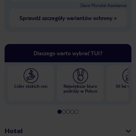
Dane Mondial Assistance
Sprawdź szczegóły wariantów ochrony
»
Dlaczego warto wybrać TUI?
Lider niskich cen
Największe biuro
30 lat w P
podróży w Polsce
Hotel