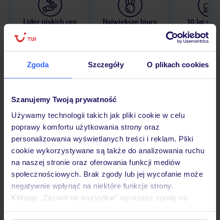
Lider niskich cen
Największe biuro
30 lat w P
podróży w Polsce
Zgoda
Szczegóły
O plikach cookies
Hotel
Szanujemy Twoją prywatność
Używamy technologii takich jak pliki cookie w celu
poprawy komfortu użytkowania strony oraz
Opinie
personalizowania wyświetlanych treści i reklam. Pliki
cookie wykorzystywane są także do analizowania ruchu
na naszej stronie oraz oferowania funkcji mediów
Pokoje
społecznościowych. Brak zgody lub jej wycofanie może
negatywnie wpłynąć na niektóre funkcje strony.
Klikając „Zezwól na wszystkie” wyrażasz zgodę na
Wyżywienie
umieszczenie wszystkich plików cookie. Możesz jednak