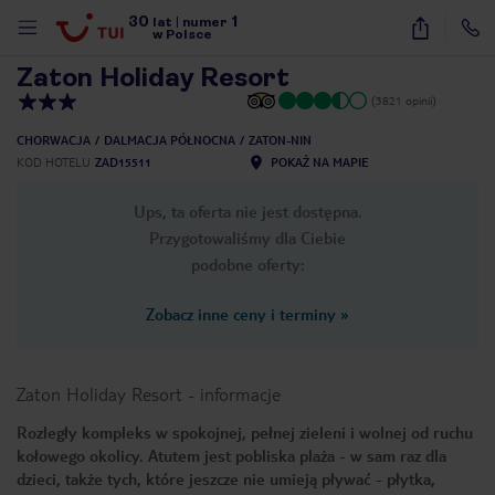
30
1
1
/
41
lat
|
numer
w Polsce
Zaton Holiday Resort
(3821 opinii)
CHORWACJA
DALMACJA PÓŁNOCNA
ZATON-NIN
KOD HOTELU
ZAD15511
POKAŻ NA MAPIE
Ups, ta oferta nie jest dostępna.
Przygotowaliśmy dla Ciebie
podobne oferty:
Zobacz inne ceny i terminy
»
Zaton Holiday Resort
-
informacje
Rozległy kompleks w spokojnej, pełnej zieleni i wolnej od ruchu
kołowego okolicy. Atutem jest pobliska plaża - w sam raz dla
nute
dzieci, także tych, które jeszcze nie umieją pływać - płytka,