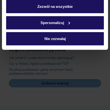
personalizować swój wybór wchodząc w zakładkę
„Szczegóły”
Zezwól na wszystkie
Atrakcje
Szczegółowe informacje o plikach cookie znajdziesz
w
polityce plików cookies
oraz
polityce prywatności
.
Spersonalizuj
Ważne informacje
Nie zezwalaj
Często zadawane pytania
Jak zmienić uczestników/osobę zgłaszającą?
Czy w Hotelu będzie przedstawiciel TUI?
Na jakiej podstawie i gdzie otrzymam karty
pokładowe/bilety lotnicze?
Zobacz więcej