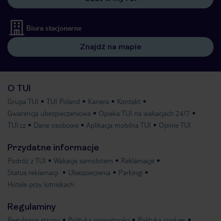
Biura stacjonarne
Znajdź na mapie
O TUI
Grupa TUI
TUI Poland
Kariera
Kontakt
Gwarancja ubezpieczeniowa
Opieka TUI na wakacjach 24/7
TUI.cz
Dane osobowe
Aplikacja mobilna TUI
Opinie TUI
Przydatne informacje
Podróż z TUI
Wakacje samolotem
Reklamacje
Status reklamacji
Ubezpieczenia
Parkingi
Hotele przy lotniskach
Regulaminy
Regulamin strony
Polityka prywatności
Polityka cookies