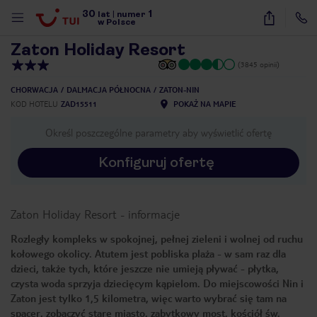
30
1
1
/
41
lat
|
numer
w Polsce
Zaton Holiday Resort
(3845 opinii)
CHORWACJA
DALMACJA PÓŁNOCNA
ZATON-NIN
KOD HOTELU
ZAD15511
POKAŻ NA MAPIE
Określ poszczególne parametry aby wyświetlić ofertę
Konfiguruj ofertę
Zaton Holiday Resort
-
informacje
Rozległy kompleks w spokojnej, pełnej zieleni i wolnej od ruchu
kołowego okolicy. Atutem jest pobliska plaża - w sam raz dla
dzieci, także tych, które jeszcze nie umieją pływać - płytka,
czysta woda sprzyja dziecięcym kąpielom. Do miejscowości Nin i
Zaton jest tylko 1,5 kilometra, więc warto wybrać się tam na
nute
spacer, zobaczyć stare miasto, zabytkowy most, kościół św.