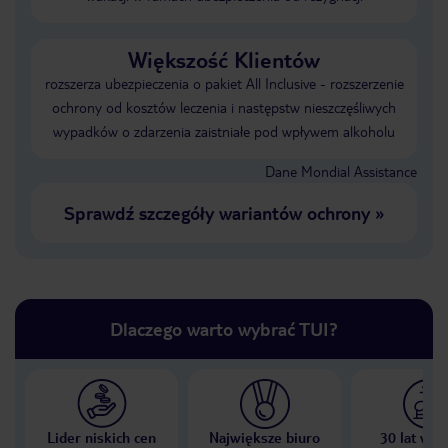
Większość Klientów
rozszerza ubezpieczenia o pakiet All Inclusive - rozszerzenie
ochrony od kosztów leczenia i następstw nieszczęśliwych
wypadków o zdarzenia zaistniałe pod wpływem alkoholu
Dane Mondial Assistance
Sprawdź szczegóły wariantów ochrony
»
Dlaczego warto wybrać TUI?
Lider niskich cen
Największe biuro
30 lat w P