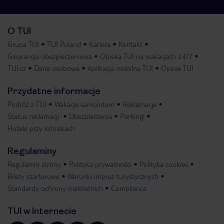
O TUI
Grupa TUI
TUI Poland
Kariera
Kontakt
Gwarancja ubezpieczeniowa
Opieka TUI na wakacjach 24/7
TUI.cz
Dane osobowe
Aplikacja mobilna TUI
Opinie TUI
Przydatne informacje
Podróż z TUI
Wakacje samolotem
Reklamacje
Status reklamacji
Ubezpieczenia
Parkingi
Hotele przy lotniskach
Regulaminy
Regulamin strony
Polityka prywatności
Polityka cookies
Bilety czarterowe
Warunki imprez turystycznych
Standardy ochrony małoletnich
Compliance
TUI w Internecie