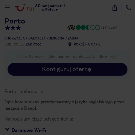
30
1
1
/
17
lat
|
numer
w Polsce
Porto
(247 opinii)
CHORWACJA
DALMACJA PÓŁNOCNA
ZADAR
KOD HOTELU
ZAD17000
POKAŻ NA MAPIE
Określ poszczególne parametry aby wyświetlić ofertę
Konfiguruj ofertę
Porto
-
informacje
Opis hotelu został przetłumaczony z języka angielskiego przez
narzędzie DeepL
Najpopularniejsze udogodnienia:
nute
Darmowe Wi-Fi