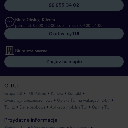
22 255 04 02
Biuro Obsługi Klienta
pon. – pt. 08:00–22:00, sob. – niedz. 09:00–21:00
Czat w myTUI
Biura stacjonarne
Znajdź na mapie
O TUI
Grupa TUI
TUI Poland
Kariera
Kontakt
Gwarancja ubezpieczeniowa
Opieka TUI na wakacjach 24/7
TUI.cz
Dane osobowe
Aplikacja mobilna TUI
Opinie TUI
Przydatne informacje
Podróż z TUI
Wakacje samolotem
Reklamacje