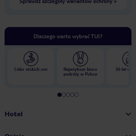
Sprawdź szczegóły wariantów ochrony
»
Dlaczego warto wybrać TUI?
Lider niskich cen
Największe biuro
30 lat w P
podróży w Polsce
Hotel