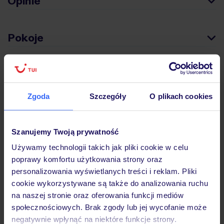
Opinie
Pokoje
Wyżywienie
Zgoda
Szczegóły
O plikach cookies
Atrakcje
Szanujemy Twoją prywatność
Ważne informacje
Używamy technologii takich jak pliki cookie w celu
poprawy komfortu użytkowania strony oraz
personalizowania wyświetlanych treści i reklam. Pliki
cookie wykorzystywane są także do analizowania ruchu
Często zadawane pytania
na naszej stronie oraz oferowania funkcji mediów
społecznościowych. Brak zgody lub jej wycofanie może
Jak zmienić uczestników/osobę zgłaszającą?
negatywnie wpłynąć na niektóre funkcje strony.
Czy w Hotelu będzie przedstawiciel TUI?