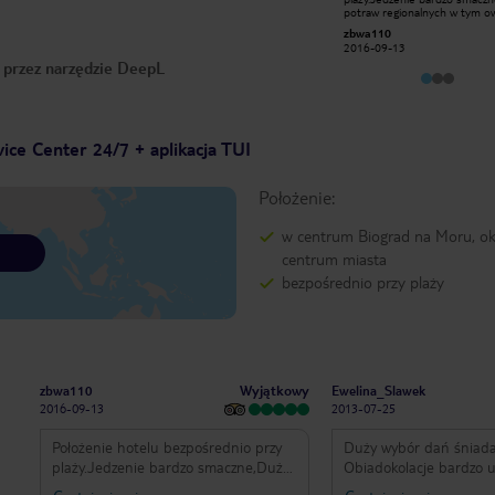
która nie dawała spać, pokój i
potraw regionalnych w tym 
łazienka czysta , cały hotel urządzone
morza. Obsługa miła i
mchanka
zbwa110
gustownie, ładna okolica - ale ogólnie
dyskretna.Pokoje czyste i wsz
2013-06-16
2016-09-13
polecam dolne rejony chorwacji
jest sprzątane przez cały
o przez narzędzie DeepL
okolice Makarskiej piękne widoki i
tydzień.Hotel godny polecenia
miejsca , śniadania smaczne
ice Center 24/7 + aplikacja TUI
Położenie:
w centrum Biograd na Moru, o
centrum miasta
bezpośrednio przy plaży
Wyjątkowy
zbwa110
Ewelina_Slawek
2016-09-13
2013-07-25
Położenie hotelu bezpośrednio przy
Duży wybór dań śniada
plaży.Jedzenie bardzo smaczne,Dużo
Obiadokolacje bardzo 
potraw regionalnych w tym owoców
możliwość skosztowania