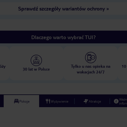
Sprawdź szczegóły wariantów ochrony
»
Dlaczego warto wybrać TUI?
óży
Tylko u nas opieka na
10
30 lat w Polsce
wakacjach 24/7
Ważn
Pokoje
Wyżywienie
Atrakcje
infor