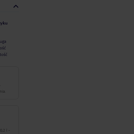
zyku
uga
ość
tość
w
nia.
,2 l -