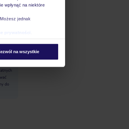
e wpłynąć na niektóre
 strefie
. Możesz jednak
: TUI
ce prywatności
.
ci),
ezwól na wszystkie
datnych
ować
śmy do