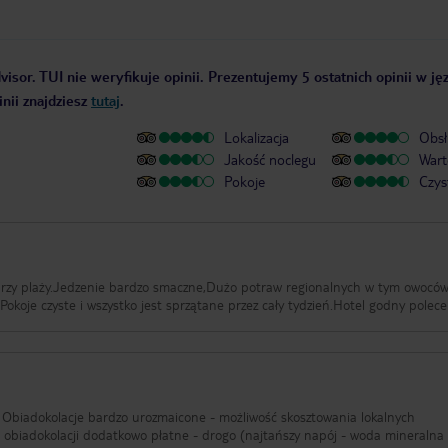
isor. TUI nie weryfikuje opinii. Prezentujemy 5 ostatnich opinii w ję
nii znajdziesz
tutaj
.
Lokalizacja
Obsł
Jakość noclegu
Wart
Pokoje
Czys
przy plaży.Jedzenie bardzo smaczne,Dużo potraw regionalnych w tym owocó
Pokoje czyste i wszystko jest sprzątane przez cały tydzień.Hotel godny polece
Obiadokolacje bardzo urozmaicone - możliwość skosztowania lokalnych
biadokolacji dodatkowo płatne - drogo (najtańszy napój - woda mineralna 0