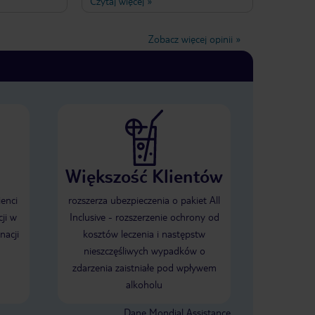
Czytaj więcej
»
apoje do
łazienka czysta , cały hotel urządzone
o płatne -
gustownie, ładna okolica - ale ogólnie
 - woda
polecam dolne rejony chorwacji
Zobacz więcej opinii
»
Pokój i
okolice Makarskiej piękne widoki i
zo dobrym,
miejsca , śniadania smaczne
ątane; Ogólnie
e utrzymany;
 dodatkowo
o zmroku hałas
ich dyskotek i
onieczność
h oknach);
entrum miasta,
Większość Klientów
bór rozrywek
iskie wyspy);
stępna - brak
ienci
rozszerza ubezpieczenia o pakiet All
jęcia leżaków
ji w
Inclusive - rozszerzenie ochrony od
porze dnia.
nacji
kosztów leczenia i następstw
 był bardzo
nieszczęśliwych wypadków o
zdarzenia zaistniałe pod wpływem
alkoholu
Dane Mondial Assistance