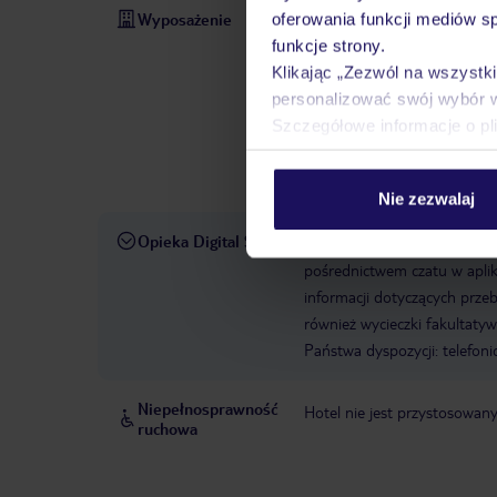
Wyposażenie
oferowania funkcji mediów s
Otwarcie hotelu: 1968
Ost
funkcje strony.
bezpłatny
Winda
Taras s
Klikając „Zezwól na wszystk
wellness
Mini market
Int
personalizować swój wybór 
Card / VISA, MasterCard, Am
Szczegółowe informacje o pl
życzenie, koty dozwolone: n
niestrzeżony: za opłatą
Udo
105
Kategoria krajowa: 3,
Nie zezwalaj
Opieka Digital Service
W rezerwowanym hotelu opiek
pośrednictwem czatu w aplik
informacji dotyczących prze
również wycieczki fakultaty
Państwa dyspozycji: telefon
Niepełnosprawność
Hotel nie jest przystosowan
ruchowa