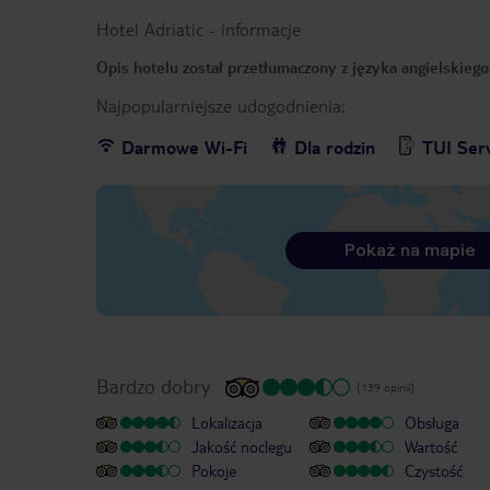
Hotel Adriatic
-
informacje
Opis hotelu został przetłumaczony z języka angielskieg
Najpopularniejsze udogodnienia:
Darmowe Wi-Fi
Dla rodzin
TUI Serv
Pokaż na mapie
Bardzo dobry
(139 opinii)
Lokalizacja
Obsługa
Jakość noclegu
Wartość
Pokoje
Czystość