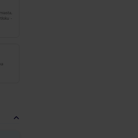
miasta,
tłoku -
ka