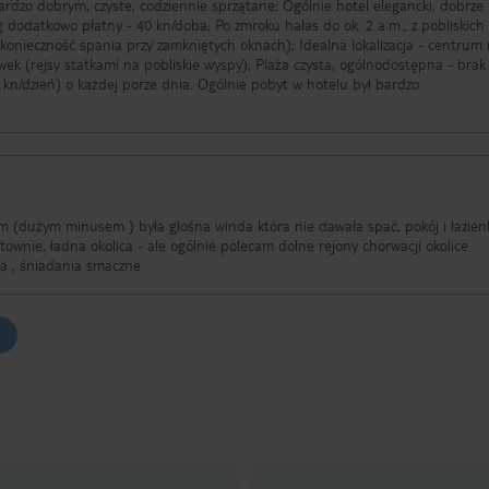
 bardzo dobrym, czyste, codziennie sprzątane; Ogólnie hotel elegancki, dobrze
 dodatkowo płatny - 40 kn/doba; Po zmroku hałas do ok. 2 a.m., z pobliskich
(konieczność spania przy zamkniętych oknach); Idealna lokalizacja - centrum 
ek (rejsy statkami na pobliskie wyspy); Plaża czysta, ogólnodostępna - brak 
 kn/dzień) o każdej porze dnia. Ogólnie pobyt w hotelu był bardzo
m (dużym minusem ) była głośna winda która nie dawała spać, pokój i łazien
ca , śniadania smaczne