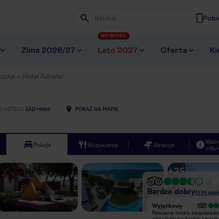
Pobi
Wpisz frazę, której szukasz
NOWOŚĆ
Zima 2026/27
Lato 2027
Oferta
Ki
nocna
Hotel Adriatic
D HOTELU
ZAD19003
POKAŻ NA MAPIE
Ważn
Pokoje
Wyżywienie
Atrakcje
infor
+
25
Bardzo dobry
(
139
opini
Bardzo dobry
Wyjątkowy
ogólnie super... jedynym minusem
Położenie hotelu bezpośredni
(dużym minusem ) była głośna winda
plaży.Jedzenie bardzo smacz