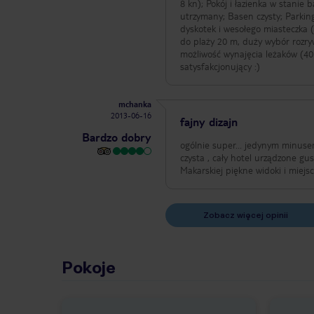
8 kn); Pokój i łazienka w stanie
utrzymany; Basen czysty; Parking
dyskotek i wesołego miasteczka 
do plaży 20 m, duży wybór rozryw
możliwość wynajęcia leżaków (40
satysfakcjonujący :)
mchanka
2013-06-16
fajny dizajn
Bardzo dobry
ogólnie super... jedynym minuse
czysta , cały hotel urządzone gustownie, ładna okolica - ale ogólnie polecam dolne rejony chorwacji okolice
Makarskiej piękne widoki i miejs
Zobacz więcej opinii
Pokoje