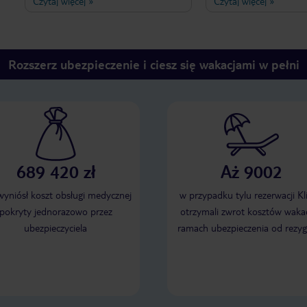
Czytaj więcej
»
Czytaj więcej
»
morza. Obsługa miła i
przysmaków; UWAGA! N
dyskretna.Pokoje czyste i wszystko
obiadokolacji dodatkow
jest sprzątane przez cały
drogo (najtańszy napój
tydzień.Hotel godny polecenia.
mineralna 0,2 l - 8 kn); 
łazienka w stanie bard
Rozszerz ubezpieczenie i ciesz się wakacjami w pełni
czyste, codziennie sprz
hotel elegancki, dobrz
Basen czysty; Parking
płatny - 40 kn/doba; P
do ok. 2 a.m., z poblisk
wesołego miasteczka (k
spania przy zamkniętyc
Idealna lokalizacja - c
689 420 zł
Aż 9002
do plaży 20 m, duży wy
(rejsy statkami na pobl
Plaża czysta, ogólnodo
 wyniósł koszt obsługi medycznej
w przypadku tylu rezerwacji Kl
tłoku - możliwość wyna
pokryty jednorazowo przez
otrzymali zwrot kosztów wakac
(40 kn/dzień) o każdej 
ubezpieczyciela
ramach ubezpieczenia od rezyg
Ogólnie pobyt w hotelu
satysfakcjonujący :)