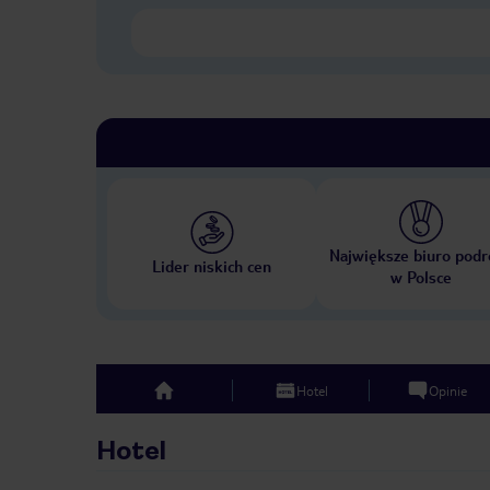
Największe biuro podr
Lider niskich cen
w Polsce
Hotel
Opinie
top
Hotel