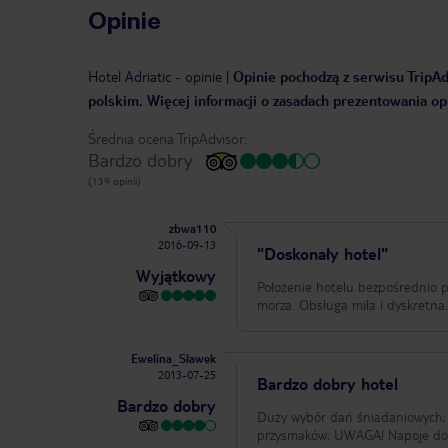
Opinie
Hotel Adriatic
-
opinie
|
Opinie pochodzą z serwisu TripAdv
polskim. Więcej informacji o zasadach prezentowania opi
Średnia ocena TripAdvisor:
Bardzo dobry
(139 opinii)
zbwa110
2016-09-13
"Doskonały hotel"
Wyjątkowy
Położenie hotelu bezpośrednio 
morza. Obsługa miła i dyskretna.
Ewelina_Slawek
2013-07-25
Bardzo dobry hotel
Bardzo dobry
Duży wybór dań śniadaniowych; 
przysmaków; UWAGA! Napoje do o