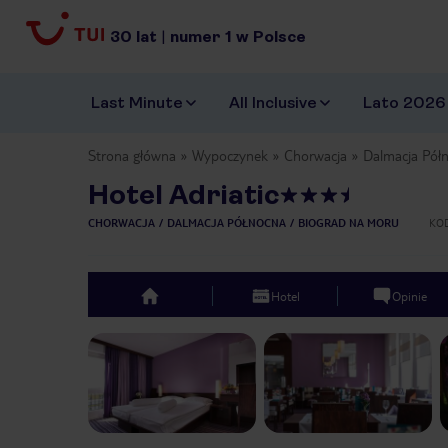
30
lat
|
numer
1
w Polsce
Last Minute
All Inclusive
Lato 2026
Strona główna
Wypoczynek
Chorwacja
Dalmacja Pół
Hotel Adriatic
CHORWACJA
DALMACJA PÓŁNOCNA
BIOGRAD NA MORU
KO
Hotel
Opinie
top
Previous slide