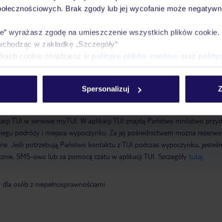
połecznościowych. Brak zgody lub jej wycofanie może negatywni
atni kompletny remont: 2006
Recepcja, sejf hotelowy:
łoneczny
Basen: odkryty
Basen: kryty
Basen dla dzieci
Whirlpool: w
ie” wyrażasz zgodę na umieszczenie wszystkich plików cookie
ernet: WLAN/WiFi, w miejscach publicznych: bezpłatnie
Metody płatności
wchodząc w zakładkę „Szczegóły”
erican Express, Diners, EC card/Maestro
Zwierzęta: Psy dozwolone: na
ikach cookie znajdziesz w
polityce plików cookies
oraz
polity
a życzenie
Udogodnienia parkingowe: Parking (w zależności od dostępnoś
godnienia konferencyjne: Sale konferencyjne: 1
Piętra: 5, Pokoje:
5 gwiazdki
Spersonalizuj
Z
a wyłącznie poprzez TUI Service Center 24/7: telefonicznie, SMS i za
acji TUI w serwisie myTUI. W aplikacji TUI znajdą Państwo mnóstwo przy
biegu podróży i miejsca wypoczynku. Za jej pośrednictwem można rezerw
wne. Jeśli potrzebują Państwo kontaktu z TUI podczas wypoczynku, jeste
icznie, SMS-owo lub za pomocą czatu w aplikacji TUI. Szczegóły
tutaj
.
y dla osób z niepełnosprawnościami