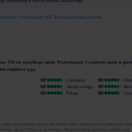
ługi dodatkowej w trakcie procesu zakupowego.
jazdowymi i informacjami MSZ dotyczącymi kraju podróży
.
or. TUI nie weryfikuje opinii. Prezentujemy 5 ostatnich opinii w języ
nii znajdziesz
tutaj
.
Lokalizacja
Obsł
Jakość noclegu
Wart
Pokoje
Czys
 osoba na przelomie lipca w tym hotelu,Hotel znajduje sie w spokojnym miej
Posiada ogrod i 2 dosc duze basenu. Pokoje bardzo przestrone I czyste duzy