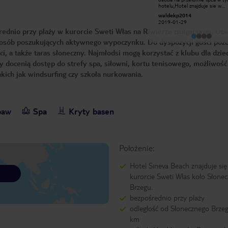
Jedzenie bardzo dobre, alkohole co
hotelu,Hotel znajduje sie w
kto zechce, pokoje czyste,
spokojnym miejscu zaledwie ki
Klaudia C
waldekp2014
codziennie animacje sportowe a
metrow od morza.Posiada ogr
2016-06-19
2019-01-29
wieczorem zawsze show. Dla dzieci
dosc duze basenu. Pokoje ba
ednio przy plaży w kurorcie Sweti Włas na Riwierze Bułgarskiej. Obi
kids club w siostrzanym hotelu,
przestrone I czyste duzy
animatorzy na 5+. Barmani są super!
komfort.Jedzenie all inclusive
z osób poszukujących aktywnego wypoczynku. Do dyspozycji gości pozo
W pobliżu club La Cubanita w
przejedzenia ,kazdy znajdzie c
którym jest świetna muzyka.
siebie. Duzy wybor alkoholi pr
, a także taras słoneczny. Najmłodsi mogą korzystać z klubu dla dziec
Polecam. Moje wakacje były
basenie.Bardzo mila I uprzej
niezapomniane.
obsluga hotelu oraz animatorz
y docenią dostęp do strefy spa, siłowni, kortu tenisowego, możliwość
Osobiscie rozmawialem z wlasc
ich jak windsurfing czy szkoła nurkowania.
hotelu,ktora jest naprawde mi
profesjonalna osoba.Moge z 
sumieniem polecic ten hotel
kazdemu,kto wybiera sie na
sloneczny brzeg! Hotel na 5*
baw
Spa
Kryty basen
Położenie:
Hotel Sineva Beach znajduje się
kurorcie Sweti Włas koło Słone
Brzegu.
bezpośrednio przy plaży
odległość od Słonecznego Brzeg
km