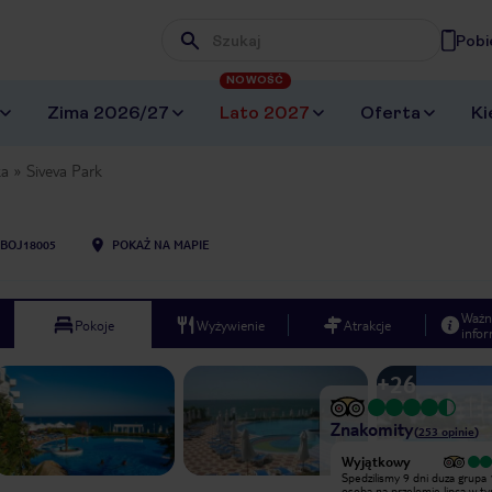
Pobi
Wpisz frazę, której szukasz
NOWOŚĆ
Zima 2026/27
Lato 2027
Oferta
Ki
ka
Siveva Park
BOJ18005
POKAŻ NA MAPIE
Ważn
Pokoje
Wyżywienie
Atrakcje
infor
+
26
Znakomity
(
253
opinie
)
Wyjątkowy
Wyjątkowy
Każdy kto zastanawia się nad tym
Spedzilismy 9 dni duza grupa
hotelem, może spokojnie jechać.
osoba na przelomie lipca w t