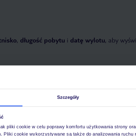
chemią, zwykłe soki by
bardzo słabe G
tnisko
,
długość pobytu
i
datę wylotu
, aby wyświe
Szczegóły
 2026
do
30 października 2026
Dlaczego warto wybrać TUI?
ść
jak pliki cookie w celu poprawy komfortu użytkowania strony or
m. Pliki cookie wykorzystywane są także do analizowania ruchu 