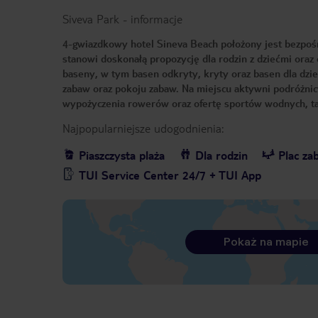
Siveva Park
-
informacje
4-gwiazdkowy hotel Sineva Beach położony jest bezpośr
stanowi doskonałą propozycję dla rodzin z dziećmi ora
baseny, w tym basen odkryty, kryty oraz basen dla dzieci
zabaw oraz pokoju zabaw. Na miejscu aktywni podróżnic
wypożyczenia rowerów oraz ofertę sportów wodnych, tak
Najpopularniejsze udogodnienia:
Piaszczysta plaża
Dla rodzin
Plac za
TUI Service Center 24/7 + TUI App
Pokaż na mapie