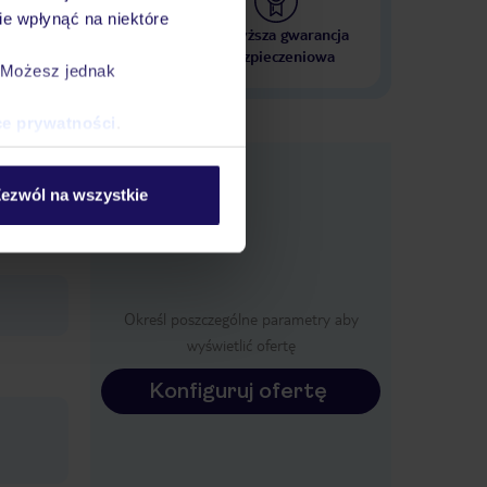
e wpłynąć na niektóre
 000 hoteli w ponad 50
Najwyższa gwarancja
krajach
ubezpieczeniowa
. Możesz jednak
ce prywatności
.
e
macje
ezwól na wszystkie
Określ poszczególne parametry aby
wyświetlić ofertę
Konfiguruj ofertę