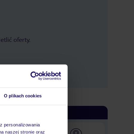
ły naprawdę
eneralnie nie polecam!
tlić oferty.
O plikach cookies
az personalizowania
na naszej stronie oraz