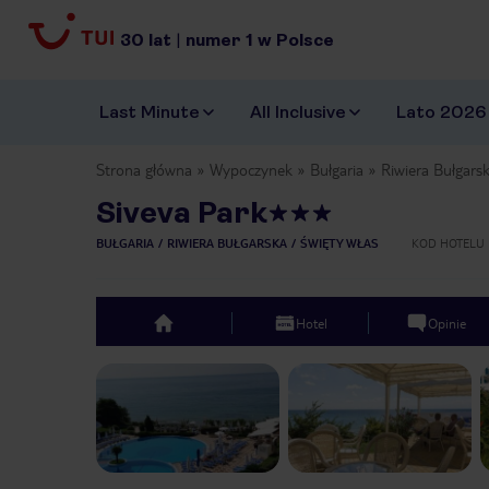
30
lat
|
numer
1
w Polsce
Last Minute
All Inclusive
Lato 2026
Strona główna
Wypoczynek
Bułgaria
Riwiera Bułgars
Siveva Park
BUŁGARIA
RIWIERA BUŁGARSKA
ŚWIĘTY WŁAS
KOD HOTELU
Hotel
Opinie
top
Previous slide