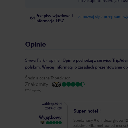
do zakupu transferu jako us
Przepisy wjazdowe i
Zapoznaj się z przepisami w
informacje MSZ
Opinie
Siveva Park
-
opinie
|
Opinie pochodzą z serwisu TripAdvis
polskim. Więcej informacji o zasadach prezentowania opi
Średnia ocena TripAdvisor:
Znakomity
(253 opinie)
waldekp2014
2019-01-29
Super hotel !
Wyjątkowy
Spedzilismy 9 dni duza grupa 12
zaledwie kilka metrow od morza.