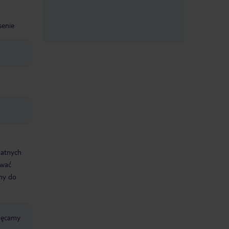
senie
datnych
ować
śmy do
chęcamy