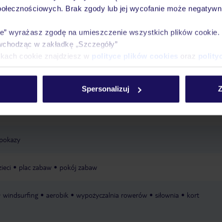
połecznościowych. Brak zgody lub jej wycofanie może negatywni
óży
Tylko u nas opieka na
10
30 lat w Polsce
wakacjach 24/7
ie” wyrażasz zgodę na umieszczenie wszystkich plików cookie
wchodząc w zakładkę „Szczegóły”
ikach cookie znajdziesz w
polityce plików cookies
oraz
polity
Ważn
Pokoje
Wyżywienie
Atrakcje
infor
Spersonalizuj
Z
pokazy
ieci
plac zabaw
pokój zabaw
windsurfing
aerobik
wypożyczalnia rowerów
siłownia
kort