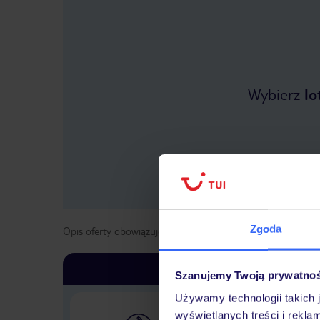
Wybierz
lo
Zgoda
Opis oferty obowiązuje dla wyjazdów w terminie
od
1 maja
Szanujemy Twoją prywatno
Używamy technologii takich 
wyświetlanych treści i rekla