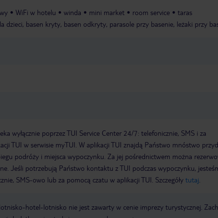
owy
WiFi w hotelu
winda
mini market
room service
taras
a dzieci, basen kryty, basen odkryty, parasole przy basenie, leżaki przy ba
a wyłącznie poprzez TUI Service Center 24/7: telefonicznie, SMS i za
acji TUI w serwisie myTUI. W aplikacji TUI znajdą Państwo mnóstwo przy
biegu podróży i miejsca wypoczynku. Za jej pośrednictwem można rezerw
wne. Jeśli potrzebują Państwo kontaktu z TUI podczas wypoczynku, jeste
icznie, SMS-owo lub za pomocą czatu w aplikacji TUI. Szczegóły
tutaj
.
e lotnisko-hotel-lotnisko nie jest zawarty w cenie imprezy turystycznej. Za