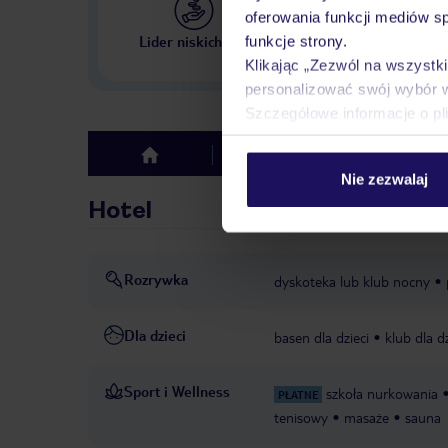
oferowania funkcji mediów s
Największe biuro podr
Lider niskich cen
funkcje strony.
w Polsce
Klikając „Zezwól na wszystk
personalizować swój wybór 
Szczegółowe informacje o pl
Hotel
Opinie
top
Nie zezwalaj
Hotel
Rozrywka
dyskoteka lub klub nocny
Dla dzieci
basen dla dzieci
klub dla dz
Sport i Wellness
szkoła nurkowania
PŁATNE
tenisowy
masaże
sauna