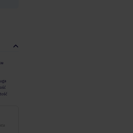
ku
uga
ość
tość
scu