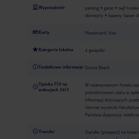
Wyposażenie
parking
garaż
sejf hotel
słoneczny
baseny: basen dl
Karty
Mastercard, Visa
Kategoria lokalna
4 gwiazdki
Dodatkowe informacje
Sineva Beach
Opieka TUI na
W rezerwowanym hotelu opiek
wakacjach 24/7
pośrednictwem czatu w aplik
informacji dotyczących prze
również wycieczki fakultaty
Państwa dyspozycji: telefon
Transfer
Transfer (przejazd) na trasi