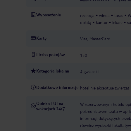
Wyposażenie
recepcja
winda
taras
W
opłatą
kantor
lekarz
sa
Karty
Visa, MasterCard
Liczba pokojów
150
Kategoria lokalna
4 gwiazdki
Dodatkowe informacje
hotel nie akceptuje zwierząt
Opieka TUI na
W rezerwowanym hotelu opiek
wakacjach 24/7
pośrednictwem czatu w aplik
informacji dotyczących prze
również wycieczki fakultaty