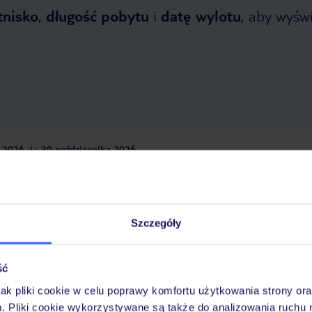
tnisko
,
długość pobytu
i
datę wylotu
, aby wyświe
 2026
do
30 października 2026
Dlaczego warto wybrać TUI?
Szczegóły
óży
Tylko u nas opieka na
10
30 lat w Polsce
ść
wakacjach 24/7
jak pliki cookie w celu poprawy komfortu użytkowania strony or
m. Pliki cookie wykorzystywane są także do analizowania ruchu 