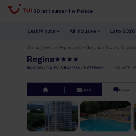
30
lat
|
numer
1
w Polsce
Last Minute
All Inclusive
Lato 2026
Strona główna
Wypoczynek
Bułgaria
Riwiera Bułgars
Regina
BUŁGARIA
RIWIERA BUŁGARSKA
ZŁOTE PIASKI
KOD HOTELU
Hotel
Opinie
top
Previous slide