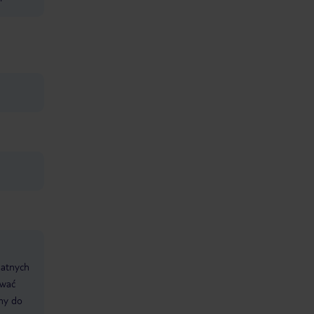
datnych
ować
śmy do