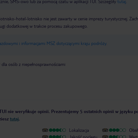
icznie, SMS-owo lub za pomocą czatu w aplikacji TUI. Szczegóły
tutaj
.
e lotnisko-hotel-lotnisko nie jest zawarty w cenie imprezy turystycznej. Za
ługi dodatkowej w trakcie procesu zakupowego.
jazdowymi i informacjami MSZ dotyczącymi kraju podróży
.
y dla osób z niepełnosprawnościami
TUI nie weryfikuje opinii. Prezentujemy 5 ostatnich opinii w języku p
ziesz
tutaj
.
Lokalizacja
Obsł
Jakość noclegu
Wart