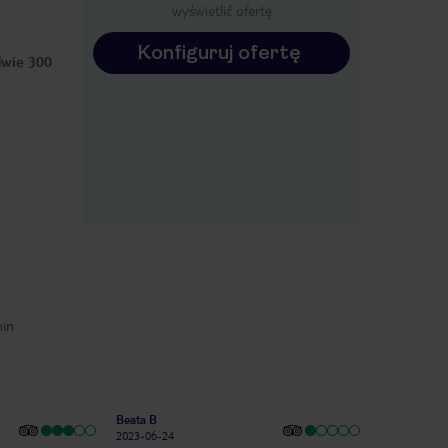
wyświetlić ofertę
Konfiguruj ofertę
dwie 300
min
Beata B
2023-06-24