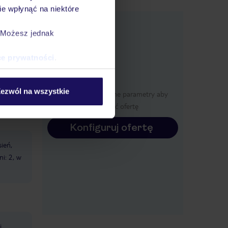
e wpłynąć na niektóre
e
macje
. Możesz jednak
ce prywatności
.
ezwól na wszystkie
Określ poszczególne parametry aby
wyświetlić ofertę
Konfiguruj ofertę
ień,
ni: 2, w
i