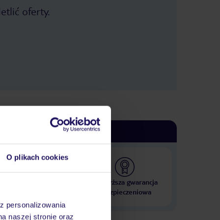
tlić oferty.
O plikach cookies
 000 hoteli w ponad 50
Najwyższa gwarancja
krajach
ubezpieczeniowa
az personalizowania
na naszej stronie oraz