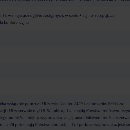
i-Fi: w miejscach ogólnodostępnych, w cenie
sejf: w recepcji, za
la konferencyjna
a wyłącznie poprzez TUI Service Center 24/7: telefonicznie, SMS i za
acji TUI w serwisie myTUI. W aplikacji TUI znajdą Państwo mnóstwo przy
biegu podróży i miejsca wypoczynku. Za jej pośrednictwem można rezerw
wne. Jeśli potrzebują Państwo kontaktu z TUI podczas wypoczynku, jeste