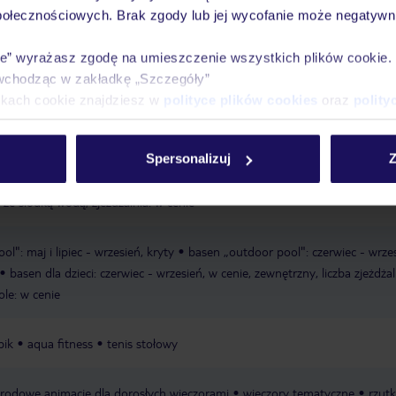
połecznościowych. Brak zgody lub jej wycofanie może negatywni
Ważn
Pokoje
Wyżywienie
Atrakcje
infor
ie” wyrażasz zgodę na umieszczenie wszystkich plików cookie
wchodząc w zakładkę „Szczegóły”
ikach cookie znajdziesz w
polityce plików cookies
oraz
polity
zysta
Spersonalizuj
Z
 ze słodką wodą, zjeżdżalnia: w cenie
l": maj i lipiec - wrzesień, kryty
basen „outdoor pool": czerwiec - wrzes
basen dla dzieci: czerwiec - wrzesień, w cenie, zewnętrzny, liczba zjeżdżal
ole: w cenie
bik
aqua fitness
tenis stołowy
rodowe animacje dla dorosłych wieczorami
wieczory tematyczne
rzutk