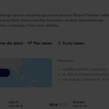
ótkiego spaceru od tętniącego życiem centrum Złotych Piasków i zale
 wszystkich, którzy chcieliby korzystać z atrakcji najsłynniejszego
eny, restauracja, 2 bary oraz siłownia.
nie dla dzieci
Plac zabaw
Kryty basen
Położenie:
w pobliżu sklepów i restauracji
ok. 300 m od piaszczystej plaży
czas dojazdu z lotniska ok. 45 
Lubo K
Konrad S
2023-08-03
2023-07-07