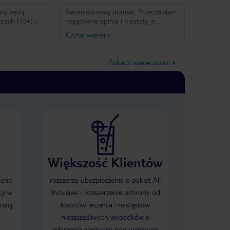
óży będą
Siedmiodniowy dramat. Przeczytałam
rach (10+) i
negatywne opinie i niestety je
widokiem na
zignorowałam. Hotel nie
Czytaj więcej
»
o nie płacono).
przygotowany do przyjazdu turystów.
i pomocna
Wszystkie złe opinie się potwierdziły.
 forma all
1. Pokoje i korytarze brudne głównie
Zobacz więcej opinii
»
wykładziny. 2. Zepsute meble,
, wind to
ubikacja, listwa przy podłodze. 3.
a świetności
Winda nadal zepsuta. 4.Jedzenie
Należy jednak
zimne i stałe to samo nie mylić z
źnie. Jest to
monotonnym. 5. Brak basenu
ieżowych.
zewnętrznego i krytego nadal w
ie z Polski)
remoncie. ZNIENIAJCIE HOTEL. NIE
 klientów tego
WIERZCIE ZDJĘCIOM.
dza tam swoje
wiązku z tym:
Większość Klientów
 znajomych
askach to TAK,
 - jeśli
ienci
rozszerza ubezpieczenia o pakiet All
artnerką na
ji w
Inclusive - rozszerzenie ochrony od
dwoje to NIE,
nacji
kosztów leczenia i następstw
miejsce - jeśli
ćmi, babcią,
nieszczęśliwych wypadków o
nie myśl o tym
zdarzenia zaistniałe pod wpływem