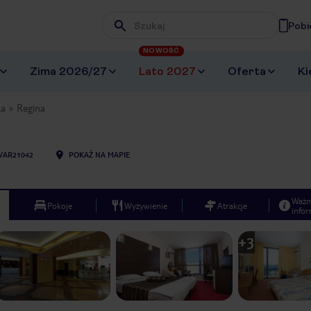
Pobi
Wpisz frazę, której szukasz
NOWOŚĆ
Zima 2026/27
Lato 2027
Oferta
Ki
ka
Regina
VAR21042
POKAŻ NA MAPIE
Ważn
Pokoje
Wyżywienie
Atrakcje
infor
+
3