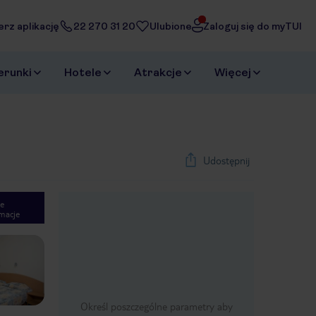
erz aplikację
22 270 31 20
Ulubione
Zaloguj się do myTUI
erunki
Hotele
Atrakcje
Więcej
Udostępnij
e
macje
1
/
9
Next slide
Określ poszczególne parametry aby