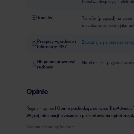
Państwa dyspozycji: telefon
Transfer
Transfer (przejazd) na trasi
do zakupu transferu jako us
Przepisy wjazdowe i
Zapoznaj się z przepisami w
informacje MSZ
Niepełnosprawność
Hotel nie jest przystosowan
ruchowa
Opinie
Regina
-
opinie
|
Opinie pochodzą z serwisu TripAdvisor. 
Więcej informacji o zasadach prezentowania opinii znajd
Średnia ocena TripAdvisor: