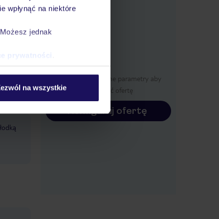
e
e wpłynąć na niektóre
macje
. Możesz jednak
ce prywatności
.
Określ poszczególne parametry aby
ezwól na wszystkie
wyświetlić ofertę
Konfiguruj ofertę
słodką