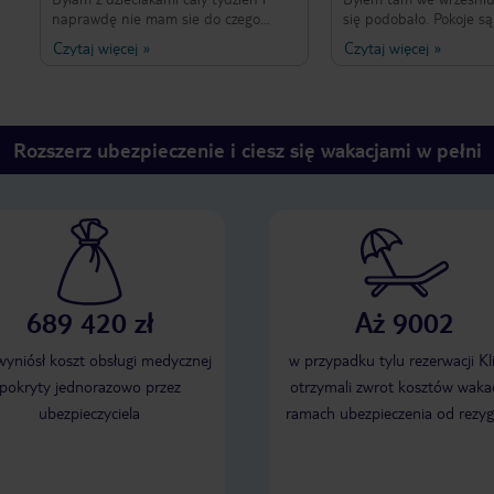
naprawdę nie mam sie do czego
się podobało. Pokoje są 
doczepić. Hotel czysty, obsługa
sprzątane codziennie, j
Czytaj więcej
»
Czytaj więcej
»
pomocna...niektórzy mówią po polsku
urozmaicone, duży wyb
więc na plus. Blisko plaży i sklepów.
podobało mi się, że hot
Jedzenie naprawdę przyzwoite,
położony w pierwszej lin
codziennie co innego. Moje dzieci z
ma dostęp do plaży. P
reguły sa wybredne ale każdy chodzil
wszystkim wizytę w tym
Rozszerz ubezpieczenie i ciesz się wakacjami w pełni
najedzony. Potrawy świeże i
naprawdę dobre. Nie rozumiem skąd
tyle złych opinii. Ja polecam, bardzo
dobrze spędziliśmy tam czas.
689 420 zł
Aż 9002
 wyniósł koszt obsługi medycznej
w przypadku tylu rezerwacji Kl
pokryty jednorazowo przez
otrzymali zwrot kosztów wakac
ubezpieczyciela
ramach ubezpieczenia od rezyg