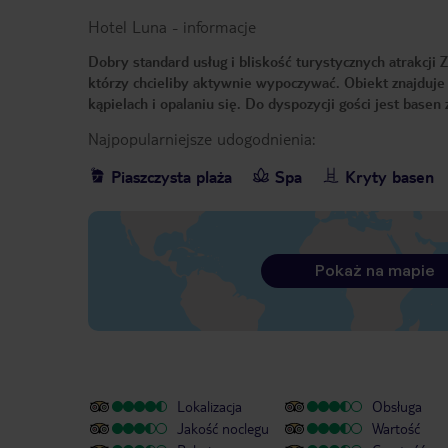
Hotel Luna
-
informacje
Dobry standard usług i bliskość turystycznych atrakcji
którzy chcieliby aktywnie wypoczywać. Obiekt znajduje 
kąpielach i opalaniu się. Do dyspozycji gości jest base
Najpopularniejsze udogodnienia:
Piaszczysta plaża
Spa
Kryty basen
Pokaż na mapie
Lokalizacja
Obsługa
Jakość noclegu
Wartość