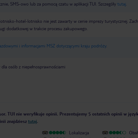
icznie, SMS-owo lub za pomocą czatu w aplikacji TUI. Szczegóły
tutaj
.
e lotnisko-hotel-lotnisko nie jest zawarty w cenie imprezy turystycznej. Za
ługi dodatkowej w trakcie procesu zakupowego.
jazdowymi i informacjami MSZ dotyczącymi kraju podróży
.
y dla osób z niepełnosprawnościami
or. TUI nie weryfikuje opinii. Prezentujemy 5 ostatnich opinii w języ
nii znajdziesz
tutaj
.
Lokalizacja
Obsł