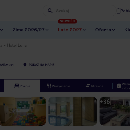
Pobi
Wpisz frazę, której szukasz
NOWOŚĆ
Zima 2026/27
Lato 2027
Oferta
Ki
ka
Hotel Luna
VAR21051
POKAŻ NA MAPIE
Ważn
Pokoje
Wyżywienie
Atrakcje
infor
+
36