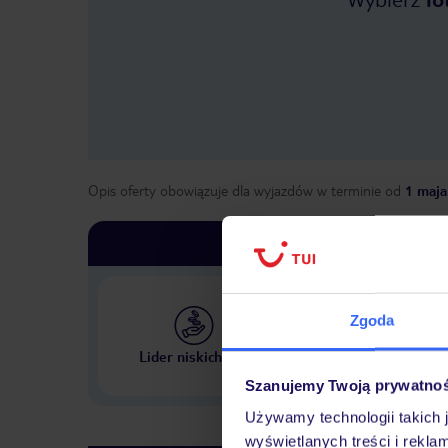
Opis oferty obowiązuje dla wyjazdów w terminie
od
1 maja
Zgoda
Największe biuro podr
Lider niskich cen
w Polsce
Szanujemy Twoją prywatno
Używamy technologii takich 
wyświetlanych treści i rekla