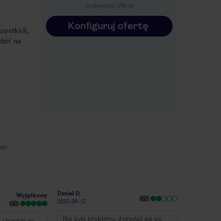
wyświetlić ofertę
Konfiguruj ofertę
zystkich,
dzić na
min
Daniel D
Wyjątkowy
2025-09-12
Nie było problemu dogadać się po
 i bardzo mi