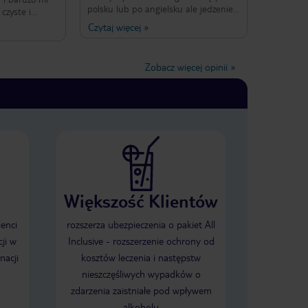
polsku lub po angielsku ale jedzenie
czyste i
conajwyżej średnie, drinki
edzenie jest
Czytaj więcej
»
rozwodnione, a w wodzie(w tym
ór. Bardzo
napojach) najprawdopodobniej jest
el jest
bateria ecoli ponieważ z 12 osób
ii brzegowej i
Zobacz więcej opinii
»
które pojechało 6 zachorowało i
olecam
przeleżało 2 dni w łóżku, a podczas
 miejscu.
rozmowy z innymi gośćmi hotelowymi
dowiedzieliśmy się że 3 z nich trafiła
do szpitala na kroplówkę, gdzie
wykryto u nich bakterie ecoli.
Większość Klientów
ienci
rozszerza ubezpieczenia o pakiet All
ji w
Inclusive - rozszerzenie ochrony od
nacji
kosztów leczenia i następstw
nieszczęśliwych wypadków o
zdarzenia zaistniałe pod wpływem
alkoholu