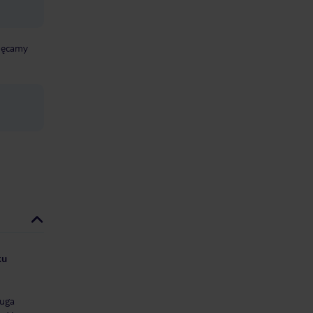
chęcamy
ku
uga