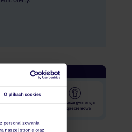
O plikach cookies
 000 hoteli w ponad 50
Najwyższa gwarancja
krajach
ubezpieczeniowa
az personalizowania
na naszej stronie oraz