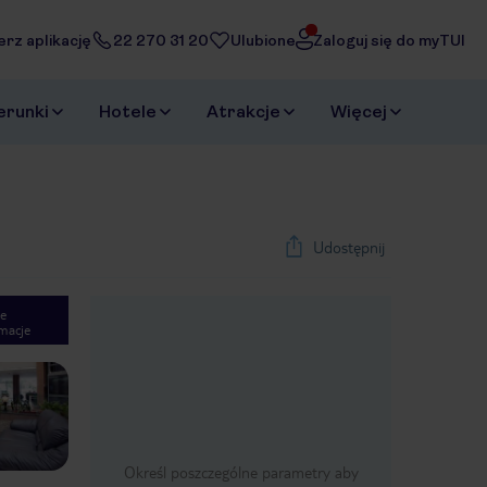
erz aplikację
22 270 31 20
Ulubione
Zaloguj się do myTUI
erunki
Hotele
Atrakcje
Więcej
Udostępnij
e
macje
1
/
42
Next slide
Określ poszczególne parametry aby