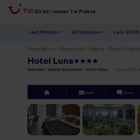
30
lat
|
numer
1
w Polsce
Last Minute
All Inclusive
Lato 2026
Strona główna
Wypoczynek
Bułgaria
Riwiera Bułgars
Hotel Luna
BUŁGARIA
RIWIERA BUŁGARSKA
ZŁOTE PIASKI
KOD HOTELU
Hotel
Opinie
top
Previous slide