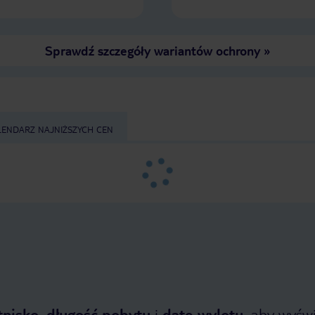
Sprawdź szczegóły wariantów ochrony
»
LENDARZ NAJNIŻSZYCH CEN
tnisko
,
długość pobytu
i
datę wylotu
, aby wyświe