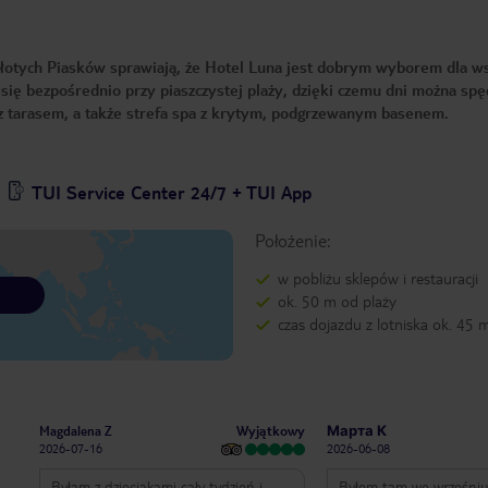
 Złotych Piasków sprawiają, że Hotel Luna jest dobrym wyborem dla ws
się bezpośrednio przy piaszczystej plaży, dzięki czemu dni można spę
n z tarasem, a także strefa spa z krytym, podgrzewanym basenem.
TUI Service Center 24/7 + TUI App
Położenie:
w pobliżu sklepów i restauracji
ok. 50 m od plaży
czas dojazdu z lotniska ok. 45 
Wyjątkowy
Magdalena Z
Марта К
2026-07-16
2026-06-08
Byłam z dzieciakami cały tydzień i
Byłem tam we wrześniu