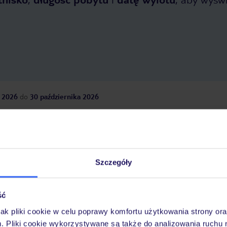
 2026
do
30 października 2026
Dlaczego warto wybrać TUI?
Szczegóły
óży
Tylko u nas opieka na
10
30 lat w Polsce
wakacjach 24/7
ść
jak pliki cookie w celu poprawy komfortu użytkowania strony or
m. Pliki cookie wykorzystywane są także do analizowania ruchu 