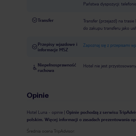
Państwa dyspozycji: telefon
Transfer
Transfer (przejazd) na trasi
do zakupu transferu jako us
Przepisy wjazdowe i
Zapoznaj się z przepisami w
informacje MSZ
Niepełnosprawność
Hotel nie jest przystosowan
ruchowa
Opinie
Hotel Luna
-
opinie
|
Opinie pochodzą z serwisu TripAdvis
polskim. Więcej informacji o zasadach prezentowania opi
Średnia ocena TripAdvisor: