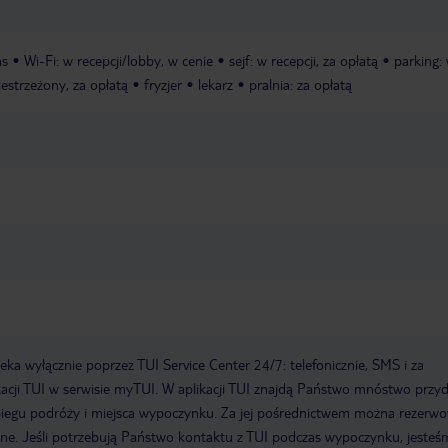
as
Wi-Fi: w recepcji/lobby, w cenie
sejf: w recepcji, za opłatą
parking:
iestrzeżony, za opłatą
fryzjer
lekarz
pralnia: za opłatą
a wyłącznie poprzez TUI Service Center 24/7: telefonicznie, SMS i za
acji TUI w serwisie myTUI. W aplikacji TUI znajdą Państwo mnóstwo przy
biegu podróży i miejsca wypoczynku. Za jej pośrednictwem można rezerw
wne. Jeśli potrzebują Państwo kontaktu z TUI podczas wypoczynku, jeste