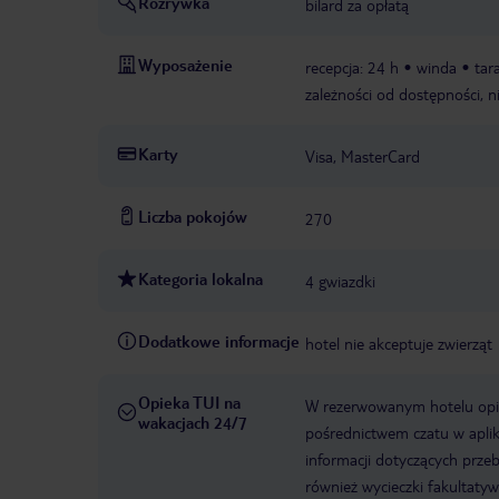
Rozrywka
bilard za opłatą
Wyposażenie
recepcja: 24 h
winda
tar
zależności od dostępności, n
Karty
Visa, MasterCard
Liczba pokojów
270
Kategoria lokalna
4 gwiazdki
Dodatkowe informacje
hotel nie akceptuje zwierząt
Opieka TUI na
W rezerwowanym hotelu opiek
wakacjach 24/7
pośrednictwem czatu w aplik
informacji dotyczących prze
również wycieczki fakultaty