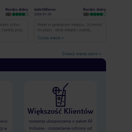
Bardzo dobry
Bardzo dobry
katia76Bierun
2020-01-04
rami cicho i
Hotel w spokojnym miejscu, 10 minut
, toalety przy
do plaży , obok sklepik i postój
, ratownik
taksówek. My miałyśmy pokój od
Czytaj więcej
»
e wodzie.
strony basenu na 5 piętrze więc cisza
dbany i
, ale od strony ulicy słychać z hotelu
m. Poza
na przeciw imprezy dla młodzieży
Zobacz więcej opinii
»
e jest za
obozowej. Plaże niezbyt szerokie.
e jest tak źle,
Jedzenie średnie, fajny basen.
do morza
Ogólnie ocena dobra ale wolę
rkę). Jedzenie
Słoneczny Brzeg
em co ludzie
 marudzą
hotel 3*) Nie
i alkoholami?
u sierpnia
arze był opis
Większość Klientów
iwo i wino) ale
 rum, gin.
rzy okazji
ienci
rozszerza ubezpieczenia o pakiet All
achara.
ji w
Inclusive - rozszerzenie ochrony od