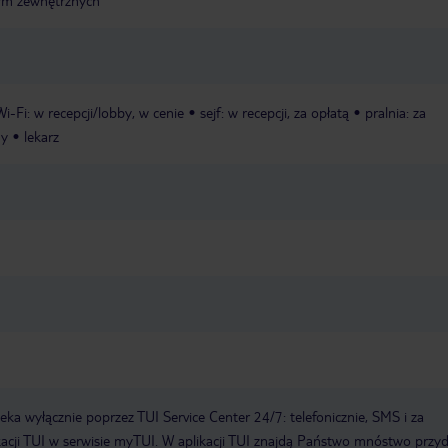
irm zewnętrznych
Wi-Fi: w recepcji/lobby, w cenie
sejf: w recepcji, za opłatą
pralnia: za
ny
lekarz
a wyłącznie poprzez TUI Service Center 24/7: telefonicznie, SMS i za
acji TUI w serwisie myTUI. W aplikacji TUI znajdą Państwo mnóstwo przy