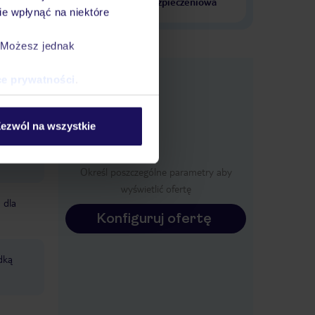
krajach
ubezpieczeniowa
e wpłynąć na niektóre
. Możesz jednak
e
ce prywatności
.
macje
ezwól na wszystkie
Określ poszczególne parametry aby
wyświetlić ofertę
 dla
Konfiguruj ofertę
odką