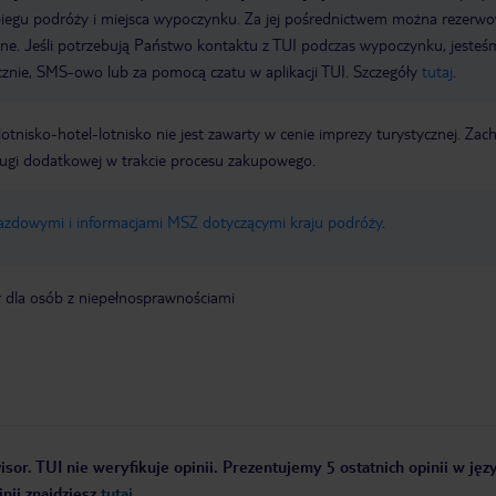
biegu podróży i miejsca wypoczynku. Za jej pośrednictwem można rezerw
wne. Jeśli potrzebują Państwo kontaktu z TUI podczas wypoczynku, jeste
icznie, SMS-owo lub za pomocą czatu w aplikacji TUI. Szczegóły
tutaj
.
e lotnisko-hotel-lotnisko nie jest zawarty w cenie imprezy turystycznej. Za
ługi dodatkowej w trakcie procesu zakupowego.
jazdowymi i informacjami MSZ dotyczącymi kraju podróży
.
y dla osób z niepełnosprawnościami
sor. TUI nie weryfikuje opinii. Prezentujemy 5 ostatnich opinii w jęz
nii znajdziesz
tutaj
.