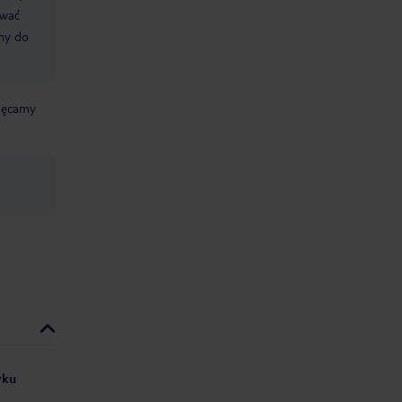
ować
śmy do
chęcamy
yku