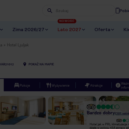
Pobi
Wpisz frazę, której szukasz
NOWOŚĆ
Zima 2026/27
Lato 2027
Oferta
Ki
ka
Hotel Ljuljak
VAR21012
POKAŻ NA MAPIE
Ważn
Pokoje
Wyżywienie
Atrakcje
infor
+
5
Bardzo dobry
(
101
opini
Bardzo dobry
Hotel jak w PRL klimatyzacja 
Bardzo dobra relacja ceny do jakości.
działa w pokoju 43A gorąco ja
Hotel ogólnie klasy "turystyczna +" -