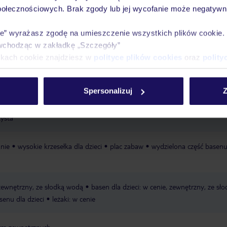
wakacjach 24/7
połecznościowych. Brak zgody lub jej wycofanie może negatywni
ie” wyrażasz zgodę na umieszczenie wszystkich plików cookie
wchodząc w zakładkę „Szczegóły”
Ważn
Pokoje
Wyżywienie
Atrakcje
ikach cookie znajdziesz w
polityce plików cookies
oraz
polity
infor
Spersonalizuj
Z
zysta
anie
wysokie krzesełka dla dzieci
plac zabaw
wydzielona część basenu
 zewnętrzny, ze słodką wodą
basen dla dzieci: w cenie, zewnętrzny, ze sł
senu dla dzieci
leżaki: w cenie