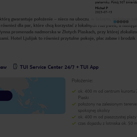
piekarniku. Pokój 307 śmierdz
czyli podstawowe wyposażenie,
kanalizacją okropnie! Do plaży
czysto - choć zdarzają się drobne
Michał P
Daro_WWY
i ciężko wracać bo jest pod gó
niedoróbki typu niezamykające się
2023-07-15
2019-09-26
Jeżeli chodzi o jedzenie to tr
drzwi w łazience (bo napuchły od
cały czas to samo do jedzenia,
którą gwarantuje położenie – nieco na uboczu, w leśnym, zielonym za
dołu). Pokoje przestronne, telewizor
manager chodzi i sprawdza co
z podstawową ofertą TV. Śniadania
bierze i ile, choć jest szwedzki 
e również dla par, które chcą korzystać z lokalnych rozrywek, a następ
przeciętne i tak jak pisali poprzednicy
Na basenie leżaki i stoliki bru
monotonne - ale można się było
słynna promenada nadmorska w Złotych Piaskach, przy której zlokaliz
polecam
najeść. Obiadokolacje dobre (duży
wybór dań). Generalnie kuchnia
ami. Hotel Ljulijak to również przytulne pokoje, plac zabaw i brodzik d
moim zdaniem zbliżona do
bułgarskich smaków (banica, zupy,
sałatka szopska). Na terenie obiektu
przyjemny basen z ratownikiem.
Hotel w zacisznej części Złotych
Piasków - kilkaset metrów od morza
- oczywiście powrót pod górkę (ale
baw
TUI Service Center 24/7 + TUI App
jest to kilka minut). Okolica zielona i
bardzo przyjemna - trochę
odskocznia od wszechobecnego
jarmarku. Bezpłatny internet
Położenie:
dostępny w lobby. Miła obsługa.
ok. 400 m od centrum kurortu 
Piaski
położony na zalesionym terenie
spokojnej okolicy
ok. 400 m od piaszczystej plaży
czas dojazdu z lotniska ok. 50 