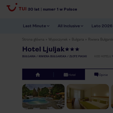
30
lat
|
numer
1
w Polsce
Last Minute
All Inclusive
Lato 2026
Strona główna
Wypoczynek
Bułgaria
Riwiera Bułgars
Hotel Ljuljak
BUŁGARIA
RIWIERA BUŁGARSKA
ZŁOTE PIASKI
KOD HOTELU
Hotel
Opinie
top
Previous slide