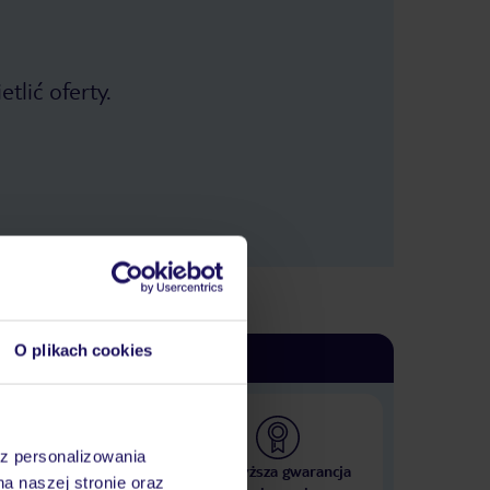
tlić oferty.
O plikach cookies
az personalizowania
 000 hoteli w ponad 50
Najwyższa gwarancja
na naszej stronie oraz