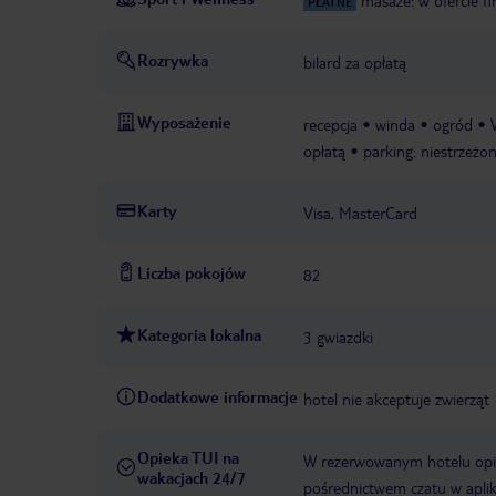
masaże: w ofercie f
PŁATNE
Rozrywka
bilard za opłatą
Wyposażenie
recepcja
winda
ogród
opłatą
parking: niestrzeżo
Karty
Visa, MasterCard
Liczba pokojów
82
Kategoria lokalna
3 gwiazdki
Dodatkowe informacje
hotel nie akceptuje zwierząt
Opieka TUI na
W rezerwowanym hotelu opiek
wakacjach 24/7
pośrednictwem czatu w aplik