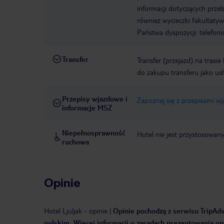
informacji dotyczących prze
również wycieczki fakultaty
Państwa dyspozycji: telefon
Transfer
Transfer (przejazd) na trasi
do zakupu transferu jako us
Przepisy wjazdowe i
Zapoznaj się z przepisami w
informacje MSZ
Niepełnosprawność
Hotel nie jest przystosowan
ruchowa
Opinie
Hotel Ljuljak
-
opinie
|
Opinie pochodzą z serwisu TripAdvi
polskim. Więcej informacji o zasadach prezentowania opi