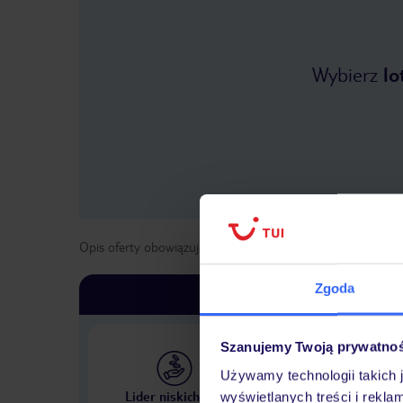
Wybierz
lo
Opis oferty obowiązuje dla wyjazdów w terminie
od
1 maja
Zgoda
Szanujemy Twoją prywatno
Używamy technologii takich 
Największe biuro podr
Lider niskich cen
wyświetlanych treści i rekla