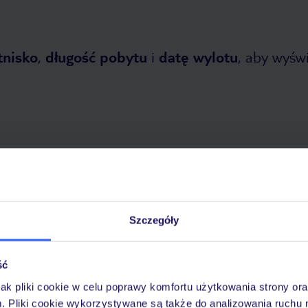
tnisko
,
długość pobytu
i
datę wylotu
, aby wyświe
 2026
do
30 października 2026
Szczegóły
Dlaczego warto wybrać TUI?
ść
jak pliki cookie w celu poprawy komfortu użytkowania strony or
óży
Tylko u nas opieka na
10
30 lat w Polsce
m. Pliki cookie wykorzystywane są także do analizowania ruchu 