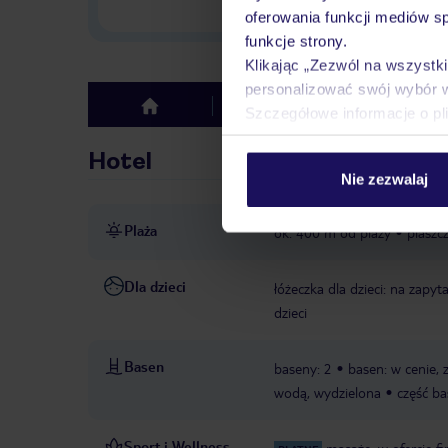
w Polsce
oferowania funkcji mediów s
funkcje strony.
Klikając „Zezwól na wszystk
personalizować swój wybór 
Hotel
Opinie
top
Szczegółowe informacje o pl
Hotel
Nie zezwalaj
Plaża
ok. 400 m od plaży
piaszc
Dla dzieci
łóżeczka dla dzieci: na zapyt
dzieci
Basen
baseny: 2
basen: w cenie,
wodą, wydzielona
część ba
Sport i Wellness