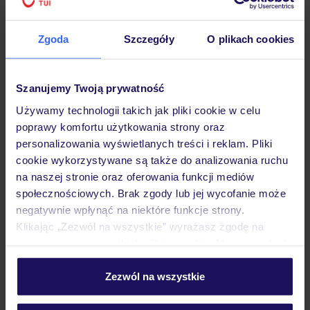
Zgoda
Szczegóły
O plikach cookies
Hotel
Szanujemy Twoją prywatność
Używamy technologii takich jak pliki cookie w celu
poprawy komfortu użytkowania strony oraz
Opinie
personalizowania wyświetlanych treści i reklam. Pliki
cookie wykorzystywane są także do analizowania ruchu
na naszej stronie oraz oferowania funkcji mediów
Pokoje
społecznościowych. Brak zgody lub jej wycofanie może
negatywnie wpłynąć na niektóre funkcje strony.
Klikając „Zezwól na wszystkie” wyrażasz zgodę na
Wyżywienie
umieszczenie wszystkich plików cookie. Możesz jednak
personalizować swój wybór wchodząc w zakładkę
„Szczegóły”
Zezwól na wszystkie
Atrakcje
Szczegółowe informacje o plikach cookie znajdziesz
w
polityce plików cookies
oraz
polityce prywatności
.