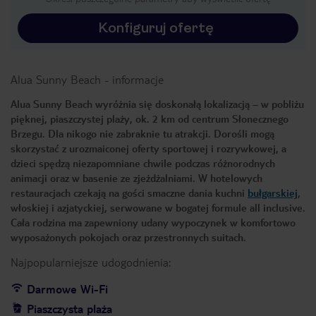
Konfiguruj ofertę
Alua Sunny Beach
-
informacje
Alua Sunny Beach wyróżnia się doskonałą lokalizacją – w pobliżu
pięknej, piaszczystej plaży, ok. 2 km od centrum Słonecznego
Brzegu. Dla nikogo nie zabraknie tu atrakcji. Dorośli mogą
skorzystać z urozmaiconej oferty sportowej i rozrywkowej, a
dzieci spędzą niezapomniane chwile podczas różnorodnych
animacji oraz w basenie ze zjeżdżalniami. W hotelowych
restauracjach czekają na gości smaczne dania kuchni
bułgarskiej
,
włoskiej i azjatyckiej, serwowane w bogatej formule all inclusive.
Cała rodzina ma zapewniony udany wypoczynek w komfortowo
wyposażonych pokojach oraz przestronnych suitach.
Najpopularniejsze udogodnienia:
Darmowe Wi-Fi
Piaszczysta plaża