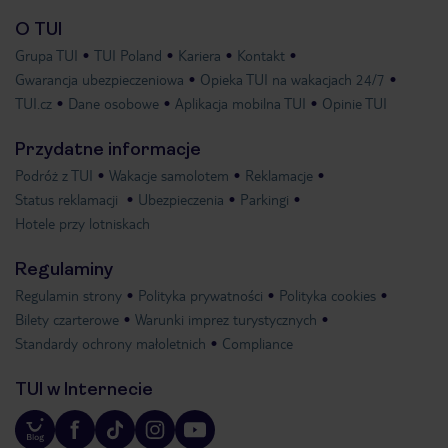
O TUI
Grupa TUI
TUI Poland
Kariera
Kontakt
Gwarancja ubezpieczeniowa
Opieka TUI na wakacjach 24/7
TUI.cz
Dane osobowe
Aplikacja mobilna TUI
Opinie TUI
Przydatne informacje
Podróż z TUI
Wakacje samolotem
Reklamacje
Status reklamacji
Ubezpieczenia
Parkingi
Hotele przy lotniskach
Regulaminy
Regulamin strony
Polityka prywatności
Polityka cookies
Bilety czarterowe
Warunki imprez turystycznych
Standardy ochrony małoletnich
Compliance
TUI w Internecie