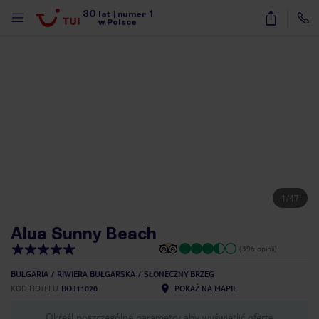
30
1
lat
|
numer
w Polsce
1
/
47
Alua Sunny Beach
(396 opinii)
BUŁGARIA
RIWIERA BUŁGARSKA
SŁONECZNY BRZEG
KOD HOTELU
BOJ11020
POKAŻ NA MAPIE
nute
Określ poszczególne parametry aby wyświetlić ofertę