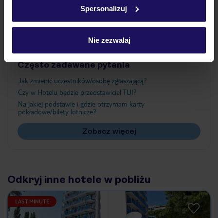
Spersonalizuj
Ważne informacje
Nie zezwalaj
Często zadawane pytania
Jak zmienić uczestników/osobę zgłaszającą?
Czy w Hotelu będzie przedstawiciel TUI?
Na jakiej podstawie i gdzie otrzymam karty
pokładowe/bilety lotnicze?
Zobacz więcej
Odkryj inne hotele w pobliżu
LAST MINUTE