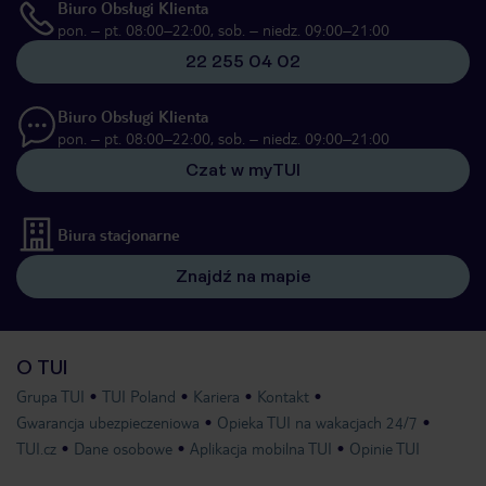
Biuro Obsługi Klienta
pon. – pt. 08:00–22:00, sob. – niedz. 09:00–21:00
22 255 04 02
Biuro Obsługi Klienta
pon. – pt. 08:00–22:00, sob. – niedz. 09:00–21:00
Czat w myTUI
Biura stacjonarne
Znajdź na mapie
O TUI
Grupa TUI
TUI Poland
Kariera
Kontakt
Gwarancja ubezpieczeniowa
Opieka TUI na wakacjach 24/7
TUI.cz
Dane osobowe
Aplikacja mobilna TUI
Opinie TUI