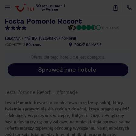
30
1
1
/
16
lat
|
numer
w Polsce
Festa Pomorie Resort
(173 opinie)
BUŁGARIA
RIWIERA BUŁGARSKA
POMORIE
KOD HOTELU
BOJ16007
POKAŻ NA MAPIE
Oferta dla tego hotelu nie jest dostępna.
Sprawdź inne hotele
Festa Pomorie Resort
-
informacje
Festa Pomorie Resort to komfortowo urządzony pokój, który
świetnie sprawdzi się dla rodzin z dziećmi, które pragną spędzić
relaksujący wypoczynek w ciepłej Bułgarii. Duży, zewnętrzny
basen dostarczy ogromy zabawy, natomiast łaźnia parowa, sauna
i oferta masaży zapewnią odrobinę wyciszenia. Na najmłodszych
nute
gości czekają tutaj między innymi miniklub oraz animacje.