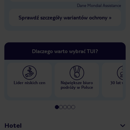
Dane Mondial Assistance
Sprawdź szczegóły wariantów ochrony
»
Dlaczego warto wybrać TUI?
Lider niskich cen
Największe biuro
30 lat w P
podróży w Polsce
Hotel