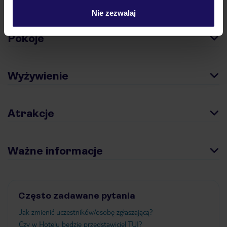
Hotel
Nie zezwalaj
Pokoje
Wyżywienie
Atrakcje
Ważne informacje
Często zadawane pytania
Jak zmienić uczestników/osobę zgłaszającą?
Czy w Hotelu będzie przedstawiciel TUI?