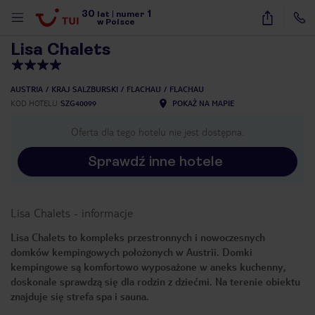
30
1
1
/
14
lat
|
numer
w Polsce
Lisa Chalets
AUSTRIA
KRAJ SALZBURSKI
FLACHAU
FLACHAU
KOD HOTELU
SZG40099
POKAŻ NA MAPIE
Oferta dla tego hotelu nie jest dostępna.
Sprawdź inne hotele
Lisa Chalets
-
informacje
Lisa Chalets to kompleks przestronnych i nowoczesnych
domków kempingowych położonych w Austrii. Domki
kempingowe są komfortowo wyposażone w aneks kuchenny,
doskonale sprawdzą się dla rodzin z dziećmi. Na terenie obiektu
znajduje się strefa spa i sauna.
nute