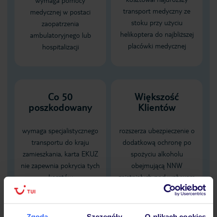
wymaga pomocy
transport medyczny ze
medycznej w postaci
stoku przy użyciu
zaopatrzenia
helikoptera do najbliższej
ambulatoryjnego lub
placówki medycznej
hospitalizacji
Co 50
Większość
poszkodowany
Klientów
wymaga specjalistycznego
rozszerza ubezpieczenie o
transportu do kraju
dodatkową ochronę po
zamieszkania, karta EKUZ
spożyciu alkoholu
nie zapewnia pokrycia tych
obejmującą NNW
kosztów
zaistniałych pod wpływem
alkoholu
Zgoda
Szczegóły
O plikach cookies