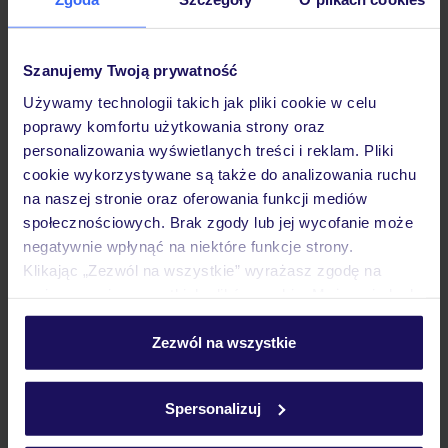
Dane Mondial Assistance
Sprawdź szczegóły
Szanujemy Twoją prywatność
wariantów ochrony »
Używamy technologii takich jak pliki cookie w celu
poprawy komfortu użytkowania strony oraz
personalizowania wyświetlanych treści i reklam. Pliki
cookie wykorzystywane są także do analizowania ruchu
Dlaczego warto wybrać TUI?
na naszej stronie oraz oferowania funkcji mediów
społecznościowych. Brak zgody lub jej wycofanie może
negatywnie wpłynąć na niektóre funkcje strony.
Klikając „Zezwól na wszystkie” wyrażasz zgodę na
umieszczenie wszystkich plików cookie. Możesz jednak
Lider niskich cen
Największe biuro
30 lat w P
podróży w Polsce
personalizować swój wybór wchodząc w zakładkę
„Szczegóły”
Zezwól na wszystkie
Szczegółowe informacje o plikach cookie znajdziesz
w
polityce plików cookies
oraz
polityce prywatności
.
Spersonalizuj