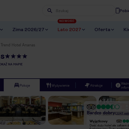
Pobi
Wpisz frazę, której szukasz
NOWOŚĆ
Zima 2026/27
Lato 2027
Oferta
Ki
a Trend Hotel Ananas
as
OKAŻ NA MAPIE
Ważn
Pokoje
Wyżywienie
Atrakcje
infor
+
34
Bardzo dobry
(
2247
opi
Wyjątkowy
Wyjątkowy
Kiedy okazało się, że jednak dziś nie
Dość duży hotel ale całkiem 
polecę do domu, Austrian Airlines
funkcjonujący. Duży podziem