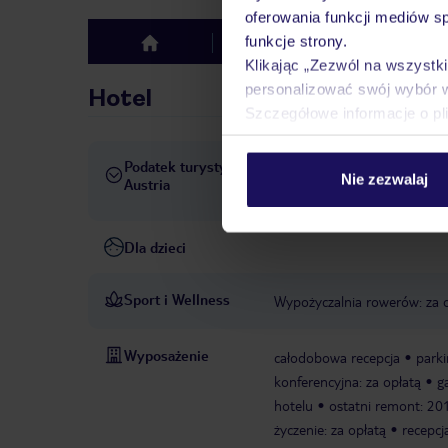
oferowania funkcji mediów s
funkcje strony.
Hotel
Opinie
top
Klikając „Zezwól na wszystk
personalizować swój wybór 
Hotel
Szczegółowe informacje o pl
Podatek turystyczny
Obowiązuje podatek turystyc
Nie zezwalaj
Austria
wynosi od 2 do 4 EUR/os/dz
Dla dzieci
Sport i Wellness
Wypożyczalnia rowerów: za 
Wyposażenie
całodobowa recepcja
parki
konferencyjna: za opłatą
g
hotelu
ostatni remont: 20
życzenie: za opłatą
recepcj