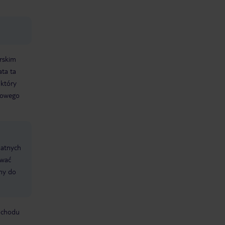
urskim
ata ta
 który
zkowego
datnych
ować
śmy do
mochodu