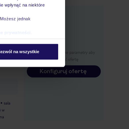
e wpłynąć na niektóre
e
macje
. Możesz jednak
ce prywatności
.
y
ezwól na wszystkie
Określ poszczególne parametry aby
wyświetlić ofertę
Konfiguruj ofertę
sala
i w
 na