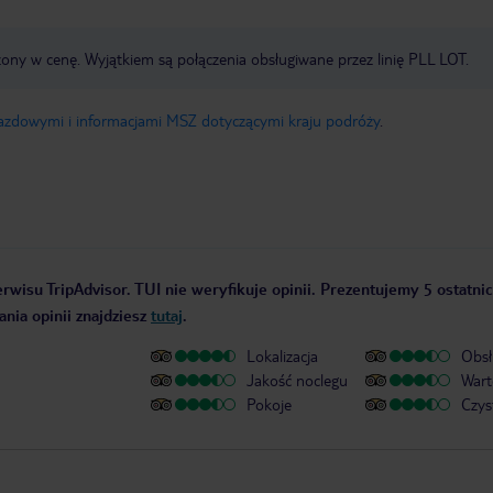
zony w cenę. Wyjątkiem są połączenia obsługiwane przez linię PLL LOT.
jazdowymi i informacjami MSZ dotyczącymi kraju podróży
.
rwisu TripAdvisor. TUI nie weryfikuje opinii. Prezentujemy 5 ostatnic
nia opinii znajdziesz
tutaj
.
Lokalizacja
Obsł
Jakość noclegu
Wart
Pokoje
Czys