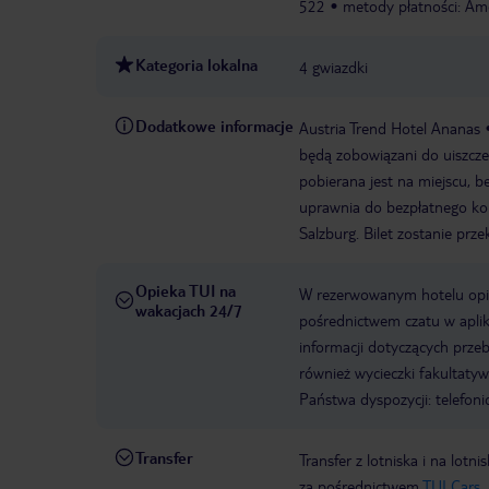
522
metody płatności: Ame
Kategoria lokalna
4 gwiazdki
Dodatkowe informacje
Austria Trend Hotel Ananas
będą zobowiązani do uiszcze
pobierana jest na miejscu, b
uprawnia do bezpłatnego kor
Salzburg. Bilet zostanie pr
Opieka TUI na
W rezerwowanym hotelu opiek
wakacjach 24/7
pośrednictwem czatu w aplik
informacji dotyczących prze
również wycieczki fakultaty
Państwa dyspozycji: telefon
Transfer
Transfer z lotniska i na l
za pośrednictwem
TUI Cars.