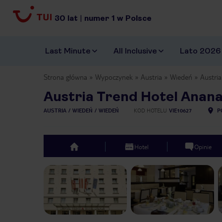
30
lat
|
numer
1
w Polsce
Last Minute
All Inclusive
Lato 2026
Strona główna
Wypoczynek
Austria
Wiedeń
Austri
Austria Trend Hotel Anan
AUSTRIA
WIEDEŃ
WIEDEŃ
KOD HOTELU
VIE10627
P
Hotel
Opinie
top
Previous slide