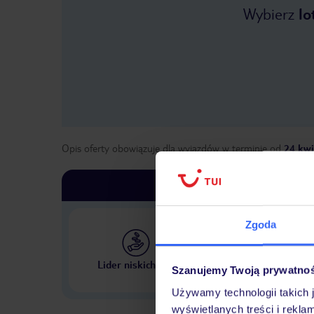
Wybierz
lo
Opis oferty obowiązuje dla wyjazdów w terminie
od
24 kwi
Zgoda
Największe biuro podr
Lider niskich cen
Szanujemy Twoją prywatno
w Polsce
Używamy technologii takich 
wyświetlanych treści i rekla