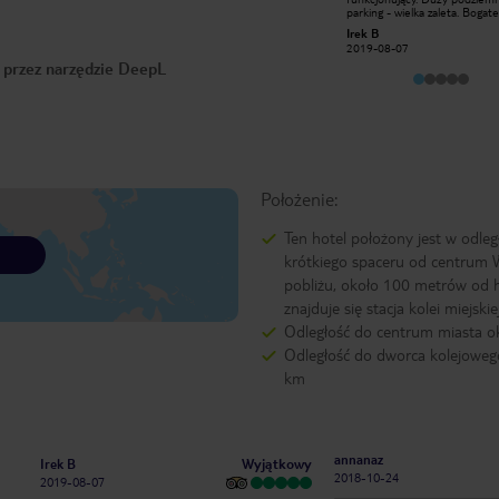
bardzo sprawnie ogarnęły kwestię.
parking - wielka zaleta. Bogate
Trafiłem do Austria Trend Hotel
śniadanie i bardzo bobra kawa
TomekKadziola
Irek B
Ananas. Miła i szybka obsługa, która
Lokalizacja niezła, do stacji me
2016-12-21
2019-08-07
zorganizowała poranną przekąskę z
około jednego kilometra, do
o przez narzędzie DeepL
kawą, czysty i spory pokój. Jeżeli
autobusu/tramwaju jeszcze bli
ktoś chciałby zatrzymać się tu, żeby
pozwiedzać Wiedeń to obok jest
stacja metra U4 (Pilgrimgase), która
prowadzi co centrum. Miło, czysto i
sprawnie, co w tych okolicznościach
jest bardzo ważne.
Położenie:
Ten hotel położony jest w odleg
krótkiego spaceru od centrum 
pobliżu, około 100 metrów od h
znajduje się stacja kolei miejskiej
Odległość do centrum miasta o
Odległość do dworca kolejowego
km
annanaz
Wyjątkowy
Irek B
2018-10-24
2019-08-07