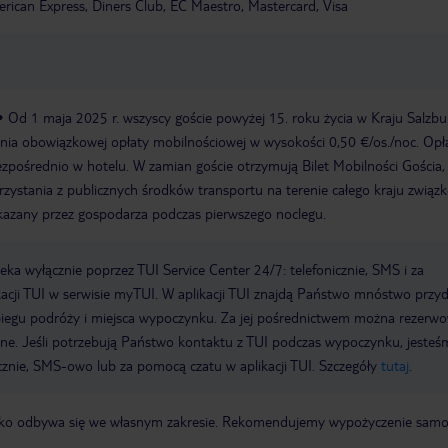
rican Express, Diners Club, EC Maestro, Mastercard, Visa
Od 1 maja 2025 r. wszyscy goście powyżej 15. roku życia w Kraju Salzb
nia obowiązkowej opłaty mobilnościowej w wysokości 0,50 €/os./noc. Opł
ezpośrednio w hotelu. W zamian goście otrzymują Bilet Mobilności Gościa,
zystania z publicznych środków transportu na terenie całego kraju zwią
zekazany przez gospodarza podczas pierwszego noclegu.
a wyłącznie poprzez TUI Service Center 24/7: telefonicznie, SMS i za
acji TUI w serwisie myTUI. W aplikacji TUI znajdą Państwo mnóstwo przy
biegu podróży i miejsca wypoczynku. Za jej pośrednictwem można rezerw
wne. Jeśli potrzebują Państwo kontaktu z TUI podczas wypoczynku, jeste
icznie, SMS-owo lub za pomocą czatu w aplikacji TUI. Szczegóły
tutaj
.
otnisko odbywa się we własnym zakresie. Rekomendujemy wypożyczenie sa