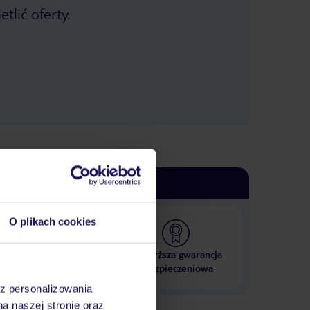
tlić oferty.
O plikach cookies
 000 hoteli w ponad 50
Najwyższa gwarancja
krajach
ubezpieczeniowa
az personalizowania
na naszej stronie oraz