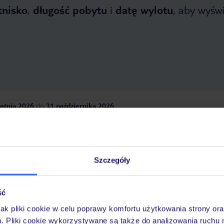
tnisko
,
długość pobytu
i
datę wylotu
, aby wyświe
etnia 2026
do
31 października 2026
Dlaczego warto wybrać TUI?
Szczegóły
óży
Tylko u nas opieka na
10
30 lat w Polsce
ść
wakacjach 24/7
jak pliki cookie w celu poprawy komfortu użytkowania strony or
m. Pliki cookie wykorzystywane są także do analizowania ruchu 