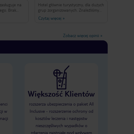
 zasługuje na
Hotel głównie turystyczny, dla dużych
 Brak
grup zorganizowanych. Znaleźliśmy
 w pokoju,
się tam podczas przymusowego
Czytaj więcej
»
o picia. Na
pobytu w Wiedniu, skierowani przez
mo. Obsługa
linie lotnicze. Ogólnie hotel
informowana,
poprawny, ale ilość gwiazdek raczej za
Zobacz więcej opinii
»
wet czy w
duża. Kolacja bardzo niesmaczna,
 service... na
podobnie jak piwo z baru. Obsługa
ożna zamówić
obojętna na Klienta, bez
oju
zaangażowania.
twierdząca ale
starczenia mi
a „za dużo
ługi”...za dużo
wolne jakieś
obie sama... z
ace żeby nie
Większość Klientów
nie panie z
dziły do
ienci
rozszerza ubezpieczenia o pakiet All
d 8 rano...
ji w
Inclusive - rozszerzenie ochrony od
nacji
kosztów leczenia i następstw
nieszczęśliwych wypadków o
zdarzenia zaistniałe pod wpływem