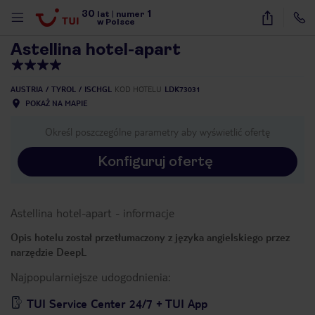
30
1
1
/
23
lat
|
numer
w Polsce
Astellina hotel-apart
AUSTRIA
TYROL
ISCHGL
KOD HOTELU
LDK73031
POKAŻ NA MAPIE
Określ poszczególne parametry aby wyświetlić ofertę
Konfiguruj ofertę
Astellina hotel-apart
-
informacje
Opis hotelu został przetłumaczony z języka angielskiego przez
narzędzie DeepL
Najpopularniejsze udogodnienia:
nute
TUI Service Center 24/7 + TUI App