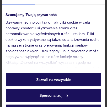
Pokoje
Szanujemy Twoją prywatność
Używamy technologii takich jak pliki cookie w celu
poprawy komfortu użytkowania strony oraz
Wyżywienie
personalizowania wyświetlanych treści i reklam. Pliki
cookie wykorzystywane są także do analizowania ruchu
na naszej stronie oraz oferowania funkcji mediów
Atrakcje
społecznościowych. Brak zgody lub jej wycofanie może
negatywnie wpłynąć na niektóre funkcje strony.
Klikając „Zezwól na wszystkie” wyrażasz zgodę na
Ważne informacje
umieszczenie wszystkich plików cookie. Możesz jednak
personalizować swój wybór wchodząc w zakładkę
„Szczegóły”
Zezwól na wszystkie
Szczegółowe informacje o plikach cookie znajdziesz
Często zadawane pytania
w
polityce plików cookies
oraz
polityce prywatności
.
Spersonalizuj
Jak zmienić uczestników/osobę zgłaszającą?
Czy w Hotelu będzie przedstawiciel TUI?