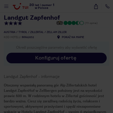
30
1
1
/
12
lat
|
numer
w Polsce
Landgut Zapfenhof
(73 opinie)
AUSTRIA
TYROL
ZILLERTAL
ZELL AM ZILLER
KOD HOTELU
INN62052
POKAŻ NA MAPIE
Określ poszczególne parametry aby wyświetlić ofertę
Konfiguruj ofertę
Landgut Zapfenhof
-
informacje
Otoczony wspaniałą panoramą gór Alp Zillertalskich hotel
Landgut ZapfenHof w Zellbergen położony jest na wysokości
prawie 600 m. W rodzinnym hotelu w Zillertal gościnność jest
bardzo ważna. Ciesz się zaraźliwą radością życia, relaksem i
sportowymi, aktywnymi przeżyciami i spędź niezapomniane
nute
wakacje w Hotelu Landgut ZapfenHof – swoim 4-gwiazdkowym