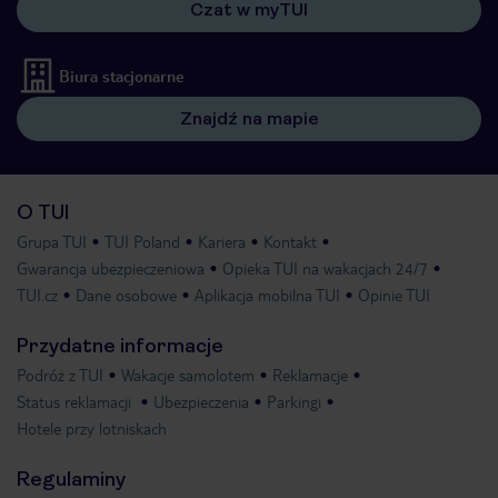
Czat w myTUI
Biura stacjonarne
Znajdź na mapie
O TUI
Grupa TUI
TUI Poland
Kariera
Kontakt
Gwarancja ubezpieczeniowa
Opieka TUI na wakacjach 24/7
TUI.cz
Dane osobowe
Aplikacja mobilna TUI
Opinie TUI
Przydatne informacje
Podróż z TUI
Wakacje samolotem
Reklamacje
Status reklamacji
Ubezpieczenia
Parkingi
Hotele przy lotniskach
Regulaminy