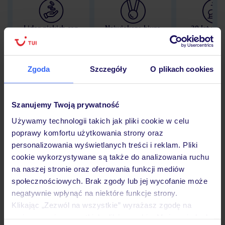
Lider niskich cen
Największe biuro
30 lat w P
podróży w Polsce
Zgoda
Szczegóły
O plikach cookies
Hotel
Szanujemy Twoją prywatność
Używamy technologii takich jak pliki cookie w celu
poprawy komfortu użytkowania strony oraz
Pokoje
personalizowania wyświetlanych treści i reklam. Pliki
cookie wykorzystywane są także do analizowania ruchu
na naszej stronie oraz oferowania funkcji mediów
Wyżywienie
społecznościowych. Brak zgody lub jej wycofanie może
negatywnie wpłynąć na niektóre funkcje strony.
Klikając „Zezwól na wszystkie” wyrażasz zgodę na
Atrakcje
umieszczenie wszystkich plików cookie. Możesz jednak