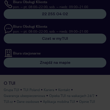
Biuro Obsługi Klienta
pon. – pt. 08:00–22:00, sob. – niedz. 09:00–21:00
22 255 04 02
Biuro Obsługi Klienta
pon. – pt. 08:00–22:00, sob. – niedz. 09:00–21:00
Czat w myTUI
Biura stacjonarne
Znajdź na mapie
O TUI
Grupa TUI
TUI Poland
Kariera
Kontakt
Gwarancja ubezpieczeniowa
Opieka TUI na wakacjach 24/7
TUI.cz
Dane osobowe
Aplikacja mobilna TUI
Opinie TUI