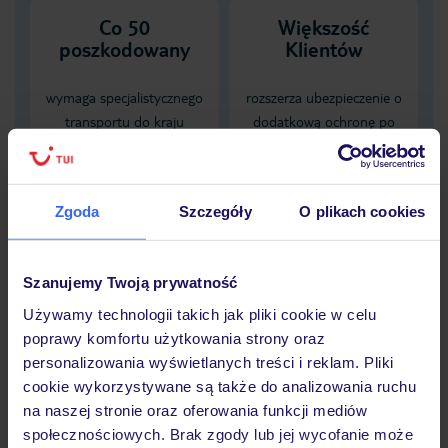
Co 50
Większość
poszkodowany
Klientów
wymaga specjalistycznego
rozszerza ubezpieczenie o
transportu do kraju
dodatkową ochronę po
zamieszkania, karta EKUZ
spożyciu alkoholu
nie zapewnia pokrycia tych
obejmującą NNW
kosztów
zaistniałych pod wpływem
Zgoda
Szczegóły
O plikach cookies
alkoholu
Dane Mondial Assistance
Szanujemy Twoją prywatność
Używamy technologii takich jak pliki cookie w celu
Sprawdź szczegóły
poprawy komfortu użytkowania strony oraz
wariantów ochrony »
personalizowania wyświetlanych treści i reklam. Pliki
cookie wykorzystywane są także do analizowania ruchu
na naszej stronie oraz oferowania funkcji mediów
społecznościowych. Brak zgody lub jej wycofanie może