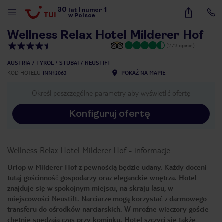
30
1
1
/
15
lat
|
numer
w Polsce
Wellness Relax Hotel Milderer Hof
(273 opinie)
AUSTRIA
TYROL
STUBAI
NEUSTIFT
KOD HOTELU
INN12063
POKAŻ NA MAPIE
Określ poszczególne parametry aby wyświetlić ofertę
Konfiguruj ofertę
Wellness Relax Hotel Milderer Hof
-
informacje
Urlop w Milderer Hof z pewnością będzie udany. Każdy doceni
tutaj gościnność gospodarzy oraz eleganckie wnętrza. Hotel
znajduje się w spokojnym miejscu, na skraju lasu, w
miejscowości Neustift. Narciarze mogą korzystać z darmowego
transferu do ośrodków narciarskich. W mroźne wieczory goście
nute
chętnie spędzają czas przy kominku. Hotel szczyci się także