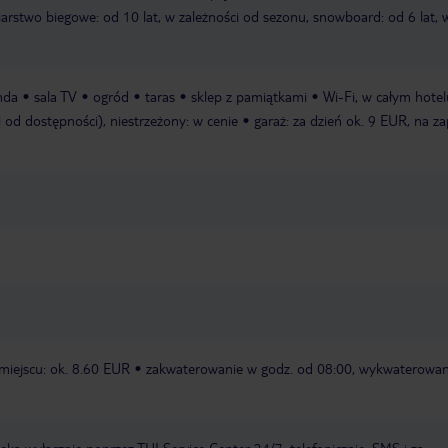
ciarstwo biegowe: od 10 lat, w zależności od sezonu, snowboard: od 6 lat, 
nda
sala TV
ogród
taras
sklep z pamiątkami
Wi-Fi, w całym hotel
i od dostępności), niestrzeżony: w cenie
garaż: za dzień ok. 9 EUR, na za
miejscu: ok. 8.60 EUR
zakwaterowanie w godz. od 08:00, wykwaterowan