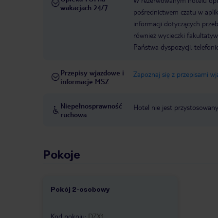
W rezerwowanym hotelu opiek
wakacjach 24/7
pośrednictwem czatu w aplik
informacji dotyczących prze
również wycieczki fakultaty
Państwa dyspozycji: telefon
Przepisy wjazdowe i
Zapoznaj się z przepisami w
informacje MSZ
Niepełnosprawność
Hotel nie jest przystosowan
ruchowa
Pokoje
Pokój 2-osobowy
1 /
2
Kod pokoju
:
DZX1