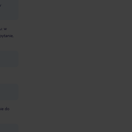
w
u: w
pytanie,
ie do