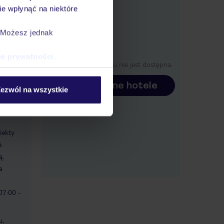
e wpłynąć na niektóre
. Możesz jednak
y
ce prywatności
.
Oferta dla tego hotelu nie jest dostępna.
Sprawdź inne hotele
ezwól na wszystkie
iekty
:
ą,
a
 07:00 -
u,