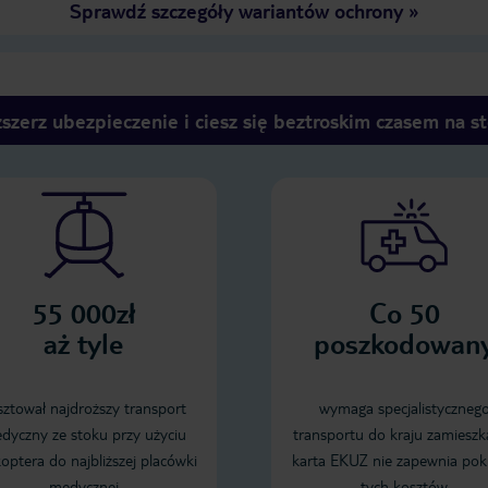
Sprawdź szczegóły wariantów ochrony
»
szerz ubezpieczenie i ciesz się beztroskim czasem na s
55 000zł
Co 50
aż tyle
poszkodowan
sztował najdroższy transport
wymaga specjalistyczneg
dyczny ze stoku przy użyciu
transportu do kraju zamieszk
koptera do najbliższej placówki
karta EKUZ nie zapewnia pok
medycznej
tych kosztów