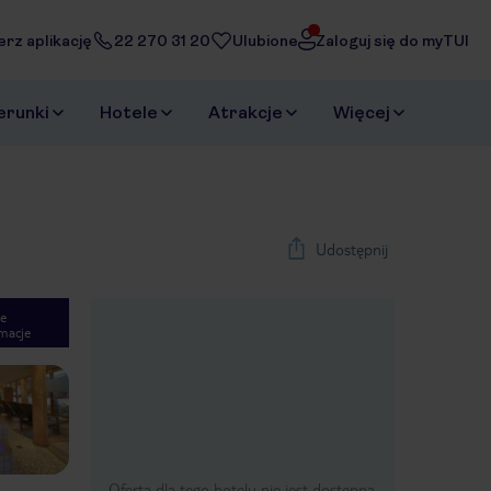
erz aplikację
22 270 31 20
Ulubione
Zaloguj się do myTUI
erunki
Hotele
Atrakcje
Więcej
Udostępnij
e
macje
1
/
9
Next slide
Oferta dla tego hotelu nie jest dostępna.