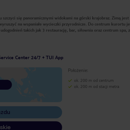
 szczyci się panoramicznymi widokami na górski krajobraz. Zimą jest
wyruszyć na wspaniałe wycieczki przyrodnicze. Do centrum kurortu je
dogodnień takich jak 3 restaurację, bar, siłownia oraz centrum spa, 
ervice Center 24/7 + TUI App
Położenie:
ok. 200 m od centrum
ok. 200 m od stacji metra
azdu
skie