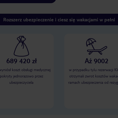
Rozszerz ubezpieczenie i ciesz się wakacjami w pełni
689 420 zł
Aż 9002
 wyniósł koszt obsługi medycznej
w przypadku tylu rezerwacji Kl
pokryty jednorazowo przez
otrzymali zwrot kosztów wakac
ubezpieczyciela
ramach ubezpieczenia od rezyg