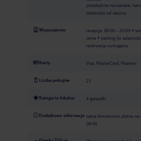
przedszkole narciarskie, nar
zależności od sezonu
Wyposażenie
recepcja: 08:00 - 20:00
wi
cenie
parking (w zależnośc
rezerwacja wymagana
Karty
Visa, MasterCard, Maestro
Liczba pokojów
25
Kategoria lokalna
4 gwiazdki
Dodatkowe informacje
taksa klimatyczna płatna na 
08:00
Opieka TUI na