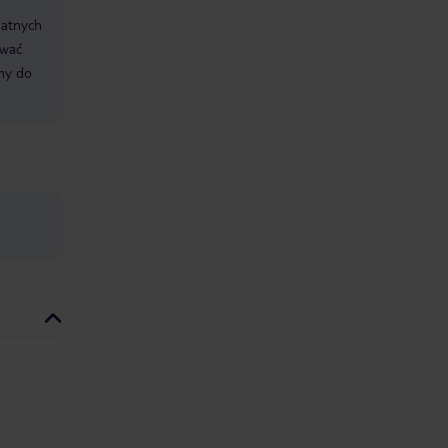
datnych
ować
śmy do