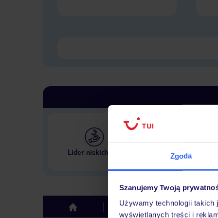
Największe biuro podr
Lider niskich cen
Zgoda
w Polsce
Szanujemy Twoją prywatno
Używamy technologii takich 
Hotel
Pokoje
top
wyświetlanych treści i rekla