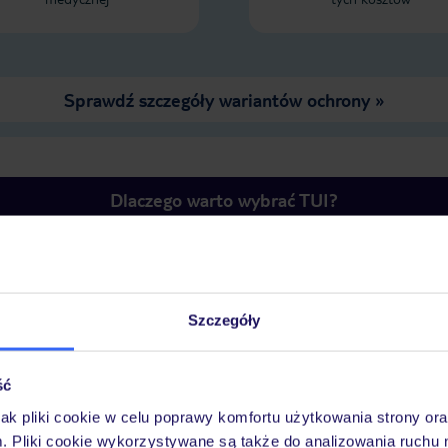
Sprawdź szczegóły wariantów ochrony »
Dlaczego warto wybrać TUI?
óży
Tylko u nas opieka na
10
30 lat w Polsce
Szczegóły
wakacjach 24/7
ść
jak pliki cookie w celu poprawy komfortu użytkowania strony or
Informacje
Ważn
Wyżywienie
Atrakcje
narciarskie
infor
m. Pliki cookie wykorzystywane są także do analizowania ruchu 