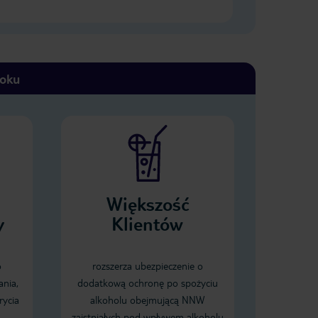
toku
Większość
y
Klientów
o
rozszerza ubezpieczenie o
ania,
dodatkową ochronę po spożyciu
rycia
alkoholu obejmującą NNW
zaistniałych pod wpływem alkoholu