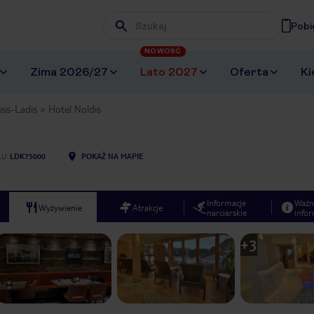
Pobi
Wpisz frazę, której szukasz
NOWOŚĆ
Zima 2026/27
Lato 2027
Oferta
Ki
iss-Ladis
Hotel Noldis
LU
LDK75000
POKAŻ NA MAPIE
Informacje
Ważn
Wyżywienie
Atrakcje
narciarskie
infor
+
3