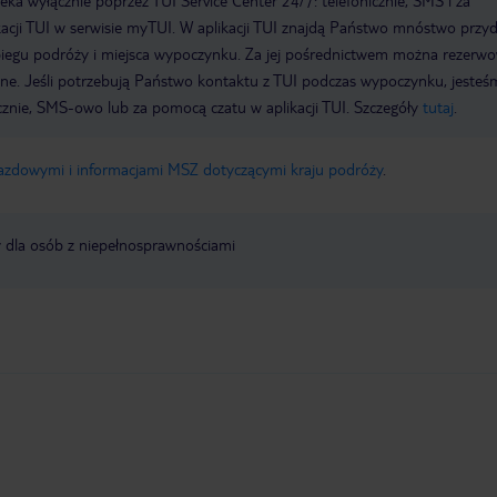
a wyłącznie poprzez TUI Service Center 24/7: telefonicznie, SMS i za
acji TUI w serwisie myTUI. W aplikacji TUI znajdą Państwo mnóstwo przy
biegu podróży i miejsca wypoczynku. Za jej pośrednictwem można rezerw
wne. Jeśli potrzebują Państwo kontaktu z TUI podczas wypoczynku, jeste
icznie, SMS-owo lub za pomocą czatu w aplikacji TUI. Szczegóły
tutaj
.
jazdowymi i informacjami MSZ dotyczącymi kraju podróży
.
y dla osób z niepełnosprawnościami