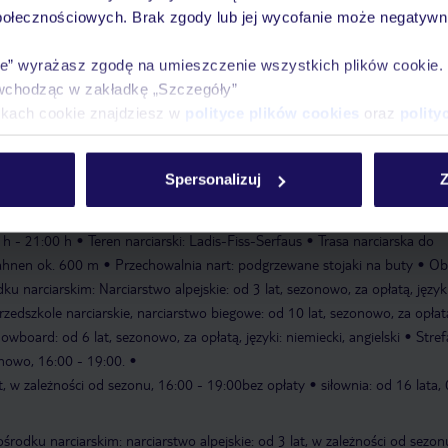
połecznościowych. Brak zgody lub jej wycofanie może negatywni
ie” wyrażasz zgodę na umieszczenie wszystkich plików cookie
wchodząc w zakładkę „Szczegóły”
zny, który należy opłacić bezpośrednio w recepcji hotelu. Wysokość opłat
ikach cookie znajdziesz w
polityce plików cookies
oraz
polity
ień.
Spersonalizuj
Z
lat do 20 lat
0 h - 21:00 h
Teren narciarski: Ladis-Fiss-Serfaus
Trasa narciarska do
ahnen ok. 600 m
Przechowalnia nart: podgrzewane stojaki na buty
Ob
u narciarskim: Narciarstwo alpejskie: od 3 lat, sezonowo, za opłatą, języki
 przedszkole narciarskie, narciarstwo biegowe: od 10 lat, sezonowo, za opłat
snowboard: od 6 lat, sezonowo, za opłatą, języki: niemiecki, angielski
Stref
onowo, 16:00 - 19:00.
at, w zależności od sezonu, 16:00 - 19:00bez opłaty
siłownia: od 16 lata,
środku narciarskim: narciarstwo alpejskie: od 3 lat, w zależności od sezon