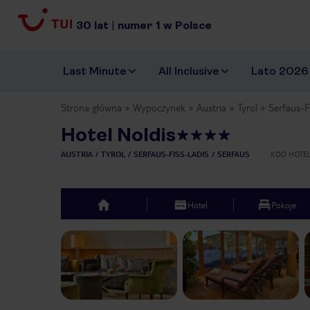
30
lat
|
numer
1
w Polsce
Last Minute
All Inclusive
Lato 2026
Strona główna
Wypoczynek
Austria
Tyrol
Serfaus-F
Hotel Noldis
AUSTRIA
TYROL
SERFAUS-FISS-LADIS
SERFAUS
KOD HOTE
Hotel
Pokoje
top
Previous slide