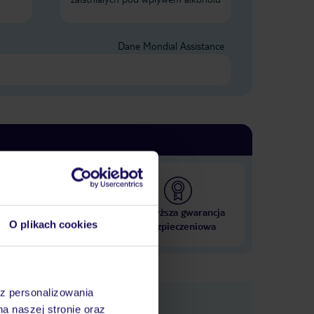
Dane Mondial Assistance
 000 hoteli w ponad 50
Najwyższa gwarancja
O plikach cookies
krajach
ubezpieczeniowa
az personalizowania
e
macje
na naszej stronie oraz