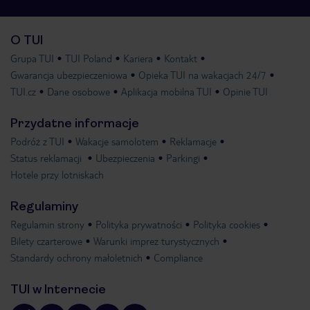
O TUI
Grupa TUI
TUI Poland
Kariera
Kontakt
Gwarancja ubezpieczeniowa
Opieka TUI na wakacjach 24/7
TUI.cz
Dane osobowe
Aplikacja mobilna TUI
Opinie TUI
Przydatne informacje
Podróż z TUI
Wakacje samolotem
Reklamacje
Status reklamacji
Ubezpieczenia
Parkingi
Hotele przy lotniskach
Regulaminy
Regulamin strony
Polityka prywatności
Polityka cookies
Bilety czarterowe
Warunki imprez turystycznych
Standardy ochrony małoletnich
Compliance
TUI w Internecie