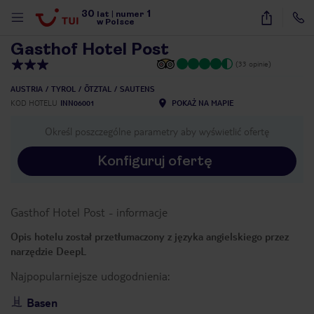
30
1
1
/
16
lat
|
numer
w Polsce
Gasthof Hotel Post
(33 opinie)
AUSTRIA
TYROL
ÖTZTAL
SAUTENS
KOD HOTELU
INN06001
POKAŻ NA MAPIE
Określ poszczególne parametry aby wyświetlić ofertę
Konfiguruj ofertę
Gasthof Hotel Post
-
informacje
Opis hotelu został przetłumaczony z języka angielskiego przez
narzędzie DeepL
Najpopularniejsze udogodnienia:
nute
Basen