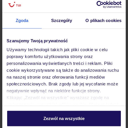
Hotel
Zgoda
Szczegóły
O plikach cookies
Pokoje
Szanujemy Twoją prywatność
Używamy technologii takich jak pliki cookie w celu
poprawy komfortu użytkowania strony oraz
Wyżywienie
personalizowania wyświetlanych treści i reklam. Pliki
cookie wykorzystywane są także do analizowania ruchu
na naszej stronie oraz oferowania funkcji mediów
Atrakcje
społecznościowych. Brak zgody lub jej wycofanie może
negatywnie wpłynąć na niektóre funkcje strony.
Klikając „Zezwól na wszystkie” wyrażasz zgodę na
Informacje narciarskie
umieszczenie wszystkich plików cookie. Możesz jednak
personalizować swój wybór wchodząc w zakładkę
„Szczegóły”
Zezwól na wszystkie
Ważne informacje
Szczegółowe informacje o plikach cookie znajdziesz