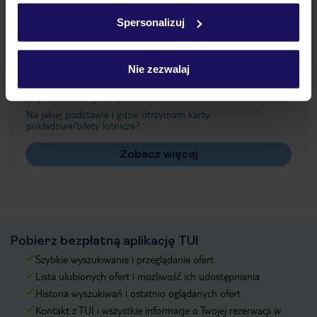
w
polityce plików cookies
oraz
polityce prywatności
.
Spersonalizuj
Często zadawane pytania
Nie zezwalaj
Jak zmienić uczestników/osobę zgłaszającą?
Czy w Hotelu będzie przedstawiciel TUI?
Na jakiej podstawie i gdzie otrzymam karty
pokładowe/bilety lotnicze?
Zobacz więcej
Pobierz bezpłatną aplikację TUI
Szybkie wyszukiwanie i przeglądanie ofert
Lista ulubionych ofert i możliwość ich udostępniania
Historia wyszukiwań i ostatnio oglądanych ofert
Kontakt z TUI i wszystkie informacje o Twojej rezerwacji w