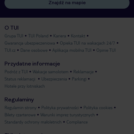
Znajdź na mapie
O TUI
Grupa TUI
TUI Poland
Kariera
Kontakt
Gwarancja ubezpieczeniowa
Opieka TUI na wakacjach 24/7
TUI.cz
Dane osobowe
Aplikacja mobilna TUI
Opinie TUI
Przydatne informacje
Podróż z TUI
Wakacje samolotem
Reklamacje
Status reklamacji
Ubezpieczenia
Parkingi
Hotele przy lotniskach
Regulaminy
Regulamin strony
Polityka prywatności
Polityka cookies
Bilety czarterowe
Warunki imprez turystycznych
Standardy ochrony małoletnich
Compliance