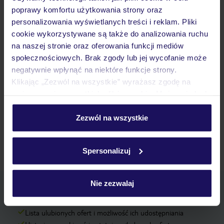
poprawy komfortu użytkowania strony oraz
Okolice Innsbrucku Narty
Alpbachtal Narty
personalizowania wyświetlanych treści i reklam. Pliki
cookie wykorzystywane są także do analizowania ruchu
Seefeld - Gschwandtkopf Narty
na naszej stronie oraz oferowania funkcji mediów
Zahmer Kaiser Narty
Hoch-Imst Narty
społecznościowych. Brak zgody lub jej wycofanie może
negatywnie wpłynąć na niektóre funkcje strony.
Olympiaregion Seefeld Narty
Klikając „Zezwól na wszystkie” wyrażasz zgodę na
St. Anton am Arlberg Narty
umieszczenie wszystkich plików cookie. Możesz jednak
personalizować swój wybór wchodząc w zakładkę
„Szczegóły”
Zezwól na wszystkie
Strona główna
Wypoczynek
Austria
Tyrol
Szczegółowe informacje o plikach cookie znajdziesz
Galtuer-Paznaun
Narty
w
polityce plików cookies
oraz
polityce prywatności
.
Spersonalizuj
Nie zezwalaj
Pobierz bezpłatną aplikację TUI
Szybkie wyszukiwanie i przeglądanie ofert
Lista ulubionych ofert i możliwość ich udostępniania