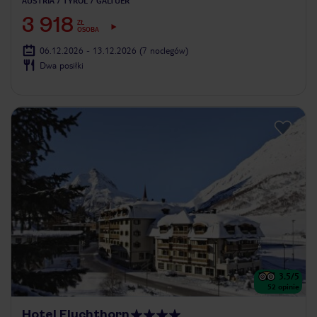
AUSTRIA
TYROL
GALTUER
3 918
ZŁ
OSOBA
06.12.2026 - 13.12.2026
(7 noclegów)
Dwa posiłki
3.5
/5
52
opinie
Hotel Fluchthorn