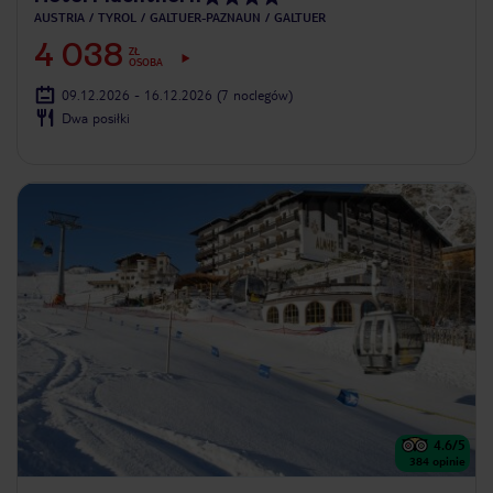
AUSTRIA
TYROL
GALTUER-PAZNAUN
GALTUER
4 038
ZŁ
OSOBA
09.12.2026 - 16.12.2026
(7 noclegów)
Dwa posiłki
4.6
/5
384
opinie