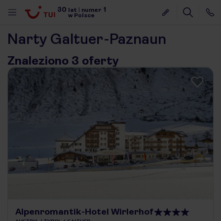
30
1
lat
|
numer
w Polsce
Narty Galtuer-Paznaun
Znaleziono 3 oferty
nute
Alpenromantik-Hotel Wirlerhof