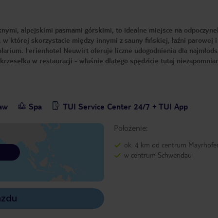
nymi, alpejskimi pasmami górskimi, to idealne miejsce na odpoczyne
 w której skorzystacie między innymi z sauny fińskiej, łaźni parowej 
olarium. Ferienhotel Neuwirt oferuje liczne udogodnienia dla najmłods
 krzesełka w restauracji - właśnie dlatego spędzicie tutaj niezapomnia
baw
Spa
TUI Service Center 24/7 + TUI App
Położenie:
ok. 4 km od centrum Mayrhofe
w centrum Schwendau
azdu