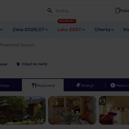
Pobi
Wpisz frazę, której szukasz
NOWOŚĆ
Zima 2026/27
Lato 2027
Oferta
Ki
Ferienhotel Neuwirt
68068
POKAŻ NA MAPIE
Pokoje
Wyżywienie
Atrakcje
Ważne i
+
3