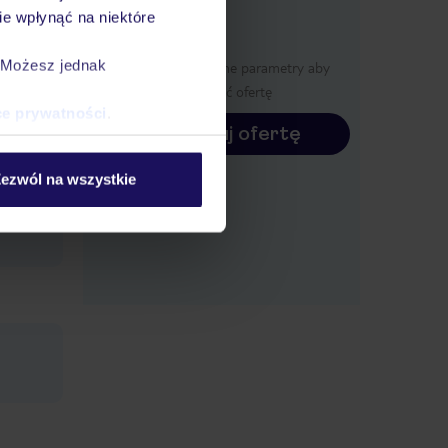
e wpłynąć na niektóre
y
. Możesz jednak
Określ poszczególne parametry aby
wyświetlić ofertę
ce prywatności
.
Konfiguruj ofertę
a dla
ezwól na wszystkie