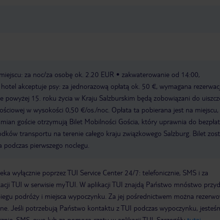
 miejscu: za noc/za osobę ok. 2.20 EUR
zakwaterowanie od 14:00,
hotel akceptuje psy: za jednorazową opłatą ok. 50 €, wymagana rezerwac
ie powyżej 15. roku życia w Kraju Salzburskim będą zobowiązani do uiszcz
ściowej w wysokości 0,50 €/os./noc. Opłata ta pobierana jest na miejscu,
mian goście otrzymują Bilet Mobilności Gościa, który uprawnia do bezpła
odków transportu na terenie całego kraju związkowego Salzburg. Bilet zos
a podczas pierwszego noclegu.
a wyłącznie poprzez TUI Service Center 24/7: telefonicznie, SMS i za
acji TUI w serwisie myTUI. W aplikacji TUI znajdą Państwo mnóstwo przy
biegu podróży i miejsca wypoczynku. Za jej pośrednictwem można rezerw
wne. Jeśli potrzebują Państwo kontaktu z TUI podczas wypoczynku, jeste
icznie, SMS-owo lub za pomocą czatu w aplikacji TUI. Szczegóły
tutaj
.