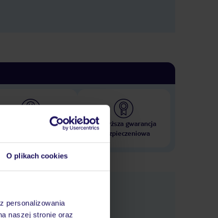
 000 hoteli w ponad 50
Najwyższa gwarancja
krajach
ubezpieczeniowa
O plikach cookies
nformacje
az personalizowania
na naszej stronie oraz