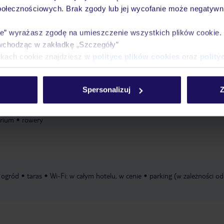
połecznościowych. Brak zgody lub jej wycofanie może negatywni
zny, który należy opłacić bezpośrednio w recepcji hotelu. Wysokość opłat
ie” wyrażasz zgodę na umieszczenie wszystkich plików cookie
ień.
wchodząc w zakładkę „Szczegóły”
ikach cookie znajdziesz w
polityce plików cookies
oraz
polity
tanie
wysokie krzesełka dla dzieci
pokój zabaw
plac zabaw
łóżeczk
wymagana rezerwacja
Spersonalizuj
Z
auna
kabina na podczerwień
łaźnia parowa
pokój
arium
rowery
ogród
taras
Wi-Fi: w całym hotelu, w cenie
parking (w zależności od