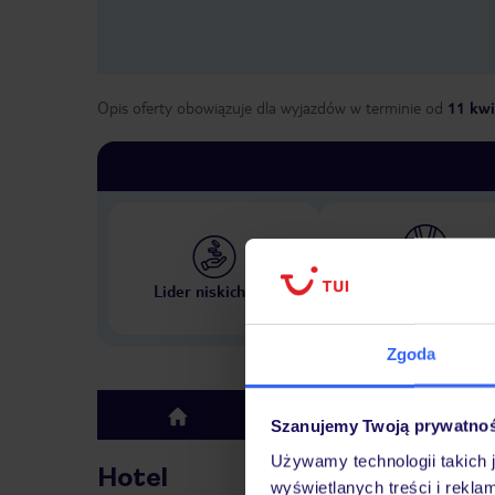
Opis oferty obowiązuje dla wyjazdów w terminie
od
11 kwi
Największe biuro podr
Lider niskich cen
w Polsce
Zgoda
Hotel
top
Szanujemy Twoją prywatno
Używamy technologii takich 
Hotel
wyświetlanych treści i rekla