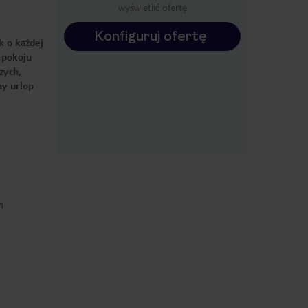
wyświetlić ofertę
Konfiguruj ofertę
k o każdej
i pokoju
zych,
ny urlop
n