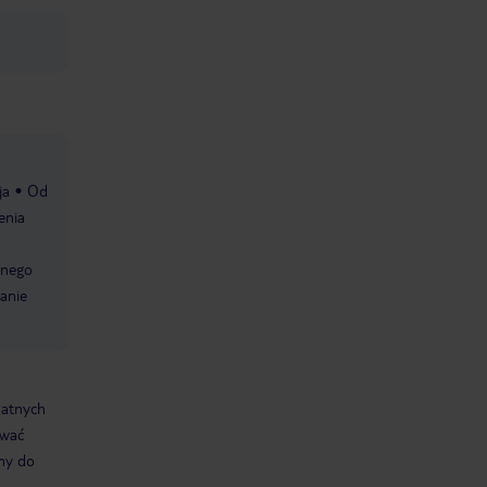
ja
Od
enia
tnego
tanie
datnych
ować
śmy do