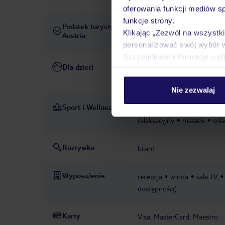
oferowania funkcji mediów s
funkcje strony.
Podatek turystyczny
Obowiązuje podatek turystyc
Klikając „Zezwól na wszystk
Austria
wynosi od 2 do 4 EUR/os/dz
personalizować swój wybór 
Szczegółowe informacje o pl
Dla dzieci
elektroniczna niania: na zapy
dzieci/niemowląt: w cenie, 
Nie zezwalaj
Sport i Wellness
sauna fińska
bios
PŁATNE
relaksacyjny
masaże
sol
Rozrywka
bilard
Wyposażenie
recepcja
winda
sala TV
dostępności)
Karty
Visa, MasterCard, Maestro