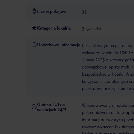
Liczba pokojów
39
Kategoria lokalna
3 gwiazdki
Dodatkowe informacje
taksa klimatyczna płatna na
wykwaterowanie do 10:00
1 maja 2025 r. wszyscy gośc
obowiązkowej opłaty mobilno
bezpośrednio w hotelu. W za
korzystania z publicznych śr
przekazany przez gospodarz
Opieka TUI na
W rezerwowanym hotelu opiek
wakacjach 24/7
pośrednictwem czatu w aplik
informacji dotyczących prze
również wycieczki fakultaty
Państwa dyspozycji: telefon