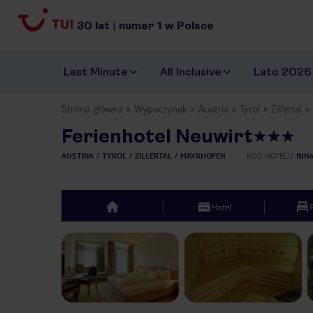
30
lat
|
numer
1
w Polsce
Last Minute
All Inclusive
Lato 2026
Strona główna
Wypoczynek
Austria
Tyrol
Zillertal
Ferienhotel Neuwirt
AUSTRIA
TYROL
ZILLERTAL
MAYRHOFEN
KOD HOTELU
INN
Hotel
top
Previous slide