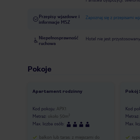
Przepisy wjazdowe i
Zapoznaj się z przepisami w
informacje MSZ
Niepełnosprawność
Hotel nie jest przystosowan
ruchowa
Pokoje
Apartament rodzinny
Pokój
1 /
5
1 /
Kod pokoju
:
APX1
Kod po
2
Metraż
:
około
50
m
Metraż
Max. liczba osób
:
Max. li
balkon lub taras: z miejscami do
sypi