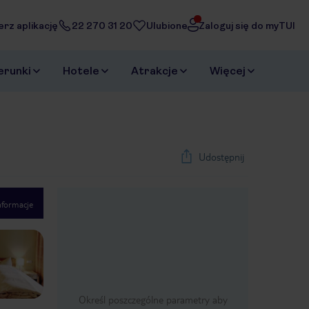
erz aplikację
22 270 31 20
Ulubione
Zaloguj się do myTUI
erunki
Hotele
Atrakcje
Więcej
Udostępnij
nformacje
1
/
9
Next slide
Określ poszczególne parametry aby