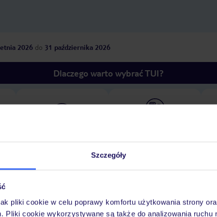
etnia 2026
do
31 października 2026
Dlaczego warto wybrać TUI?
óży
Tylko u nas opieka na
10
30 lat w Polsce
wakacjach 24/7
Szczegóły
Pokoje
Wyżywienie
Atrakcje
Ważne i
ść
jak pliki cookie w celu poprawy komfortu użytkowania strony or
m. Pliki cookie wykorzystywane są także do analizowania ruchu 