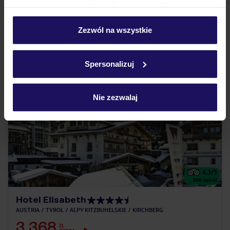
umieszczenie wszystkich plików cookie. Możesz jednak
personalizować swój wybór wchodząc w zakładkę
darmowe Wi-Fi w całym hotelu
„Szczegóły”
Zezwól na wszystkie
Szczegółowe informacje o plikach cookie znajdziesz
w
polityce plików cookies
oraz
polityce prywatności
.
Spersonalizuj
Nie zezwalaj
4.3
/5
306
opinii
Hotel Elisabeth
AUSTRIA
TYROL
ALPY KITZBUHELSKIE
KIRCHBERG
3 368
ZŁ