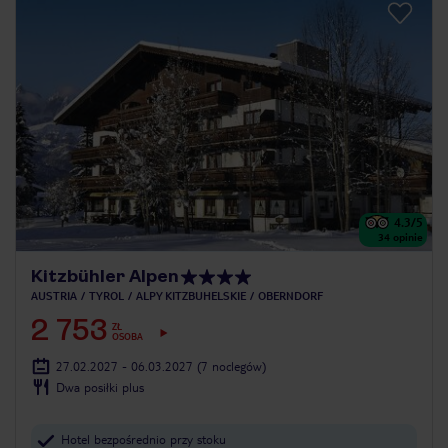
4.3
/5
34
opinie
Kitzbühler Alpen
AUSTRIA
TYROL
ALPY KITZBUHELSKIE
OBERNDORF
2 753
ZŁ
OSOBA
27.02.2027 - 06.03.2027
(7 noclegów)
Dwa posiłki plus
Hotel bezpośrednio przy stoku