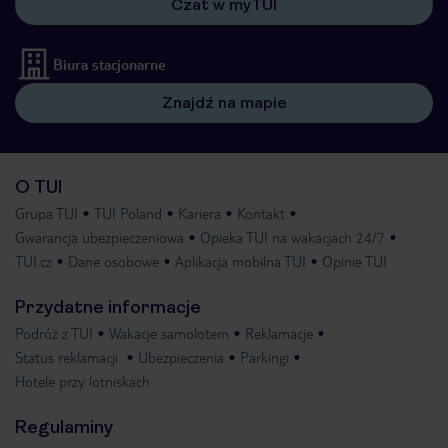
Czat w myTUI
Biura stacjonarne
Znajdź na mapie
O TUI
Grupa TUI
TUI Poland
Kariera
Kontakt
Gwarancja ubezpieczeniowa
Opieka TUI na wakacjach 24/7
TUI.cz
Dane osobowe
Aplikacja mobilna TUI
Opinie TUI
Przydatne informacje
Podróż z TUI
Wakacje samolotem
Reklamacje
Status reklamacji
Ubezpieczenia
Parkingi
Hotele przy lotniskach
Regulaminy