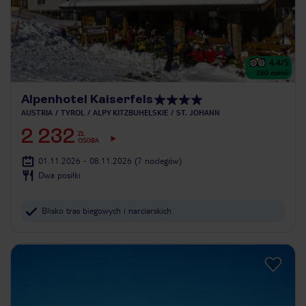
4.4
/5
260
opinii
Alpenhotel Kaiserfels
AUSTRIA
TYROL
ALPY KITZBUHELSKIE
ST. JOHANN
2 232
ZŁ
OSOBA
01.11.2026 - 08.11.2026
(7 noclegów)
Dwa posiłki
Blisko tras biegowych i narciarskich