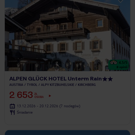
4.5
/5
8
opinii
ALPEN GLÜCK HOTEL Unterm Rain
AUSTRIA
TYROL
ALPY KITZBUHELSKIE
KIRCHBERG
2 653
ZŁ
OSOBA
13.12.2026 - 20.12.2026
(7 noclegów)
Śniadanie