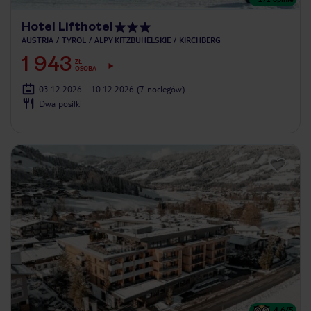
Hotel Lifthotel
AUSTRIA
TYROL
ALPY KITZBUHELSKIE
KIRCHBERG
1 943
ZŁ
OSOBA
03.12.2026 - 10.12.2026
(7 noclegów)
Dwa posiłki
4.6
/5