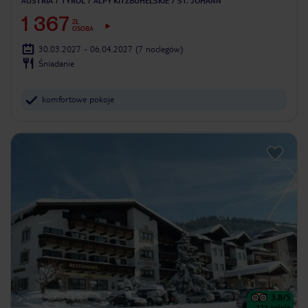
AUSTRIA
TYROL
ALPY KITZBUHELSKIE
ST. JOHANN
1 367
ZŁ
OSOBA
30.03.2027 - 06.04.2027
(7 noclegów)
Śniadanie
komfortowe pokoje
3.8
/5
272
opinie