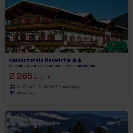
4.2
/5
46
opinii
Kaiserhotels Neuwirt
AUSTRIA
TYROL
ALPY KITZBUHELSKIE
OBERNDORF
2 265
ZŁ
OSOBA
14.03.2027 - 21.03.2027
(7 noclegów)
All Inclusive