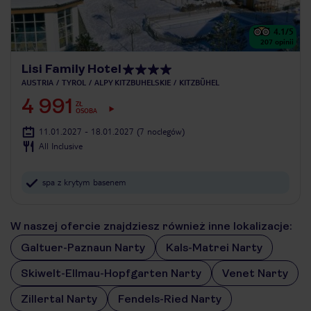
4.1
/5
207
opinii
Lisi Family Hotel
AUSTRIA
TYROL
ALPY KITZBUHELSKIE
KITZBÜHEL
4 991
ZŁ
OSOBA
11.01.2027 - 18.01.2027
(7 noclegów)
All Inclusive
spa z krytym basenem
W naszej ofercie znajdziesz również inne lokalizacje:
Galtuer-Paznaun Narty
Kals-Matrei Narty
Skiwelt-Ellmau-Hopfgarten Narty
Venet Narty
Zillertal Narty
Fendels-Ried Narty