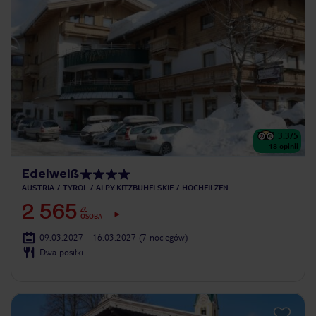
3.3
/5
18
opinii
Edelweiß
AUSTRIA
TYROL
ALPY KITZBUHELSKIE
HOCHFILZEN
2 565
ZŁ
OSOBA
09.03.2027 - 16.03.2027
(7 noclegów)
Dwa posiłki