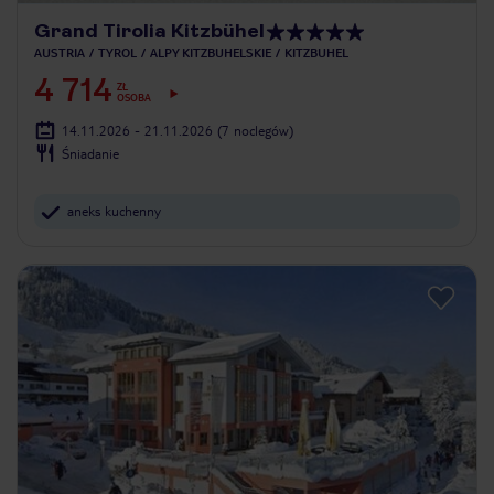
Grand Tirolia Kitzbühel
AUSTRIA
TYROL
ALPY KITZBUHELSKIE
KITZBUHEL
4 714
ZŁ
OSOBA
14.11.2026 - 21.11.2026
(7 noclegów)
Śniadanie
aneks kuchenny