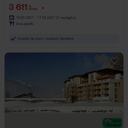
3 611
ZŁ
OSOBA
10.03.2027 - 17.03.2027
(7 noclegów)
Dwa posiłki
muzyka na żywo i wieczory taneczne
4.2
/5
293
opinie