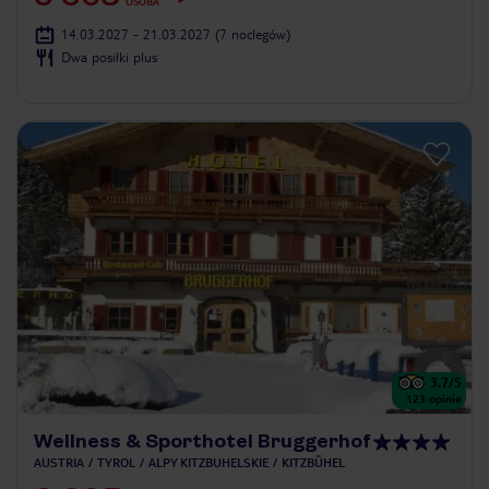
OSOBA
14.03.2027 - 21.03.2027
(7 noclegów)
Dwa posiłki plus
3.7
/5
123
opinie
Wellness & Sporthotel Bruggerhof
AUSTRIA
TYROL
ALPY KITZBUHELSKIE
KITZBÜHEL