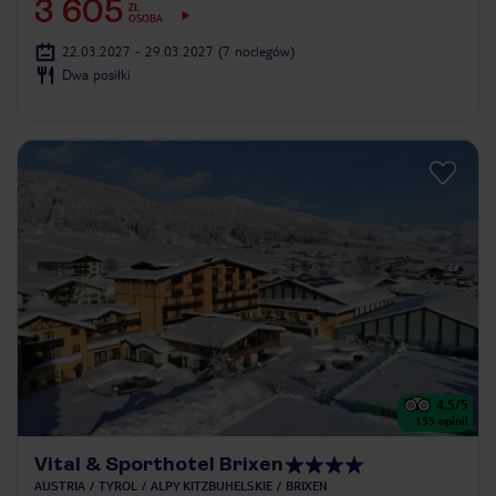
3 605
ZŁ
OSOBA
22.03.2027 - 29.03.2027
(7 noclegów)
Dwa posiłki
4.5
/5
155
opinii
Vital & Sporthotel Brixen
AUSTRIA
TYROL
ALPY KITZBUHELSKIE
BRIXEN