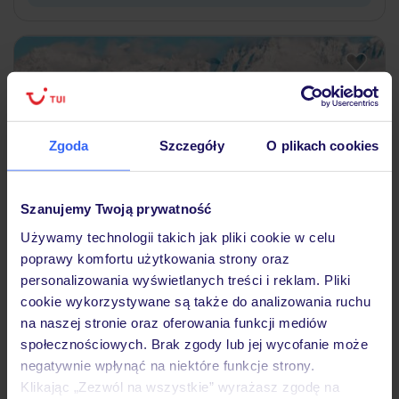
Zgoda
Szczegóły
O plikach cookies
Szanujemy Twoją prywatność
Używamy technologii takich jak pliki cookie w celu
4.5
/5
poprawy komfortu użytkowania strony oraz
6
opinii
personalizowania wyświetlanych treści i reklam. Pliki
HENRI Hotel Kitzbühel
cookie wykorzystywane są także do analizowania ruchu
AUSTRIA
TYROL
ALPY KITZBUHELSKIE
KITZBÜHEL
na naszej stronie oraz oferowania funkcji mediów
2 920
społecznościowych. Brak zgody lub jej wycofanie może
ZŁ
OSOBA
negatywnie wpłynąć na niektóre funkcje strony.
08.11.2026 - 15.11.2026
(7 noclegów)
Klikając „Zezwól na wszystkie” wyrażasz zgodę na
Śniadanie