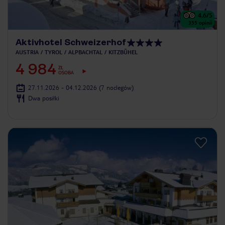
4.6
/5
355
opinii
Aktivhotel Schweizerhof
AUSTRIA
TYROL
ALPBACHTAL
KITZBÜHEL
4 984
ZŁ
OSOBA
27.11.2026 - 04.12.2026
(7 noclegów)
Dwa posiłki