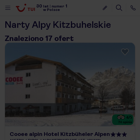
30
1
lat
|
numer
w Polsce
Narty Alpy Kitzbuhelskie
Znaleziono 17 ofert
4
/5
74
opinie
nute
Cooee alpin Hotel Kitzbüheler Alpen