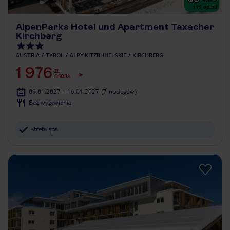
115
opinii
AlpenParks Hotel und Apartment Taxacher
Kirchberg
AUSTRIA
TYROL
ALPY KITZBUHELSKIE
KIRCHBERG
1 976
ZŁ
OSOBA
09.01.2027 - 16.01.2027
(7 noclegów)
Bez wyżywienia
strefa spa