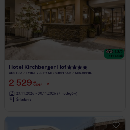
4.2
/5
111
opinii
Hotel Kirchberger Hof
AUSTRIA
TYROL
ALPY KITZBUHELSKIE
KIRCHBERG
2 529
ZŁ
OSOBA
23.11.2026 - 30.11.2026
(7 noclegów)
Śniadanie