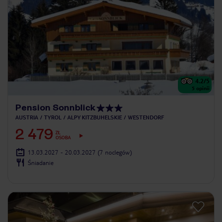
4.2
/5
5
opinii
Pension Sonnblick
AUSTRIA
TYROL
ALPY KITZBUHELSKIE
WESTENDORF
2 479
ZŁ
OSOBA
13.03.2027 - 20.03.2027
(7 noclegów)
Śniadanie