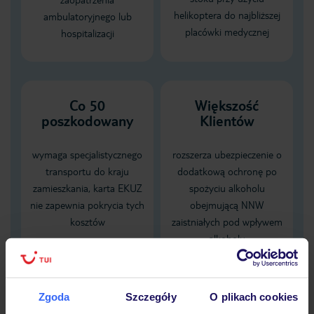
helikoptera do najbliższej
ambulatoryjnego lub
placówki medycznej
hospitalizacji
Co 50
Większość
poszkodowany
Klientów
wymaga specjalistycznego
rozszerza ubezpieczenie o
transportu do kraju
dodatkową ochronę po
zamieszkania, karta EKUZ
spożyciu alkoholu
nie zapewnia pokrycia tych
obejmującą NNW
kosztów
zaistniałych pod wpływem
alkoholu
Dane Mondial Assistance
Zgoda
Szczegóły
O plikach cookies
Sprawdź szczegóły