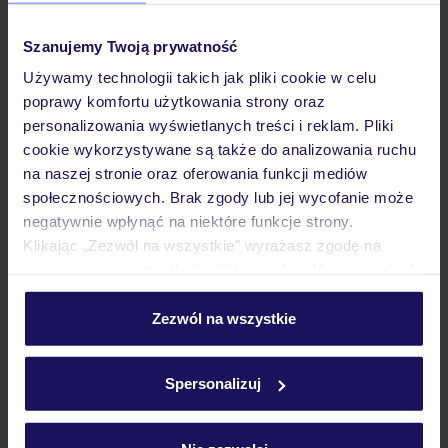
wariantów ochrony »
Szanujemy Twoją prywatność
Używamy technologii takich jak pliki cookie w celu
poprawy komfortu użytkowania strony oraz
personalizowania wyświetlanych treści i reklam. Pliki
Dlaczego warto wybrać TUI?
cookie wykorzystywane są także do analizowania ruchu
na naszej stronie oraz oferowania funkcji mediów
społecznościowych. Brak zgody lub jej wycofanie może
negatywnie wpłynąć na niektóre funkcje strony.
Klikając „Zezwól na wszystkie” wyrażasz zgodę na
Lider niskich cen
Największe biuro
30 lat w P
podróży w Polsce
umieszczenie wszystkich plików cookie. Możesz jednak
personalizować swój wybór wchodząc w zakładkę
„Szczegóły”
Zezwól na wszystkie
Szczegółowe informacje o plikach cookie znajdziesz
w
polityce plików cookies
oraz
polityce prywatności
.
Spersonalizuj
Hotel