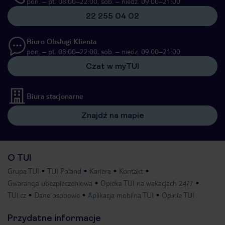
pon. – pt. 08:00–22:00, sob. – niedz. 09:00–21:00
22 255 04 02
Biuro Obsługi Klienta
pon. – pt. 08:00–22:00, sob. – niedz. 09:00–21:00
Czat w myTUI
Biura stacjonarne
Znajdź na mapie
O TUI
Grupa TUI
TUI Poland
Kariera
Kontakt
Gwarancja ubezpieczeniowa
Opieka TUI na wakacjach 24/7
TUI.cz
Dane osobowe
Aplikacja mobilna TUI
Opinie TUI
Przydatne informacje