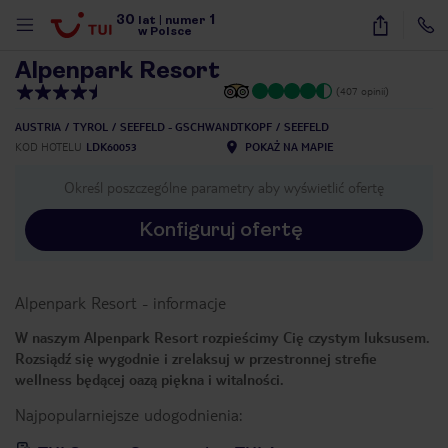
30
1
1
/
62
lat
|
numer
w Polsce
Alpenpark Resort
(407 opinii)
AUSTRIA
TYROL
SEEFELD - GSCHWANDTKOPF
SEEFELD
KOD HOTELU
LDK60053
POKAŻ NA MAPIE
Określ poszczególne parametry aby wyświetlić ofertę
Konfiguruj ofertę
Alpenpark Resort
-
informacje
W naszym Alpenpark Resort rozpieścimy Cię czystym luksusem.
Rozsiądź się wygodnie i zrelaksuj w przestronnej strefie
wellness będącej oazą piękna i witalności.
Najpopularniejsze udogodnienia:
nute