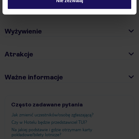
Nie zezwalaj
Pokoje
Wyżywienie
Atrakcje
Ważne informacje
Często zadawane pytania
Jak zmienić uczestników/osobę zgłaszającą?
Czy w Hotelu będzie przedstawiciel TUI?
Na jakiej podstawie i gdzie otrzymam karty
pokładowe/bilety lotnicze?