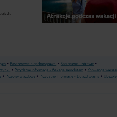
rajach,
nych
Pasażerowie niepełnosprawni
Szczepienia i zdrowie
czynku
Przydatne informacje - Wakacje samolotem
Konwencja warsza
e
Przepisy wjazdowe
Przydatne informacje - Dojazd własny
Ubezpie