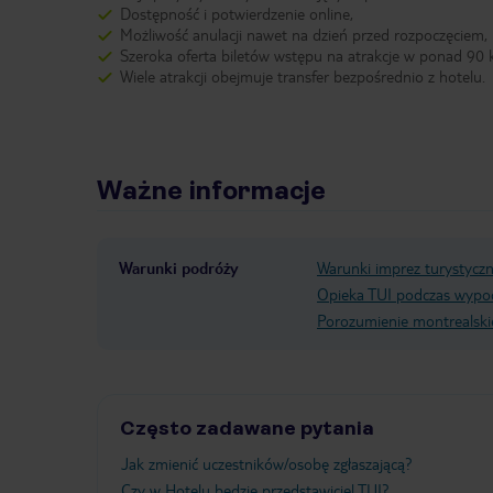
Dostępność i potwierdzenie online,
Możliwość anulacji nawet na dzień przed rozpoczęciem,
Szeroka oferta biletów wstępu na atrakcje w ponad 90 k
Wiele atrakcji obejmuje transfer bezpośrednio z hotelu.
Ważne informacje
Warunki podróży
Warunki imprez turystycz
Opieka TUI podczas wypo
Porozumienie montrealski
Często zadawane pytania
Jak zmienić uczestników/osobę zgłaszającą?
Czy w Hotelu będzie przedstawiciel TUI?