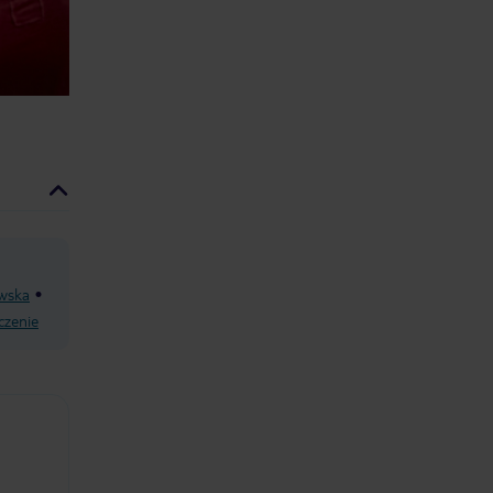
wska
czenie