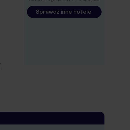
Sprawdź inne hotele
,
.