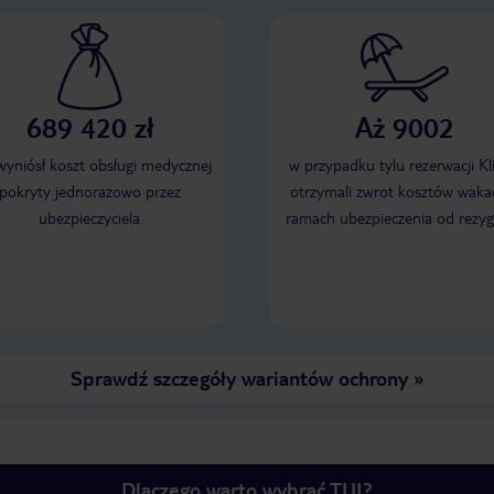
689 420 zł
Aż 9002
 wyniósł koszt obsługi medycznej
w przypadku tylu rezerwacji Kl
pokryty jednorazowo przez
otrzymali zwrot kosztów wakac
ubezpieczyciela
ramach ubezpieczenia od rezyg
Sprawdź szczegóły wariantów ochrony
»
Dlaczego warto wybrać TUI?