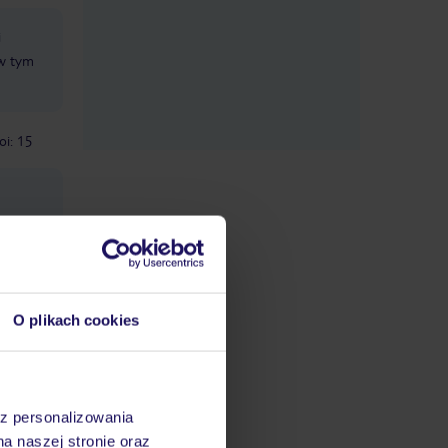
i
 w tym
oi: 15
O plikach cookies
datnych
ować
śmy do
az personalizowania
na naszej stronie oraz