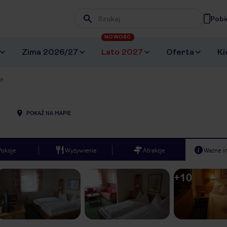
Pobi
Wpisz frazę, której szukasz
NOWOŚĆ
Zima 2026/27
Lato 2027
Oferta
Ki
se
2
POKAŻ NA MAPIE
Pokoje
Wyżywienie
Atrakcje
Ważne i
+
10