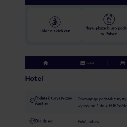
Największe biuro podr
Lider niskich cen
w Polsce
Hotel
top
Hotel
Podatek turystyczny
Obowiązuje podatek turystyc
Austria
wynosi od 2 do 4 EUR/os/dz
Dla dzieci
Pokój zabaw