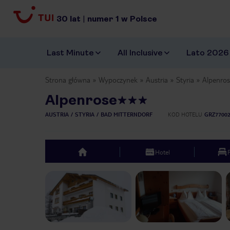
30
lat
|
numer
1
w Polsce
Last Minute
All Inclusive
Lato 2026
Strona główna
Wypoczynek
Austria
Styria
Alpenro
Alpenrose
AUSTRIA
STYRIA
BAD MITTERNDORF
KOD HOTELU
GRZ7700
Hotel
top
Previous slide