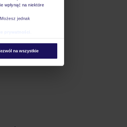
e wpłynąć na niektóre
. Możesz jednak
ce prywatności
.
ezwól na wszystkie