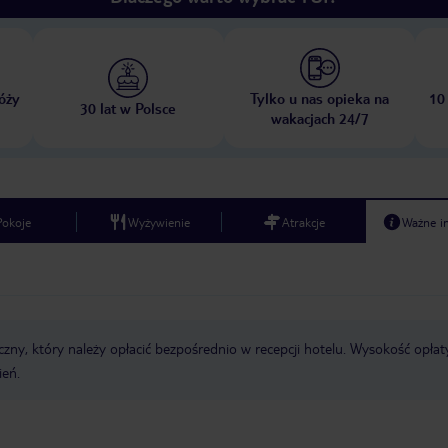
óży
Tylko u nas opieka na
10
30 lat w Polsce
wakacjach 24/7
Pokoje
Wyżywienie
Atrakcje
Ważne i
zny, który należy opłacić bezpośrednio w recepcji hotelu. Wysokość opłat
ień.