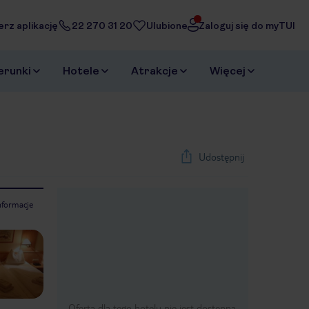
erz aplikację
22 270 31 20
Ulubione
Zaloguj się do myTUI
erunki
Hotele
Atrakcje
Więcej
Udostępnij
nformacje
1
/
16
Next slide
Oferta dla tego hotelu nie jest dostępna.