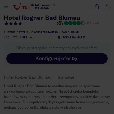
30
1
1
/
24
lat
|
numer
w Polsce
Hotel Rogner Bad Blumau
(891 opinii)
AUSTRIA
STYRIA
DACHSTEIN-TAUERN
BAD BLUMAU
KOD HOTELU
GRZ14001
POKAŻ NA MAPIE
Określ poszczególne parametry aby wyświetlić ofertę
Konfiguruj ofertę
Hotel Rogner Bad Blumau
-
informacje
Hotel Rogner Bad Blumau to idealne miejsce na spędzenie
wakacyjnego urlopu całą rodziną. Na gości czeka kompleks
basenów, w tym kryty, dla dzieci, zewnętrzny, a także dwa stawy
kąpielowe. Dla najmłodszych przygotowano liczne udogodnienia,
podczas gdy dorośli zrelaksują się w strefie spa.
nute