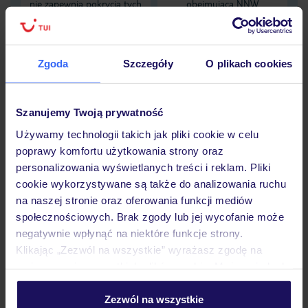
nie zapewnia pokrycia tych
obejmującą NNW
kosztów
zaistniałych pod wpływem
alkoholu
Zgoda
Szczegóły
O plikach cookies
Dane Mondial Assistance
Sprawdź szczegóły
Szanujemy Twoją prywatność
wariantów ochrony »
Używamy technologii takich jak pliki cookie w celu
poprawy komfortu użytkowania strony oraz
personalizowania wyświetlanych treści i reklam. Pliki
cookie wykorzystywane są także do analizowania ruchu
na naszej stronie oraz oferowania funkcji mediów
Dlaczego warto wybrać TUI?
społecznościowych. Brak zgody lub jej wycofanie może
negatywnie wpłynąć na niektóre funkcje strony.
Klikając „Zezwól na wszystkie” wyrażasz zgodę na
umieszczenie wszystkich plików cookie. Możesz jednak
personalizować swój wybór wchodząc w zakładkę
Lider niskich cen
Największe biuro
30 lat w P
podróży w Polsce
„Szczegóły”
Zezwól na wszystkie