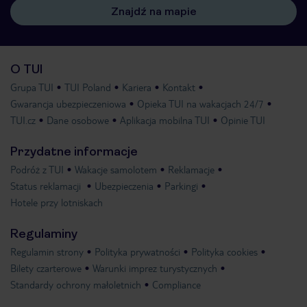
Znajdź na mapie
O TUI
Grupa TUI
TUI Poland
Kariera
Kontakt
Gwarancja ubezpieczeniowa
Opieka TUI na wakacjach 24/7
TUI.cz
Dane osobowe
Aplikacja mobilna TUI
Opinie TUI
Przydatne informacje
Podróż z TUI
Wakacje samolotem
Reklamacje
Status reklamacji
Ubezpieczenia
Parkingi
Hotele przy lotniskach
Regulaminy
Regulamin strony
Polityka prywatności
Polityka cookies
Bilety czarterowe
Warunki imprez turystycznych
Standardy ochrony małoletnich
Compliance