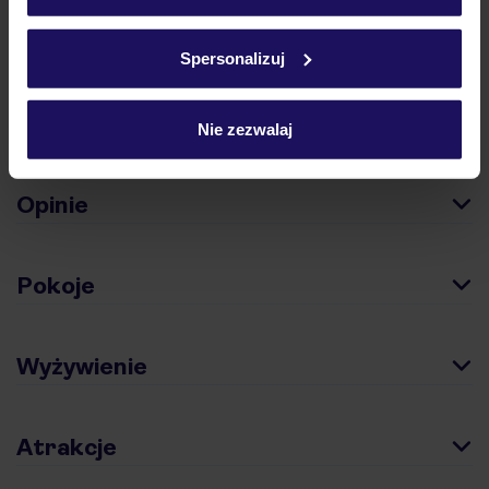
Szczegółowe informacje o plikach cookie znajdziesz
w
polityce plików cookies
oraz
polityce prywatności
.
Spersonalizuj
Hotel
Nie zezwalaj
Opinie
Pokoje
Wyżywienie
Atrakcje