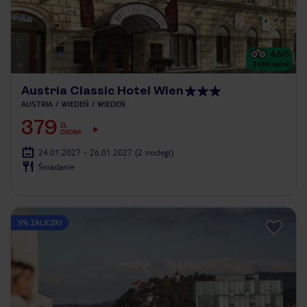
4.6
/5
2430
opinii
Austria Classic Hotel Wien
AUSTRIA
WIEDEŃ
WIEDEŃ
379
ZŁ
OSOBA
24.01.2027 - 26.01.2027
(2 noclegi)
Śniadanie
5% ZALICZKI