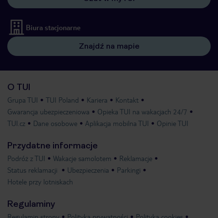
Biura stacjonarne
Znajdź na mapie
O TUI
Grupa TUI
TUI Poland
Kariera
Kontakt
Gwarancja ubezpieczeniowa
Opieka TUI na wakacjach 24/7
TUI.cz
Dane osobowe
Aplikacja mobilna TUI
Opinie TUI
Przydatne informacje
Podróż z TUI
Wakacje samolotem
Reklamacje
Status reklamacji
Ubezpieczenia
Parkingi
Hotele przy lotniskach
Regulaminy
Regulamin strony
Polityka prywatności
Polityka cookies