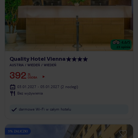
4.6
/5
23
opinie
Quality Hotel Vienna
AUSTRIA
WIEDEŃ
WIEDEŃ
392
ZŁ
OSOBA
03.01.2027 - 05.01.2027
(2 noclegi)
Bez wyżywienia
darmowe Wi-Fi w całym hotelu
5% ZALICZKI