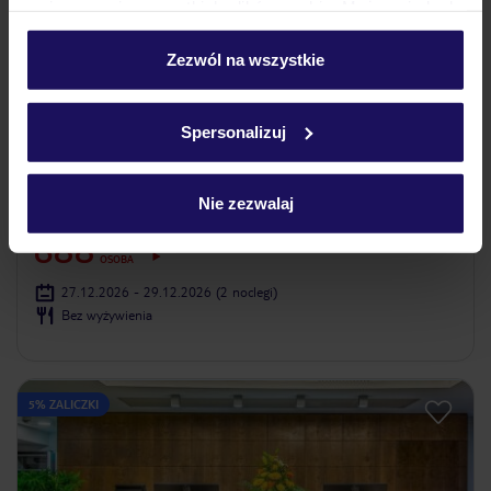
umieszczenie wszystkich plików cookie. Możesz jednak
personalizować swój wybór wchodząc w zakładkę
„Szczegóły”
Zezwól na wszystkie
Szczegółowe informacje o plikach cookie znajdziesz
w
polityce plików cookies
oraz
polityce prywatności
.
Spersonalizuj
3.5
/5
357
opinii
Hotel Admiral
Nie zezwalaj
AUSTRIA
WIEDEŃ
WIEDEŃ
388
ZŁ
OSOBA
27.12.2026 - 29.12.2026
(2 noclegi)
Bez wyżywienia
5% ZALICZKI