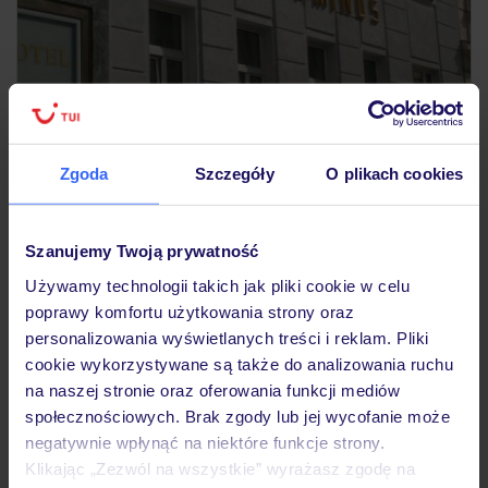
3.5
/5
205
opinii
Zgoda
Szczegóły
O plikach cookies
Hotel Terminus
AUSTRIA
WIEDEŃ
WIEDEŃ
388
ZŁ
OSOBA
Szanujemy Twoją prywatność
04.01.2027 - 06.01.2027
(2 noclegi)
Używamy technologii takich jak pliki cookie w celu
Bez wyżywienia
poprawy komfortu użytkowania strony oraz
personalizowania wyświetlanych treści i reklam. Pliki
cookie wykorzystywane są także do analizowania ruchu
5% ZALICZKI
na naszej stronie oraz oferowania funkcji mediów
społecznościowych. Brak zgody lub jej wycofanie może
negatywnie wpłynąć na niektóre funkcje strony.
Klikając „Zezwól na wszystkie” wyrażasz zgodę na