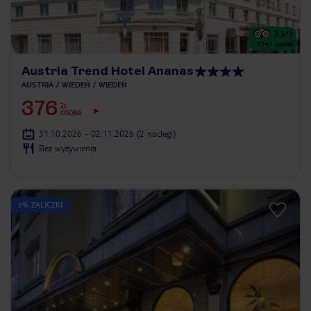
3.5
/5
2247
opinii
Austria Trend Hotel Ananas
AUSTRIA
WIEDEŃ
WIEDEŃ
376
ZŁ
OSOBA
31.10.2026 - 02.11.2026
(2 noclegi)
Bez wyżywienia
5% ZALICZKI