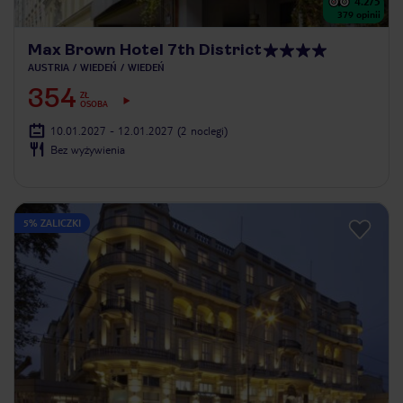
4.2
/5
379
opinii
Max Brown Hotel 7th District
AUSTRIA
WIEDEŃ
WIEDEŃ
354
ZŁ
OSOBA
10.01.2027 - 12.01.2027
(2 noclegi)
Bez wyżywienia
5% ZALICZKI