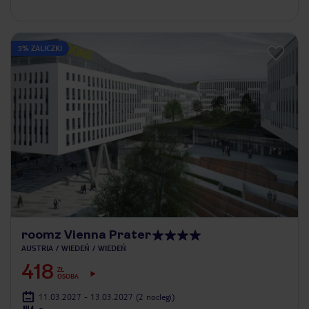
5% ZALICZKI
roomz Vienna Prater
AUSTRIA
WIEDEŃ
WIEDEŃ
418
ZŁ
OSOBA
11.03.2027 - 13.03.2027
(2 noclegi)