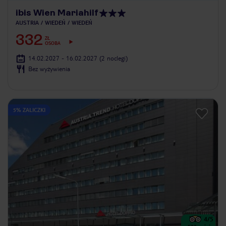
ibis Wien Mariahilf
AUSTRIA
WIEDEŃ
WIEDEŃ
332
ZŁ
OSOBA
14.02.2027 - 16.02.2027
(2 noclegi)
Bez wyżywienia
5% ZALICZKI
4
/5