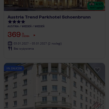
4.1
/5
1617
opinii
Austria Trend Parkhotel Schoenbrunn
AUSTRIA
WIEDEŃ
WIEDEŃ
369
ZŁ
OSOBA
03.01.2027 - 05.01.2027
(2 noclegi)
Bez wyżywienia
5% ZALICZKI