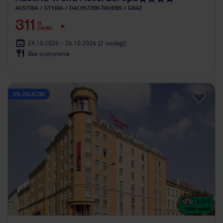
AUSTRIA
STYRIA
DACHSTEIN-TAUERN
GRAZ
311
ZŁ
OSOBA
24.10.2026 - 26.10.2026
(2 noclegi)
Bez wyżywienia
5% ZALICZKI
3.7
/5
1496
opinii