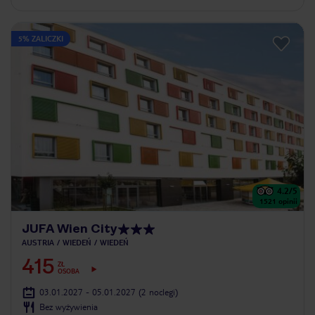
5% ZALICZKI
4.2
/5
1521
opinii
JUFA Wien City
AUSTRIA
WIEDEŃ
WIEDEŃ
415
ZŁ
OSOBA
03.01.2027 - 05.01.2027
(2 noclegi)
Bez wyżywienia