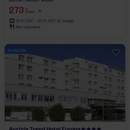
AUSTRIA
WIEDEŃ
WIEDEŃ
273
ZŁ
OSOBA
05.01.2027 - 07.01.2027
(2 noclegi)
Bez wyżywienia
5% ZALICZKI
Austria Trend Hotel Europa