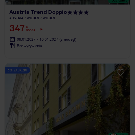
522
opinie
Austria Trend Doppio
AUSTRIA
WIEDEŃ
WIEDEŃ
347
ZŁ
OSOBA
08.01.2027 - 10.01.2027
(2 noclegi)
Bez wyżywienia
5% ZALICZKI