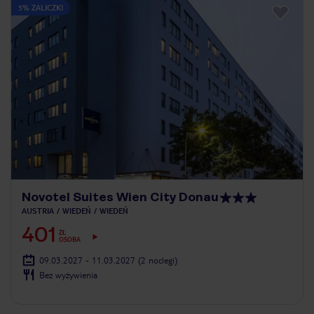
5% ZALICZKI
Novotel Suites Wien City Donau
AUSTRIA
WIEDEŃ
WIEDEŃ
401
ZŁ
OSOBA
09.03.2027 - 11.03.2027
(2 noclegi)
Bez wyżywienia