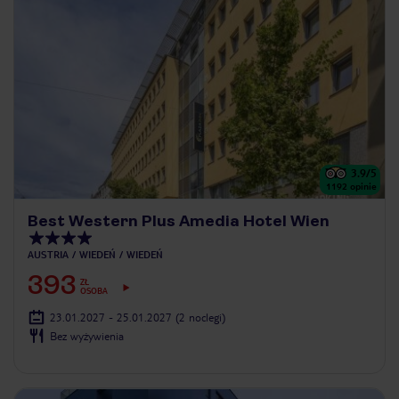
3.9
/5
1192
opinie
Best Western Plus Amedia Hotel Wien
AUSTRIA
WIEDEŃ
WIEDEŃ
393
ZŁ
OSOBA
23.01.2027 - 25.01.2027
(2 noclegi)
Bez wyżywienia