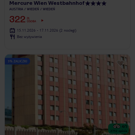
Mercure Wien Westbahnhof
AUSTRIA
WIEDEŃ
WIEDEŃ
322
ZŁ
OSOBA
15.11.2026 - 17.11.2026
(2 noclegi)
Bez wyżywienia
5% ZALICZKI
4
/5
2752
opinie