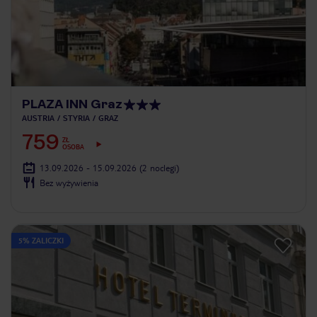
PLAZA INN Graz
AUSTRIA
STYRIA
GRAZ
759
ZŁ
OSOBA
13.09.2026 - 15.09.2026
(2 noclegi)
Bez wyżywienia
5% ZALICZKI