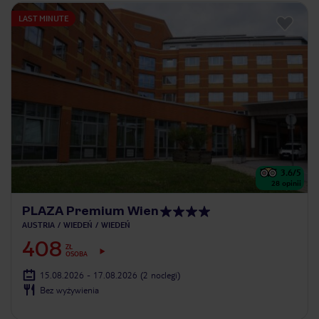
LAST MINUTE
3.6
/5
28
opinii
PLAZA Premium Wien
AUSTRIA
WIEDEŃ
WIEDEŃ
408
ZŁ
OSOBA
15.08.2026 - 17.08.2026
(2 noclegi)
Bez wyżywienia