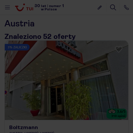
30
1
lat
|
numer
w Polsce
Austria
Znaleziono 52 oferty
5% ZALICZKI
3.6
/5
310
opinii
nute
Boltzmann