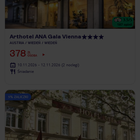
3.5
/5
187
opinii
Arthotel ANA Gala Vienna
AUSTRIA
WIEDEŃ
WIEDEŃ
378
ZŁ
OSOBA
10.11.2026 - 12.11.2026
(2 noclegi)
Śniadanie
5% ZALICZKI