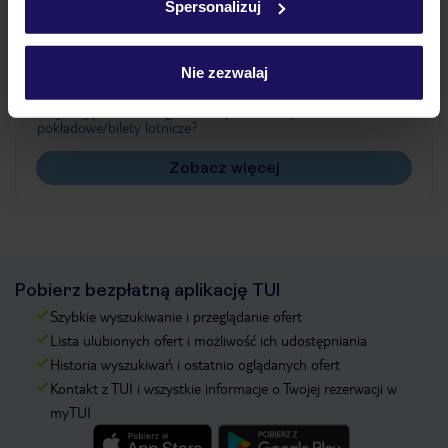
Spersonalizuj
Często zadawane pytania
Jak zmienić uczestników/osobę zgłaszającą?
Nie zezwalaj
Czy w Hotelu będzie przedstawiciel TUI?
Na jakiej podstawie i gdzie otrzymam karty
pokładowe/bilety lotnicze?
Zobacz więcej
Pobierz bezpłatną aplikację TUI
Szybkie wyszukiwanie i przeglądanie ofert
Lista ulubionych ofert i możliwość ich udostępniania
Historia wyszukiwań i ostatnio oglądanych ofert
Kontakt z TUI i wszystkie informacje o Twojej rezerwacji w
myTUI