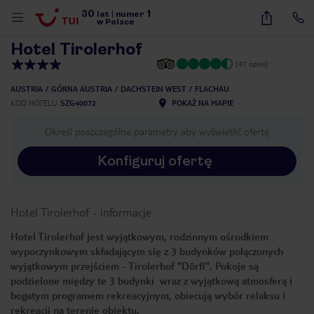
30
1
1
/
17
lat
|
numer
w Polsce
Hotel Tirolerhof
(47 opinii)
AUSTRIA
GÓRNA AUSTRIA
DACHSTEIN WEST
FLACHAU
KOD HOTELU
SZG40072
POKAŻ NA MAPIE
Określ poszczególne parametry aby wyświetlić ofertę
Konfiguruj ofertę
Hotel Tirolerhof
-
informacje
Hotel Tirolerhof jest wyjątkowym, rodzinnym ośrodkiem
wypoczynkowym składającym się z 3 budynków połączonych
wyjątkowym przejściem - Tirolerhof "Dörfl". Pokoje są
podzielone między te 3 budynki wraz z wyjątkową atmosferą i
bogatym programem rekreacyjnym, obiecują wybór relaksu i
nute
rekreacji na terenie obiektu.