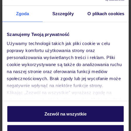
Zgoda
Szczegóły
O plikach cookies
Hotel
Szanujemy Twoją prywatność
Używamy technologii takich jak pliki cookie w celu
Pokoje
poprawy komfortu użytkowania strony oraz
personalizowania wyświetlanych treści i reklam. Pliki
cookie wykorzystywane są także do analizowania ruchu
Wyżywienie
na naszej stronie oraz oferowania funkcji mediów
społecznościowych. Brak zgody lub jej wycofanie może
negatywnie wpłynąć na niektóre funkcje strony.
Atrakcje
Klikając „Zezwól na wszystkie” wyrażasz zgodę na
umieszczenie wszystkich plików cookie. Możesz jednak
personalizować swój wybór wchodząc w zakładkę
Ważne informacje
„Szczegóły”
Zezwól na wszystkie
Szczegółowe informacje o plikach cookie znajdziesz
w
polityce plików cookies
oraz
polityce prywatności
.