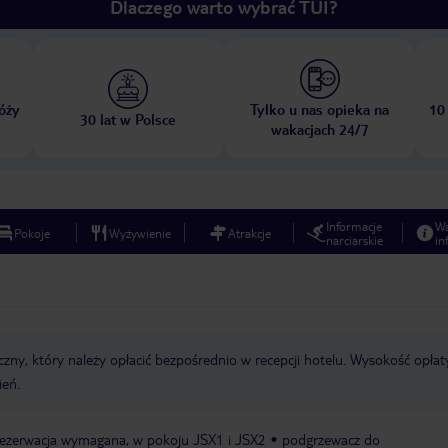
Dlaczego warto wybrać TUI?
óży
Tylko u nas opieka na
10
30 lat w Polsce
wakacjach 24/7
Informacje
W
Pokoje
Wyżywienie
Atrakcje
narciarskie
in
zny, który należy opłacić bezpośrednio w recepcji hotelu. Wysokość opłat
ień.
, rezerwacja wymagana, w pokoju JSX1 i JSX2
podgrzewacz do