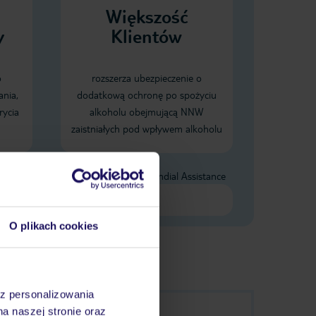
Większość
y
Klientów
o
rozszerza ubezpieczenie o
ania,
dodatkową ochronę po spożyciu
rycia
alkoholu obejmującą NNW
zaistniałych pod wpływem alkoholu
Dane Mondial Assistance
O plikach cookies
az personalizowania
na naszej stronie oraz