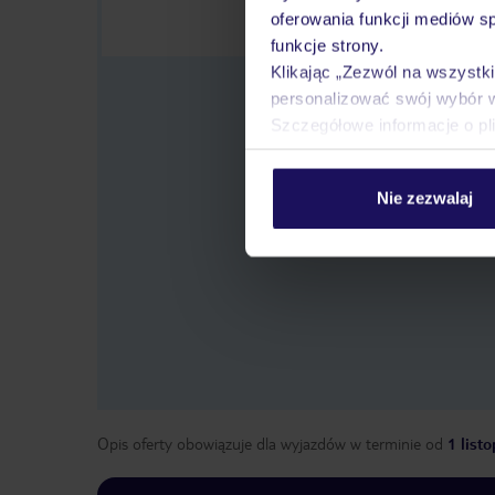
oferowania funkcji mediów s
funkcje strony.
Klikając „Zezwól na wszystk
personalizować swój wybór 
Szczegółowe informacje o pl
Nie zezwalaj
Wybier
Opis oferty obowiązuje dla wyjazdów w terminie
od
1 list