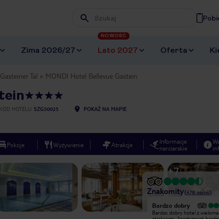
Pobi
Wpisz frazę, której szukasz
NOWOŚĆ
Zima 2026/27
Lato 2027
Oferta
Ki
Gasteiner Tal
MONDI Hotel Bellevue Gastein
tein
KOD HOTELU
SZG50025
POKAŻ NA MAPIE
Informacje
W
Pokoje
Wyżywienie
Atrakcje
narciarskie
in
+
7
Znakomity
(
478
opinii
)
Bardzo dobry
MINUSY 1) brak parkingu-po 9 godz
Bardzo dobry hotel z wieloma
jazdy na wieczor nie ma nikt ochoty
atrakcjami. Apartament bardz