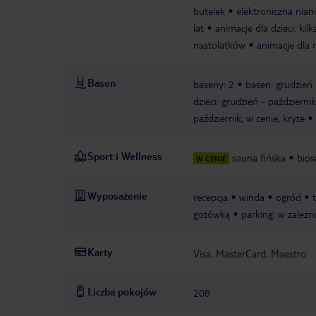
butelek
elektroniczna nian
lat
animacje dla dzieci: kil
nastolatków
animacje dla 
Basen
baseny: 2
basen: grudzień 
dzieci: grudzień - październi
październik, w cenie, kryte
Sport i Wellness
sauna fińska
bio
W CENIE
Wyposażenie
recepcja
winda
ogród
gotówką
parking: w zależn
Karty
Visa, MasterCard, Maestro
Liczba pokojów
208