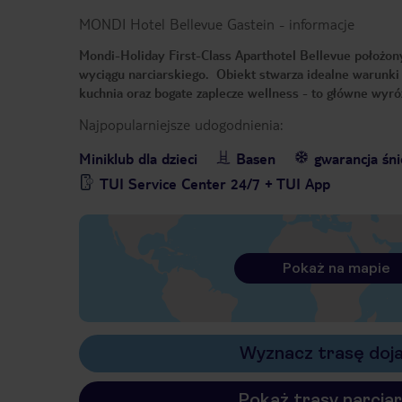
MONDI Hotel Bellevue Gastein
-
informacje
Mondi-Holiday First-Class Aparthotel Bellevue położon
wyciągu narciarskiego. Obiekt stwarza idealne warunk
kuchnia oraz bogate zaplecze wellness - to główne wyróż
Najpopularniejsze udogodnienia:
Miniklub dla dzieci
Basen
gwarancja śn
TUI Service Center 24/7 + TUI App
Pokaż na mapie
Wyznacz trasę doj
Pokaż trasy narciar