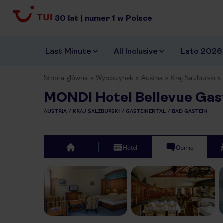
30
lat
|
numer
1
w Polsce
Last Minute
All Inclusive
Lato 2026
Strona główna
Wypoczynek
Austria
Kraj Salzburski
MONDI Hotel Bellevue Gas
AUSTRIA
KRAJ SALZBURSKI
GASTEINER TAL
BAD GASTEIN
Hotel
Opinie
top
Previous slide