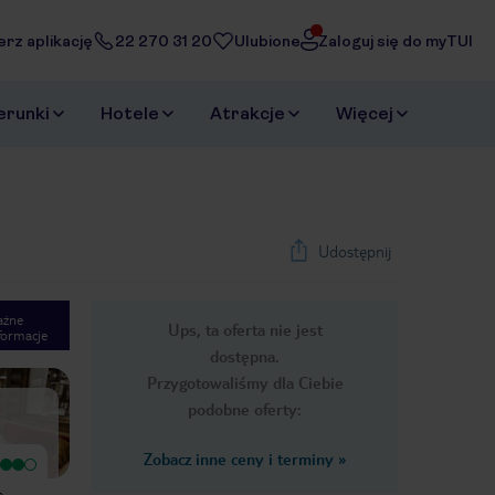
erz aplikację
22 270 31 20
Ulubione
Zaloguj się do myTUI
erunki
Hotele
Atrakcje
Więcej
Udostępnij
ażne
Ups, ta oferta nie jest
formacje
1
/
13
dostępna.
Next slide
Przygotowaliśmy dla Ciebie
podobne oferty:
Zobacz inne ceny i terminy
»
Bardzo dobry
MINUSY 1) brak parkingu-po 9 godz
Bardzo dobry hotel dla rodziny.
jazdy na wieczor nie ma nikt ochoty
o
Położony w samym centrum Bad