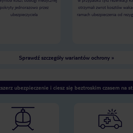
 wyniósł koszt obsługi medycznej
w przypadku tylu rezerwacji Kl
pokryty jednorazowo przez
otrzymali zwrot kosztów wakac
ubezpieczyciela
ramach ubezpieczenia od rezyg
Sprawdź szczegóły wariantów ochrony
»
szerz ubezpieczenie i ciesz się beztroskim czasem na s