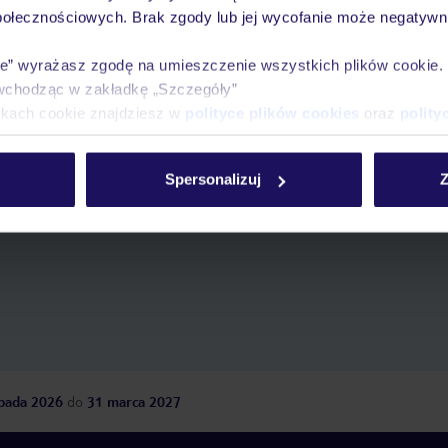
połecznościowych. Brak zgody lub jej wycofanie może negatywni
ie” wyrażasz zgodę na umieszczenie wszystkich plików cookie
wchodząc w zakładkę „Szczegóły”
ikach cookie znajdziesz w
polityce plików cookies
oraz
polity
Spersonalizuj
Z
z
długość pobytu
i
datę wyjazdu
, aby wyświetlić
opada 2026
do
31 marca 2027