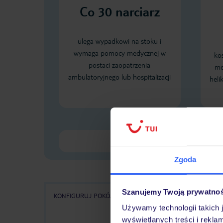
Co
30
narciarz
ulega wypadkowi na stoku i
wymaga pomocy medycznej w
ko
postaci zaopatrzenia
me
ambulatoryjnego lub hospitalizacji
heli
Zgoda
Szanujemy Twoją prywatno
KONFIGURUJ POKÓJ
WSZYSTKIE OFERTY
KA
Używamy technologii takich 
wyświetlanych treści i rekla