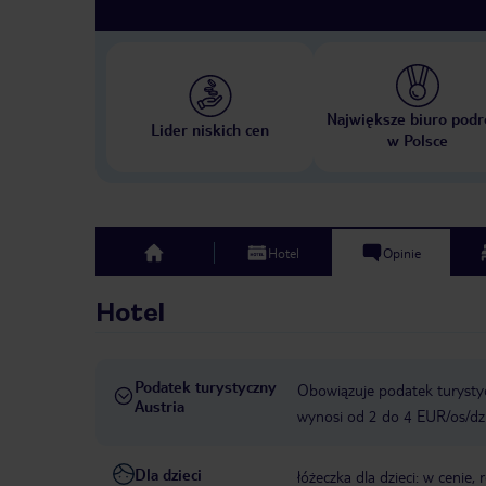
Największe biuro podr
Lider niskich cen
w Polsce
Hotel
Opinie
top
Hotel
Podatek turystyczny
Obowiązuje podatek turystyc
Austria
wynosi od 2 do 4 EUR/os/dz
Dla dzieci
łóżeczka dla dzieci: w cenie