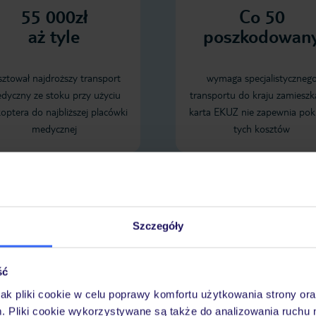
55 000zł
Co 50
aż tyle
poszkodowan
sztował najdroższy transport
wymaga specjalistyczneg
dyczny ze stoku przy użyciu
transportu do kraju zamieszk
koptera do najbliższej placówki
karta EKUZ nie zapewnia pok
medycznej
tych kosztów
Sprawdź szczegóły wariantów ochrony »
Szczegóły
ść
LENDARZ NAJNIŻSZYCH CEN
jak pliki cookie w celu poprawy komfortu użytkowania strony or
m. Pliki cookie wykorzystywane są także do analizowania ruchu 