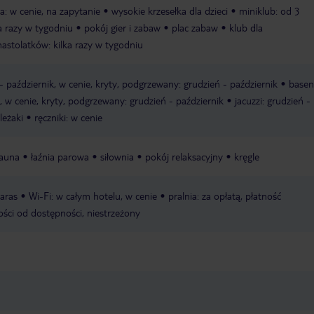
ia: w cenie, na zapytanie
wysokie krzesełka dla dzieci
miniklub: od 3
ka razy w tygodniu
pokój gier i zabaw
plac zabaw
klub dla
nastolatków: kilka razy w tygodniu
- październik, w cenie, kryty, podgrzewany: grudzień - październik
basen
k, w cenie, kryty, podgrzewany: grudzień - październik
jacuzzi: grudzień -
leżaki
ręczniki: w cenie
sauna
łaźnia parowa
siłownia
pokój relaksacyjny
kręgle
taras
Wi-Fi: w całym hotelu, w cenie
pralnia: za opłatą, płatność
ości od dostępności, niestrzeżony