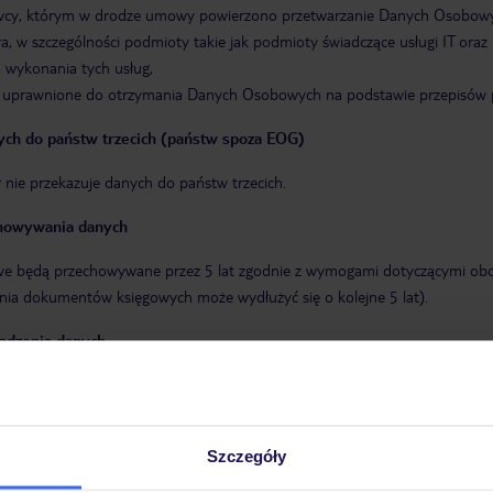
cy, którym w drodze umowy powierzono przetwarzanie Danych Osobowych 
a, w szczególności podmioty takie jak podmioty świadczące usługi IT ora
 wykonania tych usług,
uprawnione do otrzymania Danych Osobowych na podstawie przepisów p
ych do państw trzecich (państw spoza EOG)
 nie przekazuje danych do państw trzecich.
howywania danych
 będą przechowywane przez 5 lat zgodnie z wymogami dotyczącymi ob
ia dokumentów księgowych może wydłużyć się o kolejne 5 lat).
adzenia danych
ch Osobowych przez osobę, której dane dotyczą jest warunkiem wystawie
emożliwia Administratorowi wystawienie faktury.
ane z przetwarzaniem Danych Osobowych
Szczegóły