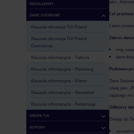
jako „Adminis
REGULAMINY
Cel przetwar
DANE OSOBOWE
Celem przetw
Klauzula rekrutacja TUI Poland
Zakres dany
Klauzula rekrutacja TUI Poland
Dystrybucja
imię, nazw
dane doty
Klauzula informacyjna - Faktura
Podstawa pr
Klauzula informacyjna - Marketing
Klauzula informacyjna - Klienci
Dane Osobowe 
(dalej jako „
Klauzula informacyjna - Newsletter
ciążącego na
Klauzula informacyjna - Reklamacje
Odbiorcy da
GRUPA TUI
Dostęp do Da
KUPONY
upoważnie