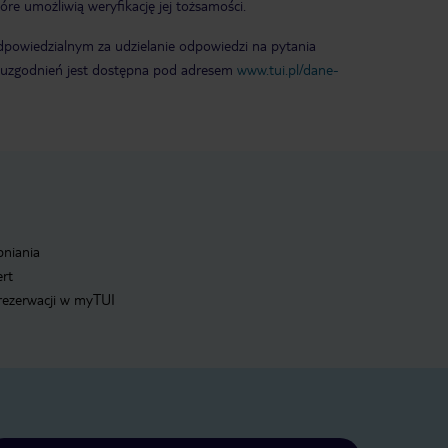
e umożliwią weryfikację jej tożsamości.
owiedzialnym za udzielanie odpowiedzi na pytania
ść uzgodnień jest dostępna pod adresem
www.tui.pl/dane-
pniania
ert
 rezerwacji w myTUI