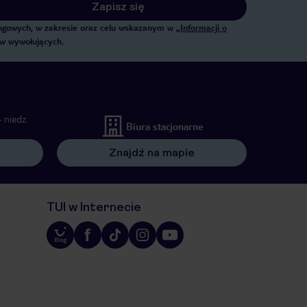
Zapisz się
tingowych, w zakresie oraz celu wskazanym w
„Informacji o
ów wywołujących.
 niedz.
Biura stacjonarne
Znajdź na mapie
TUI w Internecie