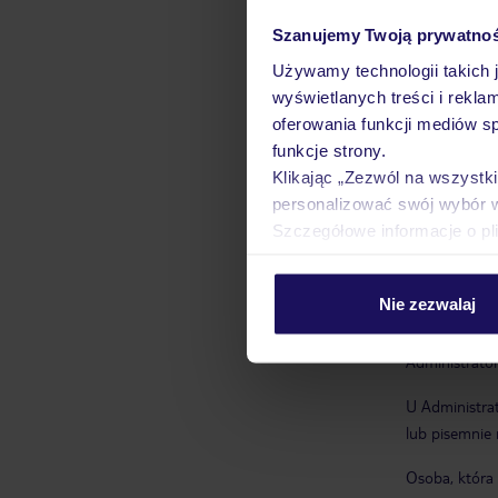
Osoba, której
Szanujemy Twoją prywatno
prawa d
Używamy technologii takich 
prawa do
wyświetlanych treści i rekla
17 RODO
oferowania funkcji mediów s
prawa d
funkcje strony.
prawa do
Klikając „Zezwól na wszystk
wpływu n
personalizować swój wybór 
przez ni
Szczegółowe informacje o pl
prawa do
sytuacją
prawa wn
Nie zezwalaj
W sprawach z
Administrator
U Administra
lub pisemnie 
Osoba, która 