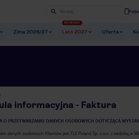
Pobi
Wpisz frazę, której szukasz
NOWOŚĆ
Zima 2026/27
Lato 2027
Oferta
Ki
a
ula informacyjna - Faktura
A O PRZETWARZANIU DANYCH OSOBOWYCH DOTYCZĄCA WYSTAW
em danych osobowych Klientów jest TUI Poland Sp. z o.o. z siedzibą w Wa