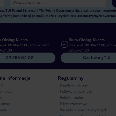
 TUI Poland Sp. z o.o. i TUI Poland Dystrybucja Sp. z o.o. w celach marke
zną formę komunikacji (e-mail), także z użyciem tzw. automatycznych system
o Obsługi Klienta
Biuro Obsługi Klienta
– pt. 08:00–22:00, sob. – niedz.
pon. – pt. 08:00–22:00, sob. –
0–21:00
09:00–21:00
22 255 04 02
Czat w myTUI
ne informacje
Regulaminy
TUI
Regulamin strony
samolotem
Polityka prywatności
je
Polityka cookies
klamacji
Bilety czarterowe
enia
Warunki imprez turystycznych