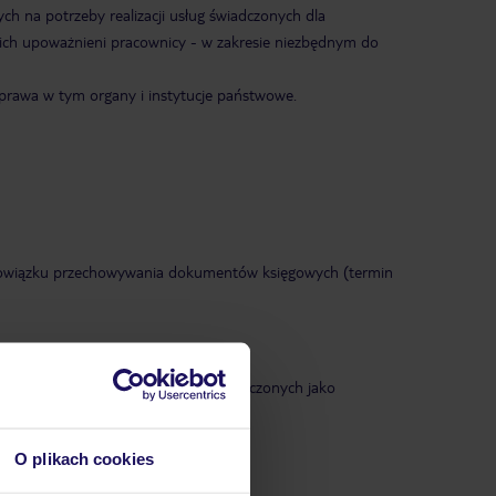
na potrzeby realizacji usług świadczonych dla
z ich upoważnieni pracownicy - w zakresie niezbędnym do
rawa w tym organy i instytucje państwowe.
owiązku przechowywania dokumentów księgowych (termin
nia faktury. Niepodanie danych oznaczonych jako
O plikach cookies