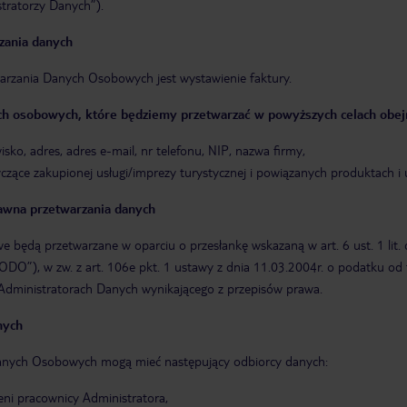
tratorzy Danych”).
zania danych
arzania Danych Osobowych jest wystawienie faktury.
ch osobowych, które będziemy przetwarzać w powyższych celach obej
isko, adres, adres e-mail, nr telefonu, NIP, nazwa firmy,
czące zakupionej usługi/imprezy turystycznej i powiązanych produktach i 
awna przetwarzania danych
będą przetwarzane w oparciu o przesłankę wskazaną w art. 6 ust. 1 lit.
RODO”), w zw. z art. 106e pkt. 1 ustawy z dnia 11.03.2004r. o podatku o
 Administratorach Danych wynikającego z przepisów prawa.
nych
nych Osobowych mogą mieć następujący odbiorcy danych:
ni pracownicy Administratora,