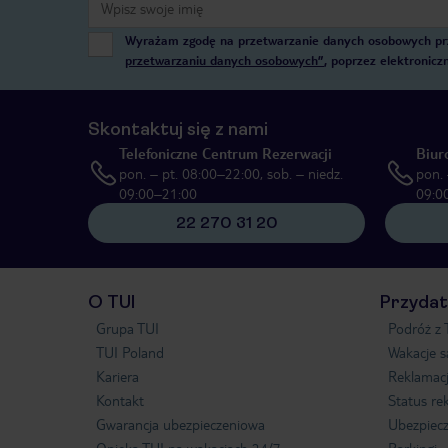
Wyrażam zgodę na przetwarzanie danych osobowych przez
przetwarzaniu danych osobowych”
, poprzez elektronic
Skontaktuj się z nami
Telefoniczne Centrum Rezerwacji
Biur
pon. – pt. 08:00–22:00, sob. – niedz.
pon. 
09:00–21:00
09:0
22 270 31 20
O TUI
Przydat
Grupa TUI
Podróż z 
TUI Poland
Wakacje 
Kariera
Reklamac
Kontakt
Status re
Gwarancja ubezpieczeniowa
Ubezpiecz