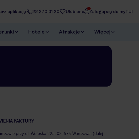
erz aplikację
22 270 31 20
Ulubione
Zaloguj się do myTUI
erunki
Hotele
Atrakcje
Więcej
IENIA FAKTURY
rszawie przy ul. Wołoska 22a, 02-675 Warszawa, (dalej