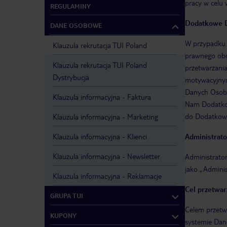
pracy w celu 
REGULAMINY
Dodatkowe 
DANE OSOBOWE
W przypadku 
Klauzula rekrutacja TUI Poland
prawnego obo
Klauzula rekrutacja TUI Poland
przetwarzania
Dystrybucja
motywacyjnym
Danych Osobo
Klauzula informacyjna - Faktura
Nam Dodatkowy
do Dodatkowy
Klauzula informacyjna - Marketing
Klauzula informacyjna - Klienci
Administrato
Klauzula informacyjna - Newsletter
Administrato
jako „Adminis
Klauzula informacyjna - Reklamacje
Cel przetwar
GRUPA TUI
Celem przetw
KUPONY
systemie Dan