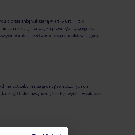
 o przesłankę wskazaną w art. 6 ust. 1 lit. c
 ramach realizacji obowiązku prawnego ciążącego na
złych rekrutacji przetwarzane są na podstawie zgody
na potrzeby realizacji usług świadczonych dla
ji, usługi IT, dostawcy usług hostingowych – w zakresie