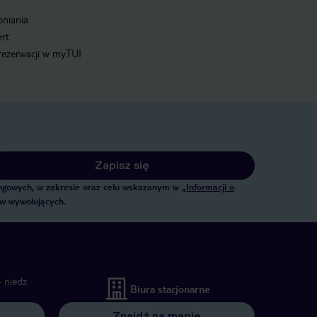
pniania
ert
 rezerwacji w myTUI
Zapisz się
tingowych, w zakresie oraz celu wskazanym w
„Informacji o
ów wywołujących.
 niedz.
Biura stacjonarne
Znajdź na mapie