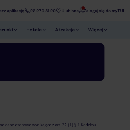
erz aplikację
22 270 31 20
Ulubione
Zaloguj się do myTUI
erunki
Hotele
Atrakcje
Więcej
tne dane osobowe wynikające z art. 22 (1) § 1 Kodeksu