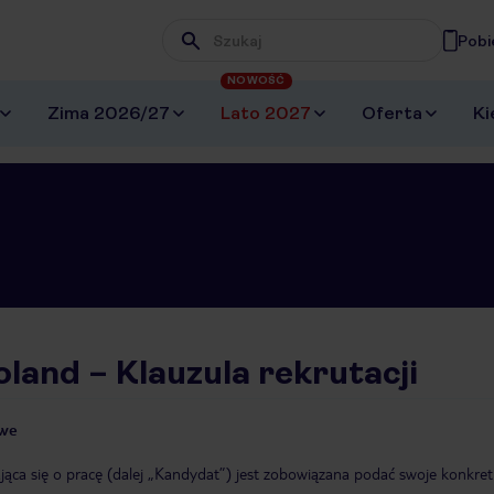
Pobi
Wpisz frazę, której szukasz
NOWOŚĆ
Zima 2026/27
Lato 2027
Oferta
Ki
oland – Klauzula rekrutacji
we
ąca się o pracę (dalej „Kandydat”) jest zobowiązana podać swoje konkre