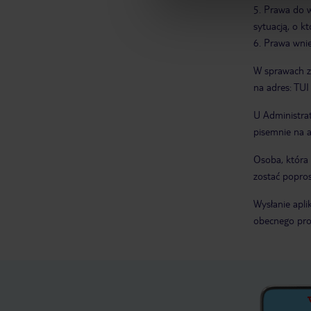
Prawa do w
sytuacją, o 
Prawa wnie
W sprawach z
na adres: TUI
U Administra
pisemnie na a
Osoba, która 
zostać popros
Wysłanie apl
obecnego proc