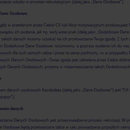
wzięcia udziału w procesie rekrutacyjnym (dalej jako „Dane Osobowe”).
Dane Osobowe
gdy w przesłanym przez Ciebie CV lub liście motywacyjnym przekazujesz
wiązku ich podania, jak np. swój wizerunek (dalej jako „Dodatkowe Dane
 takich danych musimy uzyskać na ich przetwarzanie Twoja zgodę. Z tych p
 Dodatkowe Dane Osobowe, rozumiemy, iż poprzez wysłanie ich do nas 
wych dla tych samych celów i przez te same podmioty, co w przypadku
ch Danych Osobowych i Twoja zgoda jest udzielana przez Ciebie dobrowoln
ch Danych Osobowych, prosimy o niezamieszczanie takich Dodatkowyc
r
rem danych osobowych Kandydata (dalej jako „Dane Osobowe”) jest TUI Pol
trator”).
zania danych
arzania Danych Osobowych jest przeprowadzenie procesu rekrutacji. W p
e Osobowe będą przetwarzane także w celu prowadzenia przyszłych rekrut