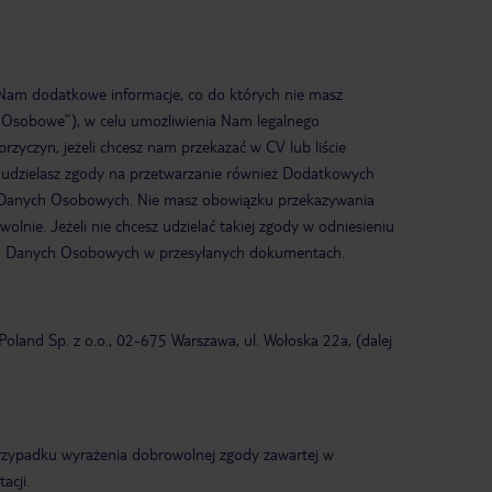
 Nam dodatkowe informacje, co do których nie masz
 Osobowe”), w celu umożliwienia Nam legalnego
rzyczyn, jeżeli chcesz nam przekazać w CV lub liście
udzielasz zgody na przetwarzanie również Dodatkowych
 Danych Osobowych. Nie masz obowiązku przekazywania
ie. Jeżeli nie chcesz udzielać takiej zgody w odniesieniu
h Danych Osobowych w przesyłanych dokumentach.
and Sp. z o.o., 02-675 Warszawa, ul. Wołoska 22a, (dalej
rzypadku wyrażenia dobrowolnej zgody zawartej w
acji.