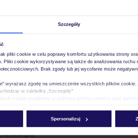
howywania danych
zbierane w celu realizacji procesu rekrutacji będą przetwarzane przez o
utacje przez okres 12 miesięcy. W razie cofnięcia zgody na przyszłe rekruta
Szczegóły
adzenia danych
ść
h Osobowych przez kandydata w celu realizacji procesu rekrutacji jest dob
h i wyrażenie zgody w celu prowadzenia przyszłych rekrutacji jest dobrow
jak pliki cookie w celu poprawy komfortu użytkowania strony or
m. Pliki cookie wykorzystywane są także do analizowania ruchu 
ane z przetwarzaniem Danych Osobowych
połecznościowych. Brak zgody lub jej wycofanie może negatywni
 dane dotyczą może skorzystać z następujących praw:
ie” wyrażasz zgodę na umieszczenie wszystkich plików cookie
ądania dostępu do swoich Danych Osobowych oraz do ich sprostowania,
wchodząc w zakładkę „Szczegóły”
graniczenia przetwarzania jej danych w sytuacjach i na zasadach wskazany
ikach cookie znajdziesz w
polityce plików cookies
oraz
polity
o do bycia zapomnianym”),
rzeniesienia Danych Osobowych zgodnie z art. 20 RODO,
Spersonalizuj
Z
ycofania w dowolnym momencie udzielonej wcześniej zgody na przetwarza
alność przetwarzania danych takiej osoby, które odbywało się w oparciu o
o wycofania zgody,