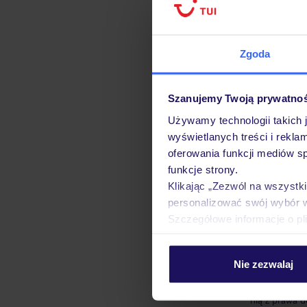
Okres przec
Dane Osobowe 
przyszłe rekr
Zgoda
Zasady grom
Szanujemy Twoją prywatno
Podanie Danyc
Podanie danyc
Używamy technologii takich 
wyświetlanych treści i rekla
Prawa związ
oferowania funkcji mediów s
funkcje strony.
Osoba, której
Klikając „Zezwól na wszystk
Prawa do ż
personalizować swój wybór 
Prawa do o
Szczegółowe informacje o pl
RODO („praw
Prawa do p
Nie zezwalaj
Prawa do w
wpływu na leg
nią z prawa d