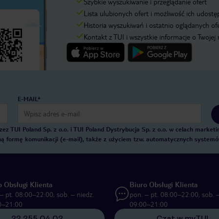
Szybkie wyszukiwanie i przeglądanie ofert
Lista ulubionych ofert i możliwość ich udostę
Historia wyszukiwań i ostatnio oglądanych of
Kontakt z TUI i wszystkie informacje o Twojej
E-MAIL*
 TUI Poland Sp. z o.o. i TUI Poland Dystrybucja Sp. z o.o. w celach marke
zną formę komunikacji (e-mail), także z użyciem tzw. automatycznych system
o Obsługi Klienta
Biuro Obsługi Klienta
– pt. 08:00–22:00, sob. – niedz.
pon. – pt. 08:00–22:00, sob. –
0–21:00
09:00–21:00
22 255 04 02
Czat w myTUI