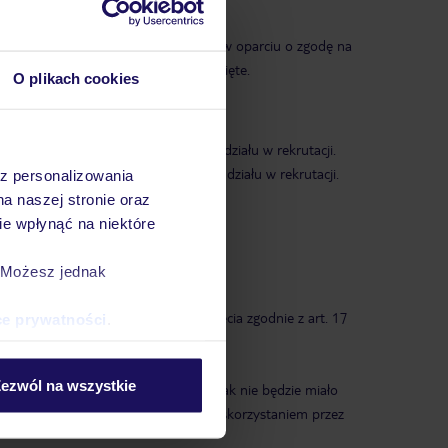
kres 3 miesięcy, a dane przetwarzane w oparciu o zgodę na
cje dane te zostaną niezwłocznie usunięte.
O plikach cookies
rowolne, ale konieczne do wzięcia udziału w rekrutacji.
olne i nie ma wpływu na możliwość udziału w rekrutacji.
az personalizowania
na naszej stronie oraz
e wpłynąć na niektóre
. Możesz jednak
ch w art. 18 RODO lub do ich usunięcia zgodnie z art. 17
ce prywatności
.
ezwól na wszystkie
nie jej Danych Osobowych, co jednak nie będzie miało
 tę przesłankę i miało miejsce przed skorzystaniem przez