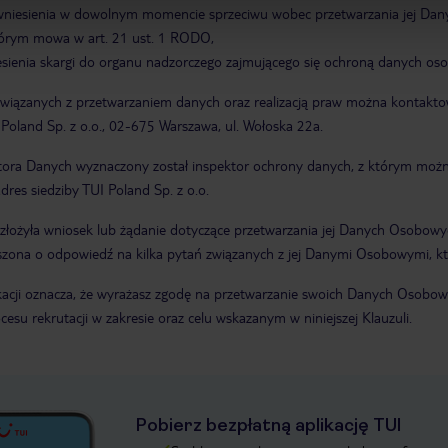
niesienia w dowolnym momencie sprzeciwu wobec przetwarzania jej Dany
którym mowa w art. 21 ust. 1 RODO,
sienia skargi do organu nadzorczego zajmującego się ochroną danych os
wiązanych z przetwarzaniem danych oraz realizacją praw można kontakto
 Poland Sp. z o.o., 02-675 Warszawa, ul. Wołoska 22a.
tora Danych wyznaczony został inspektor ochrony danych, z którym możn
dres siedziby TUI Poland Sp. z o.o.
złożyła wniosek lub żądanie dotyczące przetwarzania jej Danych Osobowyc
zona o odpowiedź na kilka pytań związanych z jej Danymi Osobowymi, któr
ikacji oznacza, że wyrażasz zgodę na przetwarzanie swoich Danych Oso
esu rekrutacji w zakresie oraz celu wskazanym w niniejszej Klauzuli.
Pobierz bezpłatną aplikację TUI