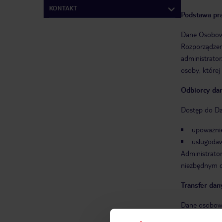
KONTAKT
Podstawa pr
Dane Osobowe 
Rozporządzeni
administrato
osoby, której 
Odbiorcy da
Dostęp do Da
upoważnie
usługodaw
Administrator
niezbędnym d
Transfer dan
Dane osobowe