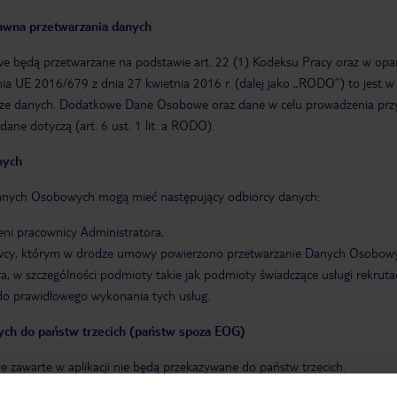
awna przetwarzania danych
będą przetwarzane na podstawie art. 22 (1) Kodeksu Pracy oraz w oparciu
a UE 2016/679 z dnia 27 kwietnia 2016 r. (dalej jako „RODO”) to jest w
rze danych. Dodatkowe Dane Osobowe oraz dane w celu prowadzenia przys
dane dotyczą (art. 6 ust. 1 lit. a RODO).
nych
nych Osobowych mogą mieć następujący odbiorcy danych:
ni pracownicy Administratora,
cy, którym w drodze umowy powierzono przetwarzanie Danych Osobowych 
a, w szczególności podmioty takie jak podmioty świadczące usługi rekrutac
o prawidłowego wykonania tych usług.
ych do państw trzecich (państw spoza EOG)
 zawarte w aplikacji nie będą przekazywane do państw trzecich.