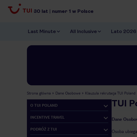
30
lat
|
numer
1
w Polsce
Last Minute
All Inclusive
Lato 2026
Strona główna
Dane Osobowe
Klauzula rekrutacja TUI Poland
TUI P
O TUI POLAND
INCENTIVE TRAVEL
Dane Osobo
PODRÓŻ Z TUI
Osoba ubiegaj