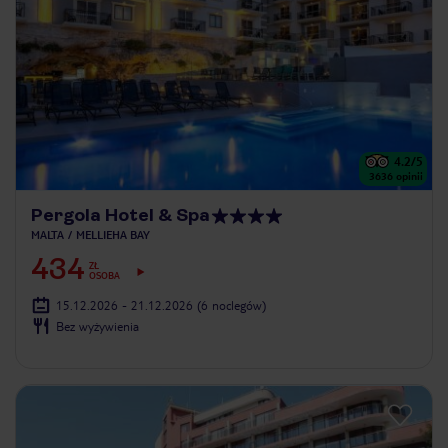
4.2
/5
3636
opinii
Pergola Hotel & Spa
MALTA
MELLIEHA BAY
434
ZŁ
OSOBA
15.12.2026 - 21.12.2026
(6 noclegów)
Bez wyżywienia