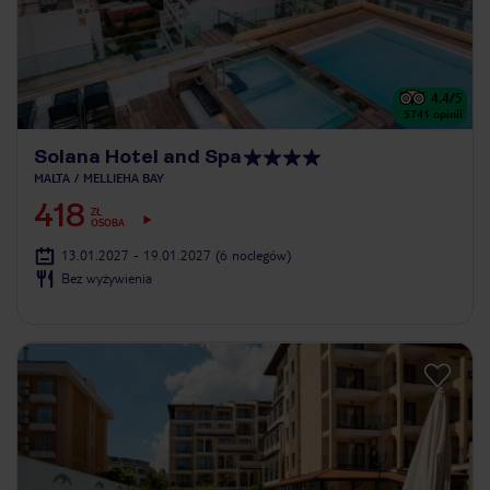
4.4
/5
5741
opinii
Solana Hotel and Spa
MALTA
MELLIEHA BAY
418
ZŁ
OSOBA
13.01.2027 - 19.01.2027
(6 noclegów)
Bez wyżywienia