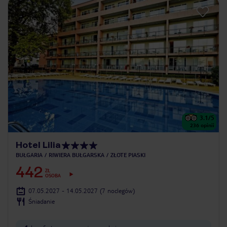
3.1
/5
236
opinii
Hotel Lilia
BUŁGARIA
RIWIERA BUŁGARSKA
ZŁOTE PIASKI
442
ZŁ
OSOBA
07.05.2027 - 14.05.2027
(7 noclegów)
Śniadanie