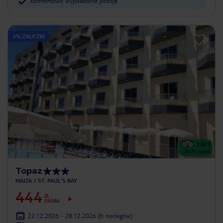
komfortowo wyposażone pokoje
5% ZALICZKI
3.8
/5
2670
opinii
Topaz
MALTA
ST. PAUL'S BAY
444
ZŁ
OSOBA
22.12.2026 - 28.12.2026
(6 noclegów)