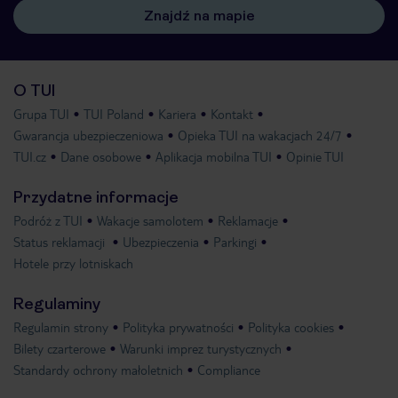
Znajdź na mapie
O TUI
Grupa TUI
TUI Poland
Kariera
Kontakt
Gwarancja ubezpieczeniowa
Opieka TUI na wakacjach 24/7
TUI.cz
Dane osobowe
Aplikacja mobilna TUI
Opinie TUI
Przydatne informacje
Podróż z TUI
Wakacje samolotem
Reklamacje
Status reklamacji
Ubezpieczenia
Parkingi
Hotele przy lotniskach
Regulaminy
Regulamin strony
Polityka prywatności
Polityka cookies
Bilety czarterowe
Warunki imprez turystycznych
Standardy ochrony małoletnich
Compliance