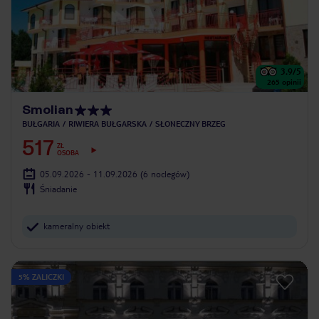
3.9
/5
265
opinii
Smolian
BUŁGARIA
RIWIERA BUŁGARSKA
SŁONECZNY BRZEG
517
ZŁ
OSOBA
05.09.2026 - 11.09.2026
(6 noclegów)
Śniadanie
kameralny obiekt
5% ZALICZKI