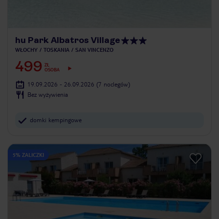
hu Park Albatros Village
WŁOCHY
TOSKANIA
SAN VINCENZO
499
ZŁ
OSOBA
19.09.2026 - 26.09.2026
(7 noclegów)
Bez wyżywienia
domki kempingowe
5% ZALICZKI