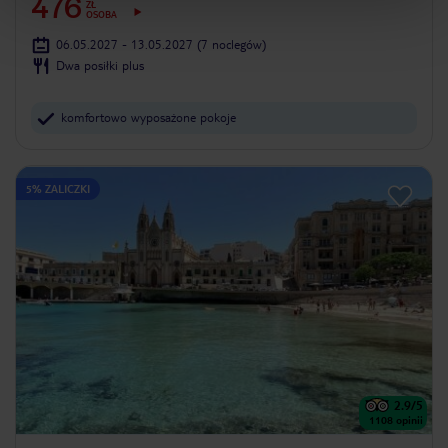
476
ZŁ
OSOBA
06.05.2027 - 13.05.2027
(7 noclegów)
Dwa posiłki plus
komfortowo wyposażone pokoje
5% ZALICZKI
2.9
/5
1108
opinii