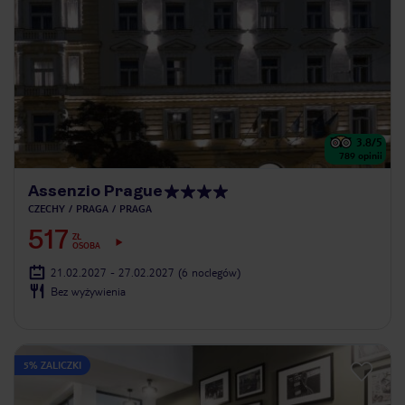
3.8
/5
789
opinii
Assenzio Prague
CZECHY
PRAGA
PRAGA
517
ZŁ
OSOBA
21.02.2027 - 27.02.2027
(6 noclegów)
Bez wyżywienia
5% ZALICZKI