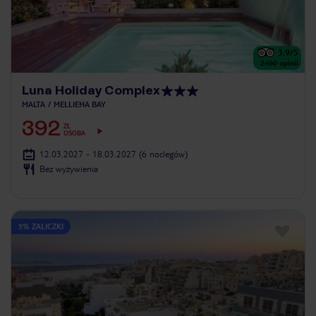
3.9
/5
2460
opinii
Luna Holiday Complex
MALTA
MELLIEHA BAY
392
ZŁ
OSOBA
12.03.2027 - 18.03.2027
(6 noclegów)
Bez wyżywienia
5% ZALICZKI