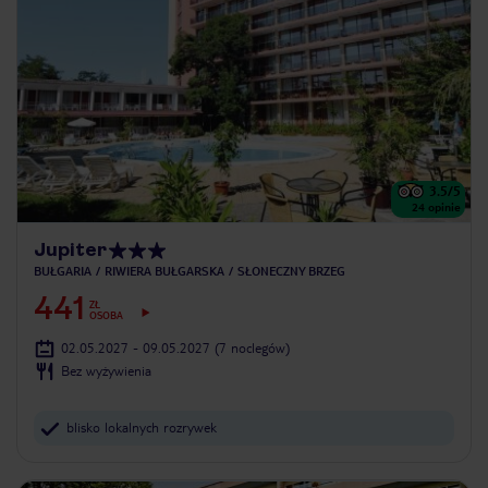
3.5
/5
24
opinie
Jupiter
BUŁGARIA
RIWIERA BUŁGARSKA
SŁONECZNY BRZEG
441
ZŁ
OSOBA
02.05.2027 - 09.05.2027
(7 noclegów)
Bez wyżywienia
blisko lokalnych rozrywek