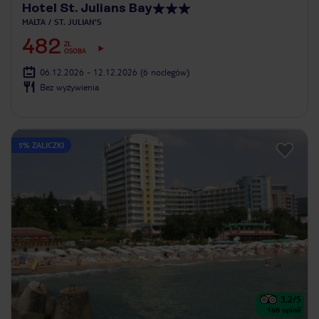
Hotel St. Julians Bay
MALTA
ST. JULIAN'S
482
ZŁ
OSOBA
06.12.2026 - 12.12.2026
(6 noclegów)
Bez wyżywienia
5% ZALICZKI
3.2
/5
168
opinii