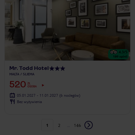
4.3
/5
189
opinii
Mr. Todd Hotel
MALTA
SLIEMA
520
ZŁ
OSOBA
05.01.2027 - 11.01.2027
(6 noclegów)
Bez wyżywienia
1
2
...
146