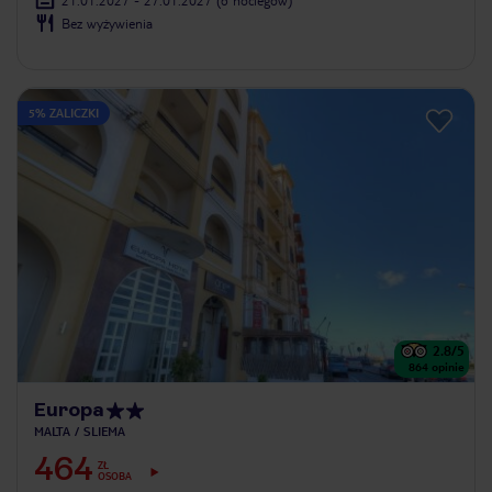
Bez wyżywienia
5% ZALICZKI
2.8
/5
864
opinie
Europa
MALTA
SLIEMA
464
ZŁ
OSOBA