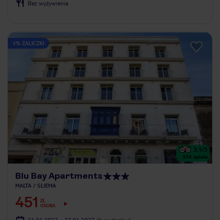
Bez wyżywienia
5% ZALICZKI
3.1
/5
574
opinie
Blu Bay Apartments
MALTA
SLIEMA
451
ZŁ
OSOBA
21.01.2027 - 27.01.2027
(6 noclegów)