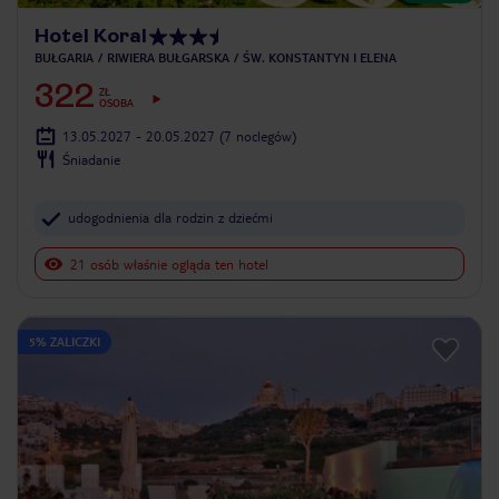
Hotel Koral
BUŁGARIA
RIWIERA BUŁGARSKA
ŚW. KONSTANTYN I ELENA
322
ZŁ
OSOBA
13.05.2027 - 20.05.2027
(7 noclegów)
Śniadanie
udogodnienia dla rodzin z dziećmi
21 osób właśnie ogląda ten hotel
5% ZALICZKI