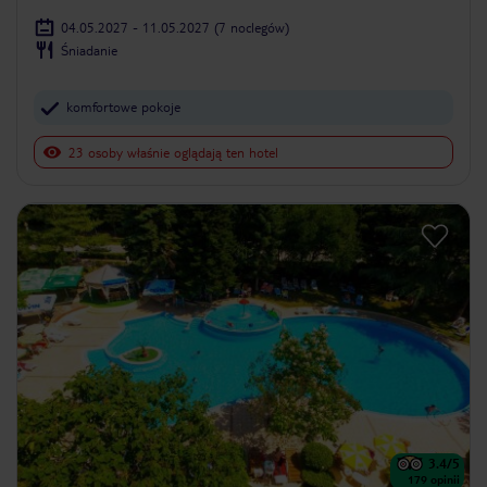
04.05.2027 - 11.05.2027
(7 noclegów)
Śniadanie
komfortowe pokoje
23 osoby właśnie oglądają ten hotel
3.4
/5
179
opinii