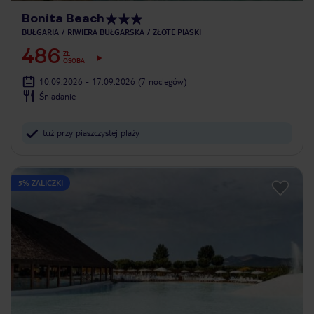
Bonita Beach
BUŁGARIA
RIWIERA BUŁGARSKA
ZŁOTE PIASKI
486
ZŁ
OSOBA
10.09.2026 - 17.09.2026
(7 noclegów)
Śniadanie
tuż przy piaszczystej plaży
5% ZALICZKI