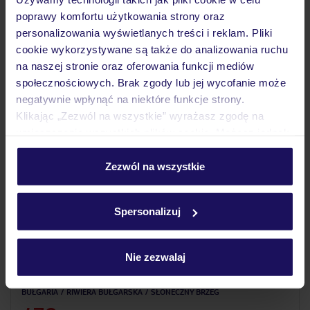
poprawy komfortu użytkowania strony oraz
21.10.2026 - 28.10.2026
(7 noclegów)
personalizowania wyświetlanych treści i reklam. Pliki
Bez wyżywienia
cookie wykorzystywane są także do analizowania ruchu
na naszej stronie oraz oferowania funkcji mediów
społecznościowych. Brak zgody lub jej wycofanie może
negatywnie wpłynąć na niektóre funkcje strony.
Klikając „Zezwól na wszystkie” wyrażasz zgodę na
umieszczenie wszystkich plików cookie. Możesz jednak
personalizować swój wybór wchodząc w zakładkę
„Szczegóły”
Zezwól na wszystkie
Szczegółowe informacje o plikach cookie znajdziesz
w
polityce plików cookies
oraz
polityce prywatności
.
Spersonalizuj
3.9
/5
463
opinie
Nie zezwalaj
Hotel Lion Sunny Beach
BUŁGARIA
RIWIERA BUŁGARSKA
SŁONECZNY BRZEG