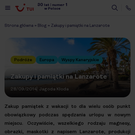
30
1
lat
|
numer
w Polsce
Strona główna
»
Blog
»
Zakupy i pamiątki na Lanzarote
Podróże
Europa
Wyspy Kanaryjskie
Zakupy i pamiątki na Lanzarote
28/09/2014
Jagoda Kłoda
Zakup pamiątek z wakacji to dla wielu osób punkt
obowiązkowy podczas spędzania urlopu w nowym
miejscu. Oczywiście, wszelkiego rodzaju magnesy,
obrazki, maskotki z napisem Lanzarote, produkcji