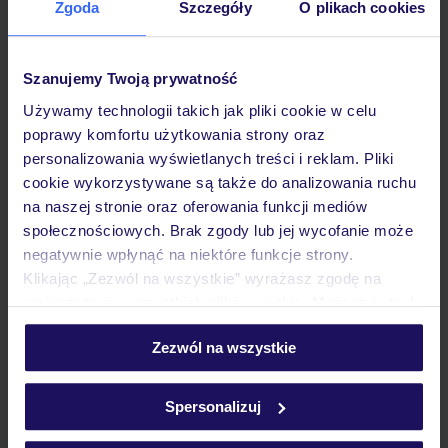
Zgoda
Szczegóły
O plikach cookies
warto tutaj zakupić. Każdy ma inne potrzeby i tak jak
jeden woli kupić lokalny dżem, tak ktoś inny skusi się na
skórzany pasek czy markowe okulary. Jedno jest pewne
Szanujemy Twoją prywatność
wszyscy maniacy zakupów wrócą z Lanzarote zadowoleni,
Używamy technologii takich jak pliki cookie w celu
bo sklepów, straganów i galerii handlowych jest tutaj pod
poprawy komfortu użytkowania strony oraz
personalizowania wyświetlanych treści i reklam. Pliki
dostatkiem.
cookie wykorzystywane są także do analizowania ruchu
na naszej stronie oraz oferowania funkcji mediów
SPRAWDŹ OFERTY ZIMA 2026/27 FIRST
społecznościowych. Brak zgody lub jej wycofanie może
MINUTE®!
negatywnie wpłynąć na niektóre funkcje strony.
Klikając „Zezwól na wszystkie” wyrażasz zgodę na
umieszczenie wszystkich plików cookie. Możesz jednak
Fot. główna – targ na Lanzarote (flickr.com, chrisbulle)
personalizować swój wybór wchodząc w zakładkę
Zezwól na wszystkie
„Szczegóły”
Jagoda Kłoda
Szczegółowe informacje o plikach cookie znajdziesz
Jestem miłośniczką podróży, które stanowią
w
polityce plików cookies
oraz
polityce prywatności
.
Spersonalizuj
główne źródło inspiracji w moim życiu.