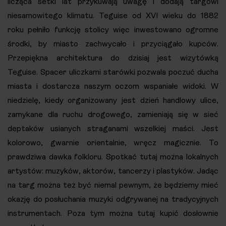
licząca setki lat przykuwają uwagę i dodają targowi
niesamowitego klimatu. Teguise od XVI wieku do 1882
roku pełniło funkcję stolicy więc inwestowano ogromne
środki, by miasto zachwycało i przyciągało kupców.
Przepiękna architektura do dzisiaj jest wizytówką
Teguise. Spacer uliczkami starówki pozwala poczuć ducha
miasta i dostarcza naszym oczom wspaniałe widoki. W
niedzielę, kiedy organizowany jest dzień handlowy ulice,
zamykane dla ruchu drogowego, zamieniają się w sieć
deptaków usianych straganami wszelkiej maści. Jest
kolorowo, gwarnie orientalnie, wręcz magicznie. To
prawdziwa dawka folkloru. Spotkać tutaj można lokalnych
artystów: muzyków, aktorów, tancerzy i plastyków. Jadąc
na targ można też być niemal pewnym, że będziemy mieć
okazję do posłuchania muzyki odgrywanej na tradycyjnych
instrumentach. Poza tym można tutaj kupić dosłownie