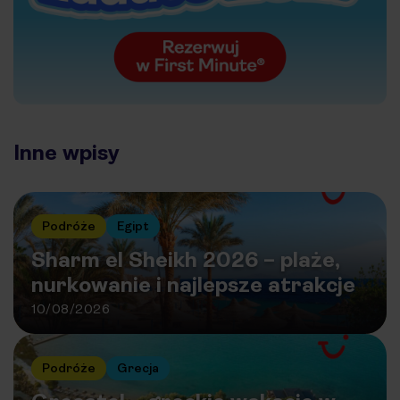
Inne wpisy
Podróże
Egipt
Sharm el Sheikh 2026 – plaże,
nurkowanie i najlepsze atrakcje
10/08/2026
Podróże
Grecja