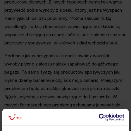
produktów płynnych. Z innych typowych pamiątek warto
przywieźć sobie wyroby z aloesu, który jest na Wyspach
Kanaryjskich bardzo popularny. Można zakupić tutaj
wszelkiego rodzaju kosmetyki zawierające w składzie tą
wspaniale działającą na urodę roślinę, sok z aloesu oraz inne
przetwory spożywcze, w których skład wchodzi aloes.
Podobnie jak w przypadku alkoholi również wszelkie
wyroby płynne z aloesu należy zapakować do głównego
bagażu. To samo tyczy się produktów spożywczych jak
słynne dżemy bananowe czy sos mojo canario. Mniejszym
problemem będą pamiątki rękodzielnicze jak np. obrazki,
figurki, wyroby z drewna nawiązujące do Lanzarote. W
małych formatach bez problemu schowamy je nawet do
bagażu podręcznego. Popularne są te obrazujące pejzaże
wyspy, wielbłądy czy najcenniejsze zabytki. Powyższe
przedmioty to jedynie wstęp do listy pamiątek, które