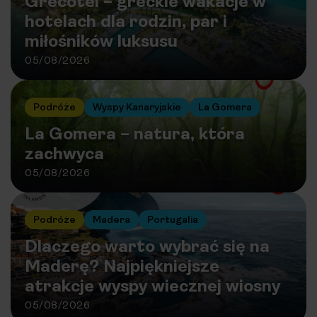
Grecotel – greckie wakacje w
hotelach dla rodzin, par i
miłośników luksusu
05/08/2026
Podróże
Wyspy Kanaryjskie
La Gomera
La Gomera – natura, która
zachwyca
05/08/2026
Podróże
Madera
Portugalia
Dlaczego warto wybrać się na
Maderę? Najpiękniejsze
atrakcje wyspy wiecznej wiosny
05/08/2026