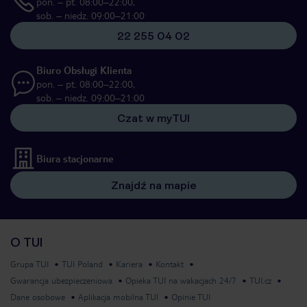
pon. – pt. 08:00–22:00,
sob. – niedz. 09:00–21:00
22 255 04 02
Biuro Obsługi Klienta
pon. – pt. 08:00–22:00,
sob. – niedz. 09:00–21:00
Czat w myTUI
Biura stacjonarne
Znajdź na mapie
O TUI
Grupa TUI
TUI Poland
Kariera
Kontakt
Gwarancja ubezpieczeniowa
Opieka TUI na wakacjach 24/7
TUI.cz
Dane osobowe
Aplikacja mobilna TUI
Opinie TUI