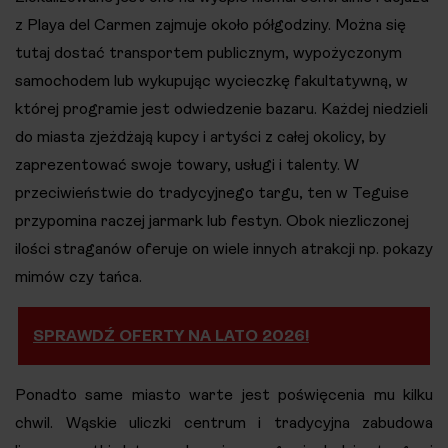
z Playa del Carmen zajmuje około półgodziny. Można się
tutaj dostać transportem publicznym, wypożyczonym
samochodem lub wykupując wycieczkę fakultatywną, w
której programie jest odwiedzenie bazaru. Każdej niedzieli
do miasta zjeżdżają kupcy i artyści z całej okolicy, by
zaprezentować swoje towary, usługi i talenty. W
przeciwieństwie do tradycyjnego targu, ten w Teguise
przypomina raczej jarmark lub festyn. Obok niezliczonej
ilości straganów oferuje on wiele innych atrakcji np. pokazy
mimów czy tańca.
SPRAWDŹ OFERTY NA LATO 2026!
Ponadto same miasto warte jest poświęcenia mu kilku
chwil. Wąskie uliczki centrum i tradycyjna zabudowa