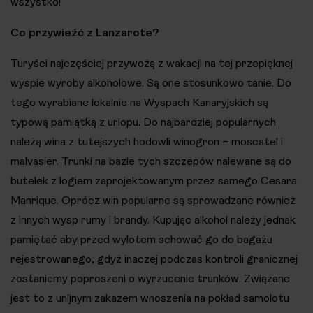
wszystko!
Co przywieźć z Lanzarote?
Turyści najczęściej przywożą z wakacji na tej przepięknej
wyspie wyroby alkoholowe. Są one stosunkowo tanie. Do
tego wyrabiane lokalnie na Wyspach Kanaryjskich są
typową pamiątką z urlopu. Do najbardziej popularnych
należą wina z tutejszych hodowli winogron – moscatel i
malvasier. Trunki na bazie tych szczepów nalewane są do
butelek z logiem zaprojektowanym przez samego Cesara
Manrique. Oprócz win popularne są sprowadzane również
z innych wysp rumy i brandy. Kupując alkohol należy jednak
pamiętać aby przed wylotem schować go do bagażu
rejestrowanego, gdyż inaczej podczas kontroli granicznej
zostaniemy poproszeni o wyrzucenie trunków. Związane
jest to z unijnym zakazem wnoszenia na pokład samolotu