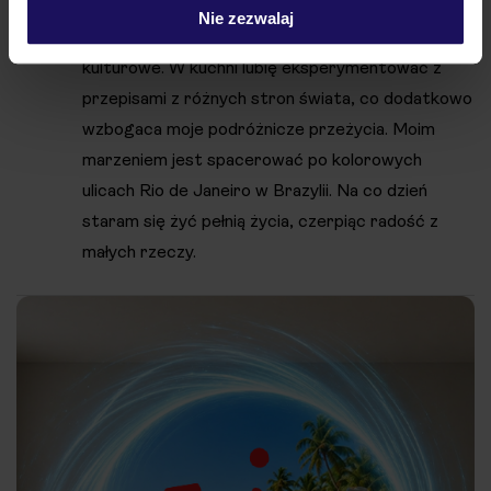
Odwiedziłam już wiele krajów, gdzie zawsze
Nie zezwalaj
staram się zgłębiać lokalne tradycje kulinarne i
kulturowe. W kuchni lubię eksperymentować z
przepisami z różnych stron świata, co dodatkowo
wzbogaca moje podróżnicze przeżycia. Moim
marzeniem jest spacerować po kolorowych
ulicach Rio de Janeiro w Brazylii. Na co dzień
staram się żyć pełnią życia, czerpiąc radość z
małych rzeczy.