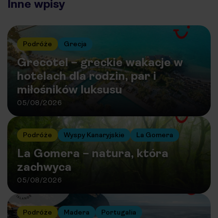
Inne wpisy
Podróże
Grecja
Grecotel – greckie wakacje w
hotelach dla rodzin, par i
miłośników luksusu
05/08/2026
Podróże
Wyspy Kanaryjskie
La Gomera
La Gomera – natura, która
zachwyca
05/08/2026
Podróże
Madera
Portugalia