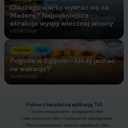
Dlaczego warto wybrać się na
Maderę? Najpiękniejsze
atrakcje wyspy wiecznej wiosny
05/08/2026
Podróże
Egipt
Pogoda w Egipcie – kiedy jechać
na wakacje?
04/08/2026
Pobierz bezpłatną aplikację TUI
Szybkie wyszukiwanie i przeglądanie ofert
Lista ulubionych ofert i możliwość ich udostępniania
Historia wyszukiwań i ostatnio oglądanych ofert