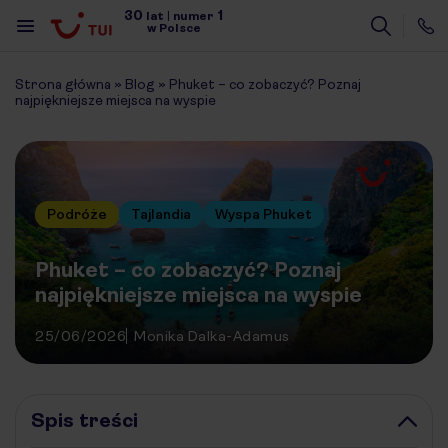
30
1
lat
|
numer
w Polsce
Strona główna
»
Blog
»
Phuket – co zobaczyć? Poznaj
najpiękniejsze miejsca na wyspie
Podróże
Tajlandia
Wyspa Phuket
Phuket – co zobaczyć? Poznaj
najpiękniejsze miejsca na wyspie
25/06/2026
Monika Dalka-Adamus
Spis treści