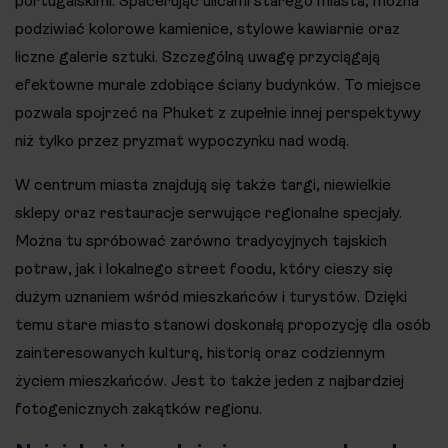
portugalskimi. Spacerując ulicami starego miasta, można
podziwiać kolorowe kamienice, stylowe kawiarnie oraz
liczne galerie sztuki. Szczególną uwagę przyciągają
efektowne murale zdobiące ściany budynków. To miejsce
pozwala spojrzeć na Phuket z zupełnie innej perspektywy
niż tylko przez pryzmat wypoczynku nad wodą.
W centrum miasta znajdują się także targi, niewielkie
sklepy oraz restauracje serwujące regionalne specjały.
Można tu spróbować zarówno tradycyjnych tajskich
potraw, jak i lokalnego street foodu, który cieszy się
dużym uznaniem wśród mieszkańców i turystów. Dzięki
temu stare miasto stanowi doskonałą propozycję dla osób
zainteresowanych kulturą, historią oraz codziennym
życiem mieszkańców. Jest to także jeden z najbardziej
fotogenicznych zakątków regionu.