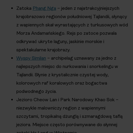
Zatoka
Phang Nga
– jeden z najatrakcyjniejszych
krajobrazowo regionów południowej Tajlandii, słynący
z wapiennych skał wyrastających z turkusowych wód
Morza Andamańskiego. Rejs po zatoce pozwala
odkrywać ukryte laguny, jaskinie morskie i
spektakularne krajobrazy.
Wyspy Similan
– archipelag uznawany za jedno z
najlepszych miejsc do nurkowania i snorkelingu w
Tajlandii. Słynie z krystalicznie czystej wody,
kolorowych raf koralowych oraz bogactwa
podwodnego życia.
Jezioro Cheow Lan i Park Narodowy Khao Sok –
niezwykle malowniczy region z wapiennymi
szczytami, tropikalną dżunglą i szmaragdową taflą
jeziora. Miejsce często porównywane do słynnej
zatoki Ha Long w Wietnamie.