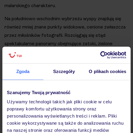
malarskiego charakteru.
Na południowo-wschodnim wybrzeżu wyspy znajdują się
również mniej znane punkty widokowe, cenione zwłaszcza
przez miłośników fotografii. Rozciągają się stąd
spektakularne panoramy obejmujące zatoki, zielone
wzgórza oraz niewielkie wyspy rozsiane po Morzu
Andamańskim. Dla wielu podróżnych są to jedne z
najbardziej malowniczych miejsc na całym Phuket.
Zgoda
Szczegóły
O plikach cookies
Najlepsze atrakcje na Phuket dla rodzin z
dziećmi
Szanujemy Twoją prywatność
Używamy technologii takich jak pliki cookie w celu
Phuket oferuje wiele atrakcji przygotowanych z myślą o
poprawy komfortu użytkowania strony oraz
rodzinach podróżujących z dziećmi. Jednym z
personalizowania wyświetlanych treści i reklam. Pliki
najpopularniejszych miejsc jest Phuket Aquarium, gdzie
cookie wykorzystywane są także do analizowania ruchu
najmłodsi mogą zobaczyć kolorowe ryby tropikalne
na naszej stronie oraz oferowania funkcji mediów