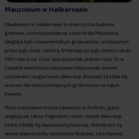
Mauzoleum w Halikarnasie
Mauzoleum w Halikarnasie to starożytna budowla
grobowa, która powstała na cześć króla Mauzolosa.
Niegdyś było monumentalnym grobowcem, wzniesionym
przez jego żonę i siostrę Artemizję po jego śmierci około
350 roku p.n.e. Choć dziś pozostały jedynie ruiny, to w
czasach świetności mauzoleum imponowało swoimi
rozmiarami i bogactwem dekoracji. Budowla ta stała się
wzorem dla wielu późniejszych grobowców na całym
świecie.
Ruiny mauzoleum można odwiedzić w Bodrum, gdzie
znajdują się także fragmenty rzeźb i innych dekoracji,
które zdobiły tę niesamowitą budowlę. Wśród nich są
słynne płaskorzeźby autorstwa Skopasa, Leocharesa,