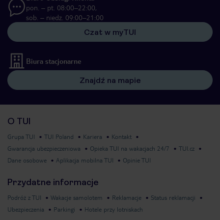
pon. – pt. 08:00–22:00,
sob. – niedz. 09:00–21:00
Czat w myTUI
Biura stacjonarne
Znajdź na mapie
O TUI
Grupa TUI
TUI Poland
Kariera
Kontakt
Gwarancja ubezpieczeniowa
Opieka TUI na wakacjach 24/7
TUI.cz
Dane osobowe
Aplikacja mobilna TUI
Opinie TUI
Przydatne informacje
Podróż z TUI
Wakacje samolotem
Reklamacje
Status reklamacji
Ubezpieczenia
Parkingi
Hotele przy lotniskach