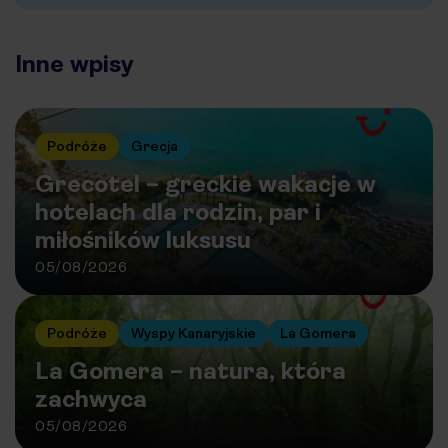
Inne wpisy
Podróże
Grecja
Grecotel – greckie wakacje w
hotelach dla rodzin, par i
miłośników luksusu
05/08/2026
Podróże
Wyspy Kanaryjskie
La Gomera
La Gomera – natura, która
zachwyca
05/08/2026