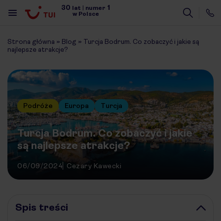
30
1
lat
|
numer
w Polsce
Strona główna
»
Blog
»
Turcja Bodrum. Co zobaczyć i jakie są
najlepsze atrakcje?
Podróże
Europa
Turcja
Turcja Bodrum. Co zobaczyć i jakie
są najlepsze atrakcje?
06/09/2024
Cezary Kawecki
Spis treści