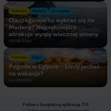
Podróże
Madera
Portugalia
Dlaczego warto wybrać się na
Maderę? Najpiękniejsze
atrakcje wyspy wiecznej wiosny
05/08/2026
Podróże
Egipt
Pogoda w Egipcie – kiedy jechać
na wakacje?
04/08/2026
Pobierz bezpłatną aplikację TUI
Szybkie wyszukiwanie i przeglądanie ofert