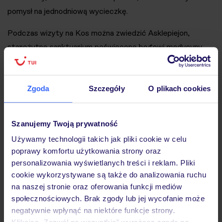
pomysł na jednodniową wycieczkę.
Podczas wizyty na Kos można zwiedzić Asklepiejon,
starożytne sanktuarium poświęcone bogowi medycyny
Asklepiosowi oraz zamek rycerzy św. Jana. Spacerując po
urokliwych uliczkach Kos, warto również zatrzymać się w
jednej z licznych tawern, aby spróbować lokalnych
Zgoda
Szczegóły
O plikach cookies
specjałów. Wycieczka na Kos to doskonała okazja do
połączenia wypoczynku na plaży z odkrywaniem greckiej
Szanujemy Twoją prywatność
historii i kultury​.
Używamy technologii takich jak pliki cookie w celu
Piaszczyste plaże Bodrum
poprawy komfortu użytkowania strony oraz
personalizowania wyświetlanych treści i reklam. Pliki
cookie wykorzystywane są także do analizowania ruchu
Co ma do zaoferowania Bodrum dla poszukujących
na naszej stronie oraz oferowania funkcji mediów
błogiego wypoczynku? Kurort ten jest znany ze swoich
społecznościowych. Brak zgody lub jej wycofanie może
pięknych piaszczystych plaż, które zasłużenie są
negatywnie wpłynąć na niektóre funkcje strony.
magnesem dla turystów z całego świata. Bitez, Gumbet i