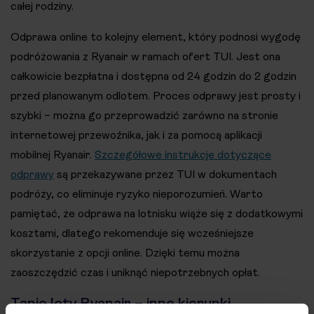
całej rodziny.
Odprawa online to kolejny element, który podnosi wygodę
podróżowania z Ryanair w ramach ofert TUI. Jest ona
całkowicie bezpłatna i dostępna od 24 godzin do 2 godzin
przed planowanym odlotem. Proces odprawy jest prosty i
szybki – można go przeprowadzić zarówno na stronie
internetowej przewoźnika, jak i za pomocą aplikacji
mobilnej Ryanair.
Szczegółowe instrukcje dotyczące
odprawy
są przekazywane przez TUI w dokumentach
podróży, co eliminuje ryzyko nieporozumień. Warto
pamiętać, że odprawa na lotnisku wiąże się z dodatkowymi
kosztami, dlatego rekomenduje się wcześniejsze
skorzystanie z opcji online. Dzięki temu można
zaoszczędzić czas i uniknąć niepotrzebnych opłat.
Tanie loty Ryanair – inne kierunki