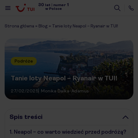
30
1
lat
|
numer
w Polsce
Strona główna
»
Blog
»
Tanie loty Neapol – Ryanair w TUI!
Podróże
Tanie loty Neapol – Ryanair w TUI!
27/02/2025
Monika Dalka-Adamus
Spis treści
1.
Neapol – co warto wiedzieć przed podróżą?