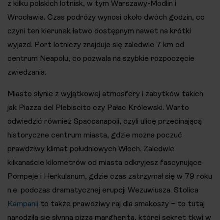
z kilku polskich lotnisk, w tym Warszawy-Modlin i
Wrocławia. Czas podróży wynosi około dwóch godzin, co
czyni ten kierunek łatwo dostępnym nawet na krótki
wyjazd. Port lotniczy znajduje się zaledwie 7 km od
centrum Neapolu, co pozwala na szybkie rozpoczęcie
zwiedzania.
Miasto słynie z wyjątkowej atmosfery i zabytków takich
jak Piazza del Plebiscito czy Pałac Królewski. Warto
odwiedzić również Spaccanapoli, czyli ulicę przecinającą
historyczne centrum miasta, gdzie można poczuć
prawdziwy klimat południowych Włoch. Zaledwie
kilkanaście kilometrów od miasta odkryjesz fascynujące
Pompeje i Herkulanum, gdzie czas zatrzymał się w 79 roku
n.e. podczas dramatycznej erupcji Wezuwiusza. Stolica
Kampanii
to także prawdziwy raj dla smakoszy – to tutaj
narodziła się słynna pizza margherita, której sekret tkwi w