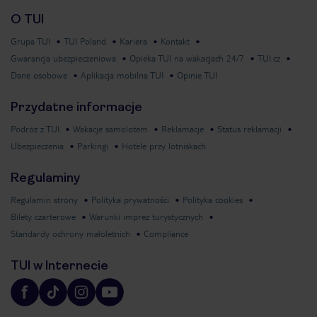
O TUI
Grupa TUI
TUI Poland
Kariera
Kontakt
Gwarancja ubezpieczeniowa
Opieka TUI na wakacjach 24/7
TUI.cz
Dane osobowe
Aplikacja mobilna TUI
Opinie TUI
Przydatne informacje
Podróż z TUI
Wakacje samolotem
Reklamacje
Status reklamacji
Ubezpieczenia
Parkingi
Hotele przy lotniskach
Regulaminy
Regulamin strony
Polityka prywatności
Polityka cookies
Bilety czarterowe
Warunki imprez turystycznych
Standardy ochrony małoletnich
Compliance
TUI w Internecie