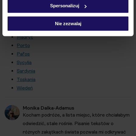
Czarnogóra
w
polityce plików cookies
oraz
polityce prywatności
.
Spersonalizuj
Kalabria
Lizbona
Nie zezwalaj
Malta
Madryt
Porto
Pafos
Sycylia
Sardynia
Toskania
Wiedeń
Monika Dalka-Adamus
Kocham podróże, a lista miejsc, które chciałabym
odwiedzić, stale rośnie. Pisanie tekstów o
różnych zakątkach świata pozwala mi odkrywać