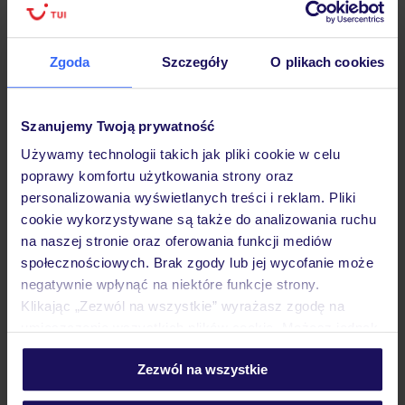
Ryanair oferuje wiele innych kierunków dostępnych w
ofercie TUI, które obejmują zarówno przelot, jak i
Zgoda
Szczegóły
O plikach cookies
zakwaterowanie w hotelach. Wśród najpopularniejszych
destynacji znajdują się:
Szanujemy Twoją prywatność
Używamy technologii takich jak pliki cookie w celu
SPRAWDŹ OFERTY ZIMA 2026/27 FIRST
poprawy komfortu użytkowania strony oraz
MINUTE®!
personalizowania wyświetlanych treści i reklam. Pliki
cookie wykorzystywane są także do analizowania ruchu
Andaluzja
na naszej stronie oraz oferowania funkcji mediów
Andora
społecznościowych. Brak zgody lub jej wycofanie może
negatywnie wpłynąć na niektóre funkcje strony.
Ateny
Klikając „Zezwól na wszystkie” wyrażasz zgodę na
Bari
umieszczenie wszystkich plików cookie. Możesz jednak
Barcelona
personalizować swój wybór wchodząc w zakładkę
Costa Blanca
Zezwól na wszystkie
„Szczegóły”
Costa del Sol
Szczegółowe informacje o plikach cookie znajdziesz