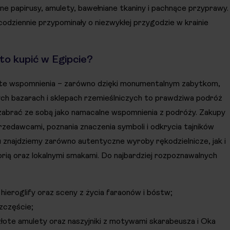
ne papirusy, amulety, bawełniane tkaniny i pachnące przyprawy.
odziennie przypominały o niezwykłej przygodzie w krainie
to kupić w Egipcie?
arte wspomnienia – zarówno dzięki monumentalnym zabytkom,
lnych bazarach i sklepach rzemieślniczych to prawdziwa podróż
zabrać ze sobą jako namacalne wspomnienia z podróży. Zakupy
zedawcami, poznania znaczenia symboli i odkrycia tajników
 znajdziemy zarówno autentyczne wyroby rękodzielnicze, jak i
rią oraz lokalnymi smakami. Do najbardziej rozpoznawalnych
ieroglify oraz sceny z życia faraonów i bóstw;
szczęście;
złote amulety oraz naszyjniki z motywami skarabeusza i Oka