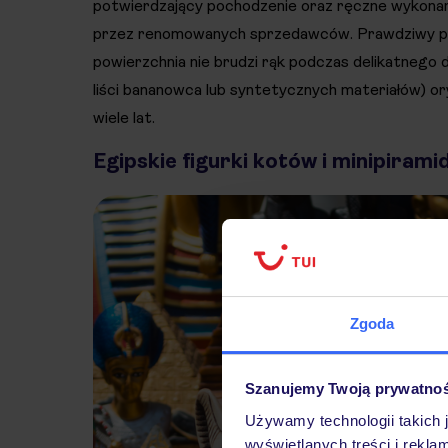
potwierdzający pochodzenie oraz ręczne wykonan
przez renomowanych sprzedawców. Prawdziwy papir
powierzchnia nie brudzi rąk podczas delikatnego 
liści bananowca lub syntetycznych materiałów) or
wiele lat.
Egipskie figurki kotów i minipirami
Zgoda
Szanujemy Twoją prywatno
Używamy technologii takich 
wyświetlanych treści i rekla