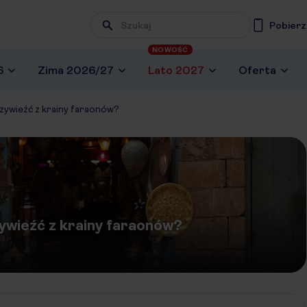
Pobierz
NOWOŚĆ
6
Zima 2026/27
Lato 2027
Oferta
rzywieźć z krainy faraonów?
zywieźć z krainy faraonów?