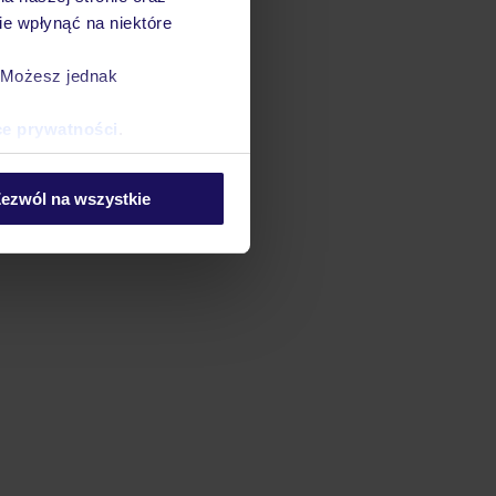
e wpłynąć na niektóre
. Możesz jednak
ce prywatności
.
ezwól na wszystkie