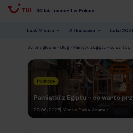
30
lat
|
numer
1
w Polsce
Last Minute
All Inclusive
Lato 202
Strona główna
»
Blog
»
Pamiątki z Egiptu – co warto p
Podróże
Pamiątki z Egiptu – co warto pr
27/06/2025
Monika Dalka-Adamus