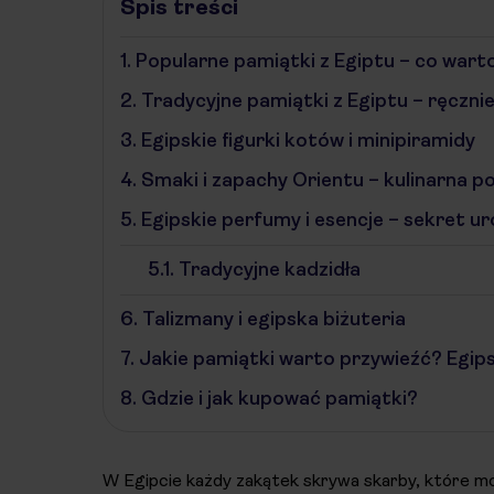
Spis treści
1.
Popularne pamiątki z Egiptu – co warto
2.
Tradycyjne pamiątki z Egiptu – ręczni
3.
Egipskie figurki kotów i minipiramidy
4.
Smaki i zapachy Orientu – kulinarna p
5.
Egipskie perfumy i esencje – sekret u
5.1.
Tradycyjne kadzidła
6.
Talizmany i egipska biżuteria
7.
Jakie pamiątki warto przywieźć? Egips
8.
Gdzie i jak kupować pamiątki?
W Egipcie każdy zakątek skrywa skarby, które mo