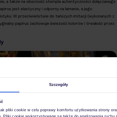
ie, a także na obecność stempla autentyczności dołączanego
us jest elastyczny i odporny na łamanie, a jego
dotyku. W przeciwieństwie do tańszych imitacji (wykonanych z
yginalny papirus zachowuje świeżość kolorów i trwałość przez
dy
Szczegóły
ść
jak pliki cookie w celu poprawy komfortu użytkowania strony or
m. Pliki cookie wykorzystywane są także do analizowania ruchu 