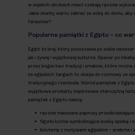
w wąskich uliczkach miast czekają ręcznie wykona
Jakie skarby warto zabrać ze sobą do domu, aby c
faraonów?
Popularne pamiątki z Egiptu – co war
Egipt to kraj, który pozostawia po sobie niezat
jak i żywej i wyjątkowej kulturze. Spacer po loka
przez bogactwo tradycji i smaków, które można 
na egipskich targach to okazja do rozmowy ze spr
tradycyjnego rzemiosła. Wśród pamiątek z Egiptu
wyjątkowe produkty inspirowane starożytną histo
pamiątek z Egiptu należą:
ręcznie malowane papirusy przedstawiające h
figurki kotów symbolizujące boską opiekę i 
biżuterię z motywami egipskimi – srebrne i 