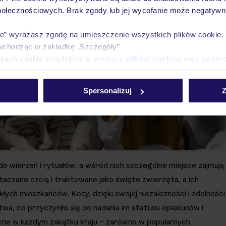
połecznościowych. Brak zgody lub jej wycofanie może negatywni
ie” wyrażasz zgodę na umieszczenie wszystkich plików cookie
wchodząc w zakładkę „Szczegóły”
ikach cookie znajdziesz w
polityce plików cookies
oraz
polity
Spersonalizuj
Z
o wierzeń i rytuałów, a wśród nich szczególne miejsce zajmują
taczane czcią i traktowane jako święte zwierzęta, a ich
łych mieszkańców. Koty, dzięki swojej niezależności i zdolności
twa, co przyczyniło się do nadania im statusu opiekunów i
ecne w każdym zakątku kraju – zarówno w popularnych