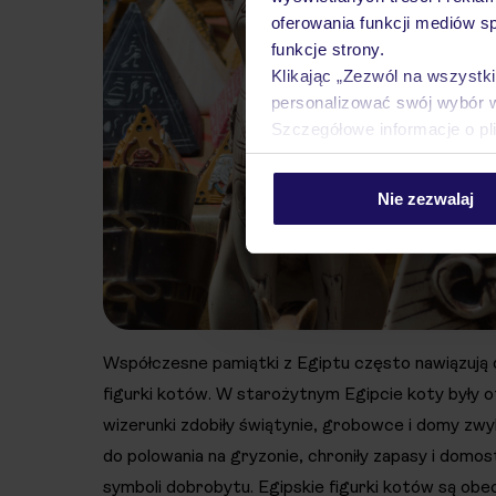
oferowania funkcji mediów s
funkcje strony.
Klikając „Zezwól na wszystk
personalizować swój wybór 
Szczegółowe informacje o pl
Nie zezwalaj
Współczesne pamiątki z Egiptu często nawiązują d
figurki kotów. W starożytnym Egipcie koty były o
wizerunki zdobiły świątynie, grobowce i domy zwyk
do polowania na gryzonie, chroniły zapasy i domos
symboli dobrobytu. Egipskie figurki kotów są ob