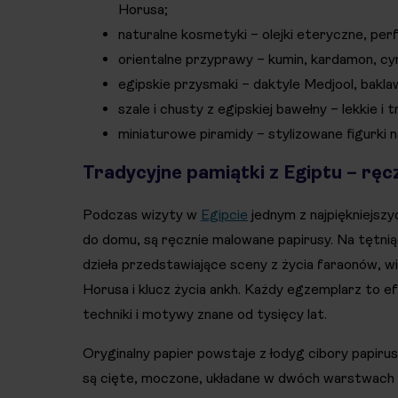
Horusa;
naturalne kosmetyki – olejki eteryczne, per
orientalne przyprawy – kumin, kardamon, cy
egipskie przysmaki – daktyle Medjool, baklaw
szale i chusty z egipskiej bawełny – lekkie i 
miniaturowe piramidy – stylizowane figurki 
Tradycyjne pamiątki z Egiptu – rę
Podczas wizyty w
Egipcie
jednym z najpiękniejszy
do domu, są ręcznie malowane papirusy. Na tętnią
dzieła przedstawiające sceny z życia faraonów, 
Horusa i klucz życia ankh. Każdy egzemplarz to e
techniki i motywy znane od tysięcy lat.
Oryginalny papier powstaje z łodyg cibory papirus
są cięte, moczone, układane w dwóch warstwach 