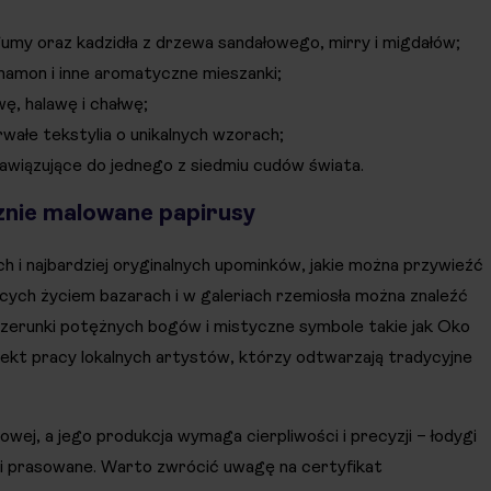
fumy oraz kadzidła z drzewa sandałowego, mirry i migdałów;
namon i inne aromatyczne mieszanki;
ę, halawę i chałwę;
trwałe tekstylia o unikalnych wzorach;
nawiązujące do jednego z siedmiu cudów świata.
cznie malowane papirusy
ch i najbardziej oryginalnych upominków, jakie można przywieźć
cych życiem bazarach i w galeriach rzemiosła można znaleźć
wizerunki potężnych bogów i mistyczne symbole takie jak Oko
fekt pracy lokalnych artystów, którzy odtwarzają tradycyjne
owej, a jego produkcja wymaga cierpliwości i precyzji – łodygi
i prasowane. Warto zwrócić uwagę na certyfikat