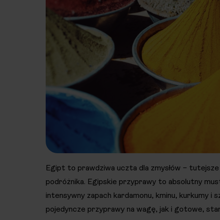
Egipt to prawdziwa uczta dla zmysłów – tutejsze 
podróżnika. Egipskie przyprawy to absolutny must 
intensywny zapach kardamonu, kminu, kurkumy i s
pojedyncze przyprawy na wagę, jak i gotowe, st