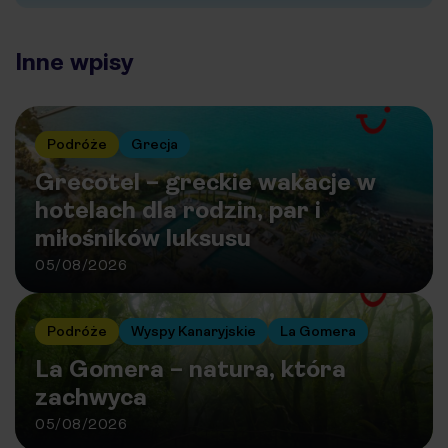
Inne wpisy
Podróże
Grecja
Grecotel – greckie wakacje w
hotelach dla rodzin, par i
miłośników luksusu
05/08/2026
Podróże
Wyspy Kanaryjskie
La Gomera
La Gomera – natura, która
zachwyca
05/08/2026