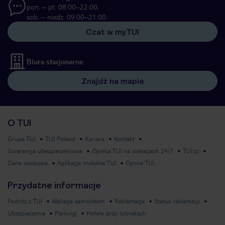
pon. – pt. 08:00–22:00,
sob. – niedz. 09:00–21:00
Czat w myTUI
Biura stacjonarne
Znajdź na mapie
O TUI
Grupa TUI
TUI Poland
Kariera
Kontakt
Gwarancja ubezpieczeniowa
Opieka TUI na wakacjach 24/7
TUI.cz
Dane osobowe
Aplikacja mobilna TUI
Opinie TUI
Przydatne informacje
Podróż z TUI
Wakacje samolotem
Reklamacje
Status reklamacji
Ubezpieczenia
Parkingi
Hotele przy lotniskach