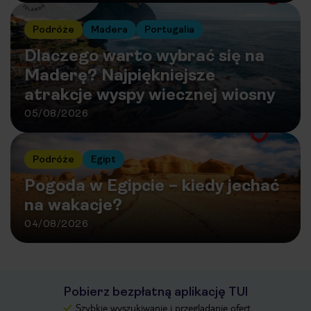
Podróże
Madera
Portugalia
Dlaczego warto wybrać się na
Maderę? Najpiękniejsze
atrakcje wyspy wiecznej wiosny
05/08/2026
Podróże
Egipt
Pogoda w Egipcie – kiedy jechać
na wakacje?
04/08/2026
Pobierz bezpłatną aplikację TUI
Szybkie wyszukiwanie i przeglądanie ofert