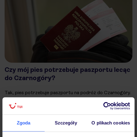
Czy mój pies potrzebuje paszportu lecąc
do Czarnogóry?
Tak, pies potrzebuje paszportu na podróż do Czarnogóry.
Paszport dla zwierząt musi być wydany przez
weterynarza i zawierać potwierdzenie szczepienia
przeciwko wściekliźnie (ważnego przez co najmniej 30 dni
Zgoda
Szczegóły
O plikach cookies
przed podróżą). Ponadto pies musi być zaczipowany, a
jego czip musi być zarejestrowany w międzynarodowej