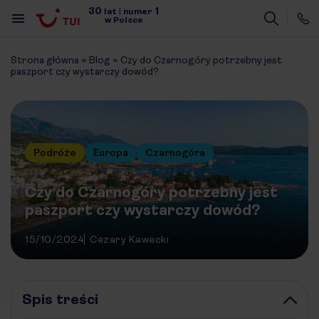
30
1
lat
|
numer
w Polsce
Strona główna
»
Blog
»
Czy do Czarnogóry potrzebny jest
paszport czy wystarczy dowód?
Podróże
Europa
Czarnogóra
Czy do Czarnogóry potrzebny jest
paszport czy wystarczy dowód?
15/10/2024
Cezary Kawecki
Spis treści