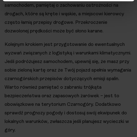
samochodem, pamiętaj o zachowaniu ostrożności na
drogach, które są kręte i wąskie, a miejscowi kierowcy
często łamią przepisy drogowe​. Przekroczenie
dozwolonej prędkości może być słono karane.
Kolejnym krokiem jest przygotowanie do ewentualnych
wyzwań związanych z logistyką i warunkami klimatycznymi.
Jeśli podróżujesz samochodem, upewnij się, że masz przy
sobie zieloną kartę oraz że Twój pojazd spełnia wymagania
czarnogórskich przepisów dotyczących emisji spalin.
Warto również pamiętać o zabraniu trójkąta
bezpieczeństwa oraz zapasowych żarówek – jest to
obowiązkowe na terytorium Czarnogóry. Dodatkowo
sprawdź prognozy pogody i dostosuj swój ekwipunek do
lokalnych warunków, zwłaszcza jeśli planujesz wycieczki w
góry.