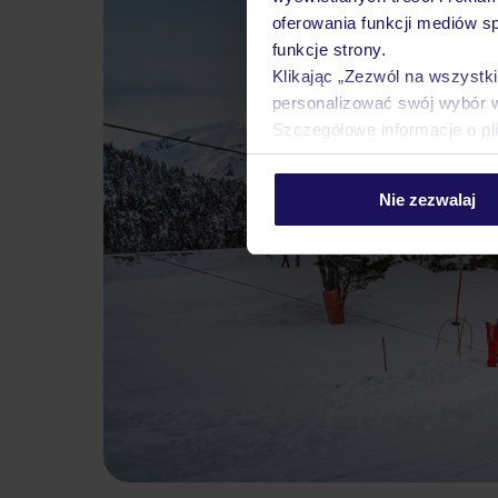
oferowania funkcji mediów s
funkcje strony.
Klikając „Zezwól na wszystk
personalizować swój wybór 
Szczegółowe informacje o pl
Nie zezwalaj