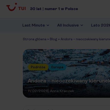
30
lat
|
numer
1
w Polsce
Last Minute
All Inclusive
Lato 202
Strona główna
»
Blog
»
Andora – nieoczekiwany kierune
Podróże
Europa
Andora – nieoczekiwany kierunek
11/02/2026
Anna Kraczek