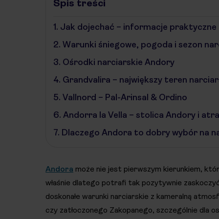
Spis treści
1.
Jak dojechać – informacje praktyczne
2.
Warunki śniegowe, pogoda i sezon nar
3.
Ośrodki narciarskie Andory
4.
Grandvalira – największy teren narciar
5.
Vallnord – Pal-Arinsal & Ordino
6.
Andorra la Vella – stolica Andory i at
7.
Dlaczego Andora to dobry wybór na n
Andora
może nie jest pierwszym kierunkiem, któr
właśnie dlatego potrafi tak pozytywnie zaskoczyć
doskonałe warunki narciarskie z kameralną atmosf
czy zatłoczonego Zakopanego, szczególnie dla os