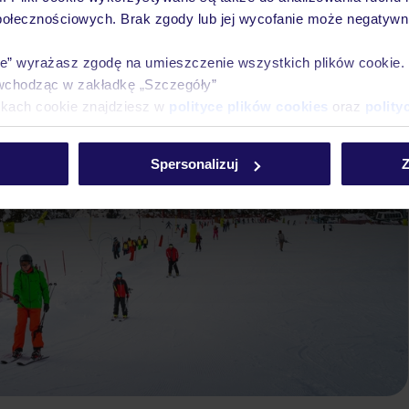
połecznościowych. Brak zgody lub jej wycofanie może negatywni
ie” wyrażasz zgodę na umieszczenie wszystkich plików cookie
wchodząc w zakładkę „Szczegóły”
ikach cookie znajdziesz w
polityce plików cookies
oraz
polity
Spersonalizuj
Z