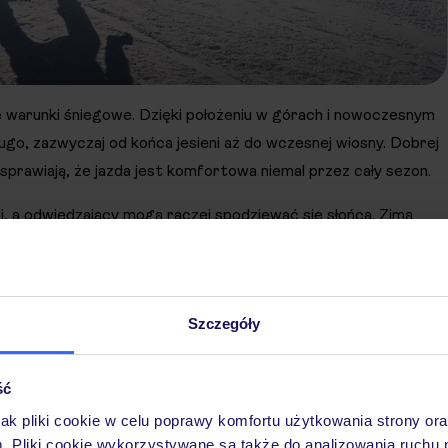
 warunki śniegowe. Dzięki położeniu w górach i nowoczesnym
ugo, zazwyczaj od końca jesieni aż do wczesnej wiosny. Dobrej
 sprawiają, że jazda jest komfortowa niemal przez cały sezon.
a odwiedzający mogą raczej spodziewać się słońca. Zimą
oczność na trasach. To dobry kierunek dla miłośników sportów
as na stokach i cieszyć się jazdą od rana do wieczora.
Szczegóły
ść
jak pliki cookie w celu poprawy komfortu użytkowania strony or
m. Pliki cookie wykorzystywane są także do analizowania ruchu 