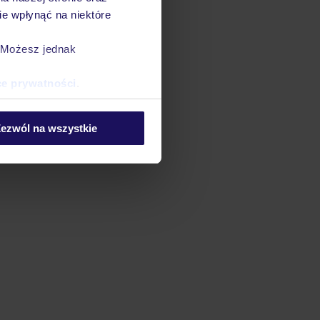
e wpłynąć na niektóre
. Możesz jednak
ce prywatności
.
ezwól na wszystkie