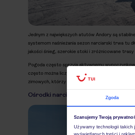
Jednym z największych atutów Andory są stabilne
systemom naśnieżania sezon narciarski trwa tu dł
jakości śnieg, szerokie stoki i zróżnicowane trasy
Pogoda często sprzyja aktywnemu wypoczynkowi, 
często można liczyć na słoneczne dni i dobrą wid
zimowych, którzy chcą maksymalnie wykorzystać cz
Ośrodki narciarskie Andory
Zgoda
Szanujemy Twoją prywatno
Używamy technologii takich 
wyświetlanych treści i rekla