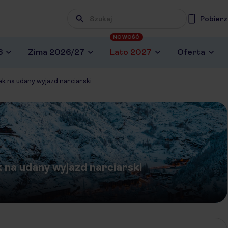
Pobierz
NOWOŚĆ
6
Zima 2026/27
Lato 2027
Oferta
k na udany wyjazd narciarski
 na udany wyjazd narciarski