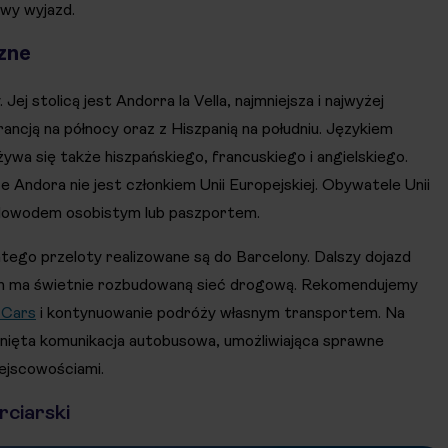
wy wyjazd.
zne
ej stolicą jest Andorra la Vella, najmniejsza i najwyżej
ancją na północy oraz z Hiszpanią na południu. Językiem
ywa się także hiszpańskiego, francuskiego i angielskiego.
 Andora nie jest członkiem Unii Europejskiej. Obywatele Unii
dowodem osobistym lub paszportem.
dlatego przeloty realizowane są do Barcelony. Dalszy dojazd
en ma świetnie rozbudowaną sieć drogową. Rekomendujemy
 Cars
i kontynuowanie podróży własnym transportem. Na
inięta komunikacja autobusowa, umożliwiająca sprawne
ejscowościami.
rciarski