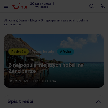
30
1
lat
|
numer
w Polsce
Strona główna
»
Blog
»
6 najpopularniejszych hoteli na
Zanzibarze
Podróże
Poznaj hotele
Afryka
6 najpopularniejszych hoteli na
Zanzibarze
02/12/2020
Gabriela Deda
Spis treści