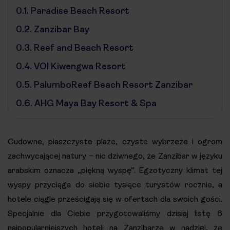
0.1.
Paradise Beach Resort
0.2.
Zanzibar Bay
0.3.
Reef and Beach Resort
0.4.
VOI Kiwengwa Resort
0.5.
PalumboReef Beach Resort Zanzibar
0.6.
AHG Maya Bay Resort & Spa
Cudowne, piaszczyste plaże, czyste wybrzeże i ogrom
zachwycającej natury – nic dziwnego, że Zanzibar w języku
arabskim oznacza „piękną wyspę”. Egzotyczny klimat tej
wyspy przyciąga do siebie tysiące turystów rocznie, a
hotele ciągle prześcigają się w ofertach dla swoich gości.
Specjalnie dla Ciebie przygotowaliśmy dzisiaj listę 6
najpopularniejszych hoteli na Zanzibarze w nadziei, że