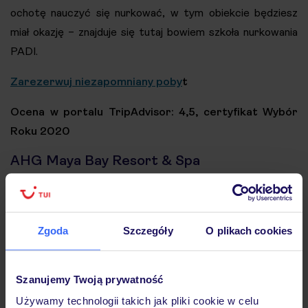
ochotę nauczyć się nurkować, w tym obiekcie będziesz
miał okazję – znajduje się tutaj bowiem szkoła nurkowania
PADI.
Zarezerwuj niezapomniany poby
t
Ocena w portalu TripAdvisor: 4,5, certyfikat Wybór
Roku 2020
AHG Maya Bay Resort & Spa
Zgoda
Szczegóły
O plikach cookies
Szanujemy Twoją prywatność
Używamy technologii takich jak pliki cookie w celu