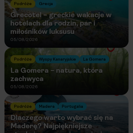
Podróże
Grecja
Grecotel – greckie wakacje w
hotelach dla rodzin, par i
miłośników luksusu
05/08/2026
Podróże
Wyspy Kanaryjskie
La Gomera
La Gomera – natura, która
zachwyca
05/08/2026
Podróże
Madera
Portugalia
Dlaczego warto wybrać się na
Maderę? Najpiękniejsze