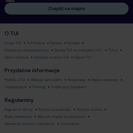
Znajdź na mapie
O TUI
Grupa TUI
TUI Poland
Kariera
Kontakt
Gwarancja ubezpieczeniowa
Opieka TUI na wakacjach 24/7
TUI.cz
Dane osobowe
Aplikacja mobilna TUI
Opinie TUI
Przydatne informacje
Podróż z TUI
Wakacje samolotem
Reklamacje
Status reklamacji
Ubezpieczenia
Parkingi
Hotele przy lotniskach
Regulaminy
Regulamin strony
Polityka prywatności
Polityka cookies
Bilety czarterowe
Warunki imprez turystycznych
Standardy ochrony małoletnich
Compliance