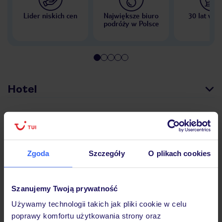
Lider niskich cen
Największe biuro
30 lat w P
podróży w Polsce
Hotel
Opinie
Zgoda
Szczegóły
O plikach cookies
Pokoje
Szanujemy Twoją prywatność
Wyżywienie
Używamy technologii takich jak pliki cookie w celu
poprawy komfortu użytkowania strony oraz