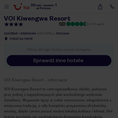
30
1
1
/
18
lat
|
numer
w Polsce
VOI Kiwengwa Resort
(2196 opinii)
ZANZIBAR
KIWENGWA
KOD HOTELU
ZNZ30008
POKAŻ NA MAPIE
Oferta dla tego hotelu nie jest dostępna.
Sprawdź inne hotele
VOI Kiwengwa Resort
-
informacje
VOI Kiwengwa Resort to czterogwiazdkowy obiekt, położony
przy jednej z najpiękniejszych plaż wschodniego wybrzeża
Zanzibaru. Wspaniale łączy w sobie nowoczesne udogodnienia z
miejscową tradycją, a cały kompleks przypomina afrykańską
wioskę, dzięki czemu poczuć można lokalną kulturę i klimat. Hol
nute
hotelu wyróżnia się spektakularną drewnianą konstrukcją,