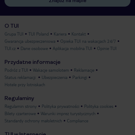
Znajdź na mapie
O TUI
Grupa TUI
TUI Poland
Kariera
Kontakt
Gwarancja ubezpieczeniowa
Opieka TUI na wakacjach 24/7
TUI.cz
Dane osobowe
Aplikacja mobilna TUI
Opinie TUI
Przydatne informacje
Podróż z TUI
Wakacje samolotem
Reklamacje
Status reklamacji
Ubezpieczenia
Parkingi
Hotele przy lotniskach
Regulaminy
Regulamin strony
Polityka prywatności
Polityka cookies
Bilety czarterowe
Warunki imprez turystycznych
Standardy ochrony małoletnich
Compliance
TUI w Internecie