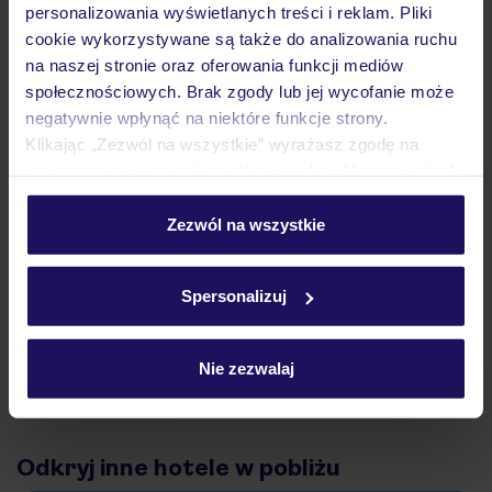
personalizowania wyświetlanych treści i reklam. Pliki
Atrakcje
cookie wykorzystywane są także do analizowania ruchu
na naszej stronie oraz oferowania funkcji mediów
społecznościowych. Brak zgody lub jej wycofanie może
Ważne informacje
negatywnie wpłynąć na niektóre funkcje strony.
Klikając „Zezwól na wszystkie” wyrażasz zgodę na
umieszczenie wszystkich plików cookie. Możesz jednak
personalizować swój wybór wchodząc w zakładkę
Często zadawane pytania
„Szczegóły”
Zezwól na wszystkie
Jak zmienić uczestników/osobę zgłaszającą?
Szczegółowe informacje o plikach cookie znajdziesz
Czy w Hotelu będzie przedstawiciel TUI?
w
polityce plików cookies
oraz
polityce prywatności
.
Spersonalizuj
Na jakiej podstawie i gdzie otrzymam karty
pokładowe/bilety lotnicze?
Zobacz więcej
Nie zezwalaj
Odkryj inne hotele w pobliżu