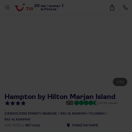
30
1
lat
|
numer
w Polsce
1
/
50
Hampton by Hilton Marjan Island
(4793 opinie)
ZJEDNOCZONE EMIRATY ARABSKIE
RAS AL KHAIMAH / FUJAIRAH
RAS AL KHAIMAH
nute
KOD HOTELU
RKT15022
POKAŻ NA MAPIE