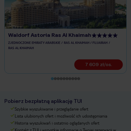
Waldorf Astoria Ras Al Khaimah
ZJEDNOCZONE EMIRATY ARABSKIE
RAS AL KHAIMAH / FUJAIRAH
RAS AL KHAIMAH
7 609 zł/os.
Pobierz bezpłatną aplikację TUI
Szybkie wyszukiwanie i przeglądanie ofert
Lista ulubionych ofert i możliwość ich udostępniania
Historia wyszukiwań i ostatnio oglądanych ofert
Kontakt z TUI i wszystkie informacje o Twojej rezerwacji w