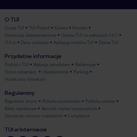
O TUI
Grupa TUI
TUI Poland
Kariera
Kontakt
Gwarancja ubezpieczeniowa
Opieka TUI na wakacjach 24/7
TUI.cz
Dane osobowe
Aplikacja mobilna TUI
Opinie TUI
Przydatne informacje
Podróż z TUI
Wakacje samolotem
Reklamacje
Status reklamacji
Ubezpieczenia
Parkingi
Hotele przy lotniskach
Regulaminy
Regulamin strony
Polityka prywatności
Polityka cookies
Bilety czarterowe
Warunki imprez turystycznych
Standardy ochrony małoletnich
Compliance
TUI w Internecie