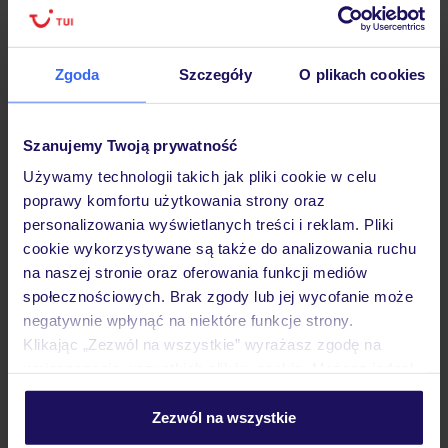
Zgoda
Szczegóły
O plikach cookies
Hotel
Szanujemy Twoją prywatność
Używamy technologii takich jak pliki cookie w celu
Opinie
poprawy komfortu użytkowania strony oraz
personalizowania wyświetlanych treści i reklam. Pliki
cookie wykorzystywane są także do analizowania ruchu
Pokoje
na naszej stronie oraz oferowania funkcji mediów
społecznościowych. Brak zgody lub jej wycofanie może
negatywnie wpłynąć na niektóre funkcje strony.
Wyżywienie
Klikając „Zezwól na wszystkie” wyrażasz zgodę na
umieszczenie wszystkich plików cookie. Możesz jednak
personalizować swój wybór wchodząc w zakładkę
Atrakcje
„Szczegóły”
Zezwól na wszystkie
Szczegółowe informacje o plikach cookie znajdziesz