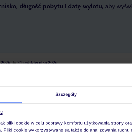
tnisko
,
długość pobytu
i
datę wylotu
, aby wyświe
 2026
do
31 października 2026
Dlaczego warto wybrać TUI?
Szczegóły
óży
Tylko u nas opieka na
10
30 lat w Polsce
ść
wakacjach 24/7
jak pliki cookie w celu poprawy komfortu użytkowania strony or
m. Pliki cookie wykorzystywane są także do analizowania ruchu 