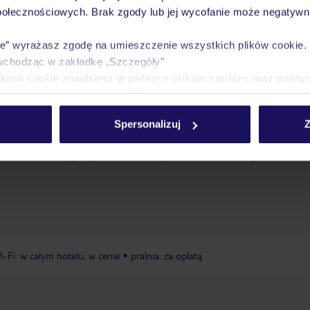
połecznościowych. Brak zgody lub jej wycofanie może negatywni
Ważn
Pokoje
Wyżywienie
Atrakcje
infor
ie” wyrażasz zgodę na umieszczenie wszystkich plików cookie
wchodząc w zakładkę „Szczegóły”
ikach cookie znajdziesz w
polityce plików cookies
oraz
polity
iaszczysta
schody prowadzące do plaży
ręczniki w cenie
Spersonalizuj
Z
, w cenie, zewnętrzny, leżaki: w cenie, parasole: w cenie
ręczniki: w ceni
i-Fi: w całym hotelu, w cenie
pralnia: za opłatą