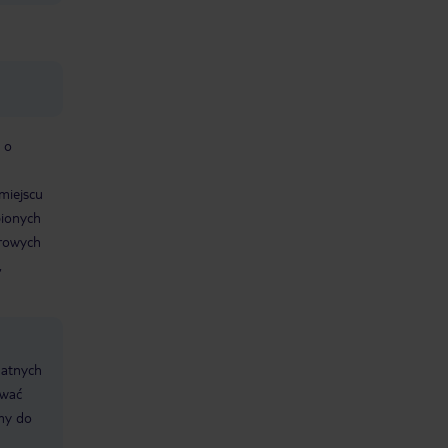
 o
miejscu
bionych
erowych
,
datnych
ować
śmy do