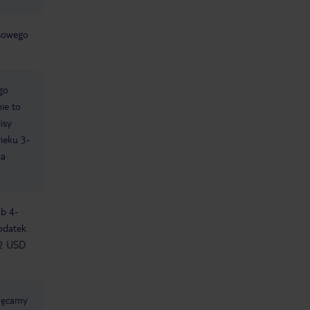
jsowego
go
ie to
isy
wieku 3-
ia
ub 4-
odatek
 2 USD
chęcamy