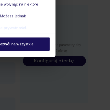
e wpłynąć na niektóre
e
macje
. Możesz jednak
ce prywatności
.
ezwól na wszystkie
Określ poszczególne parametry aby
wyświetlić ofertę
e
Konfiguruj ofertę