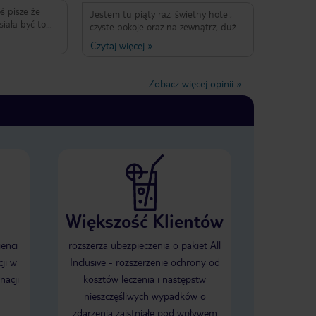
ś pisze że
Jestem tu piąty raz, świetny hotel,
iała być to
czyste pokoje oraz na zewnątrz, dużo
pieniędzy
zieleni i miejsc do relaksu, obsługa
Czytaj więcej
»
kty w pokoju
przemiła, zawsze pomocna i
amego rana na
uśmiechnięta. Jedzenie bardzo dobre
go szkoda
i zróżnicowane, każdy znajdzie coś
Zobacz więcej opinii
»
pysznego dla siebie.Dla mnie same
najwyższe noty.
Większość Klientów
ienci
rozszerza ubezpieczenia o pakiet All
ji w
Inclusive - rozszerzenie ochrony od
nacji
kosztów leczenia i następstw
nieszczęśliwych wypadków o
zdarzenia zaistniałe pod wpływem