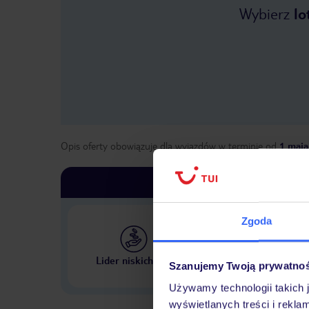
Wybierz
lo
Opis oferty obowiązuje dla wyjazdów w terminie
od
1 maja
Zgoda
Największe biuro podr
Lider niskich cen
Szanujemy Twoją prywatno
w Polsce
Używamy technologii takich 
wyświetlanych treści i rekla