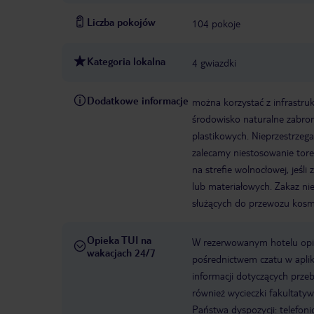
Liczba pokojów
104 pokoje
Kategoria lokalna
4 gwiazdki
Dodatkowe informacje
można korzystać z infrastru
środowisko naturalne zabron
plastikowych. Nieprzestrzeg
zalecamy niestosowanie tor
na strefie wolnocłowej, jeśl
lub materiałowych. Zakaz ni
służących do przewozu kos
Opieka TUI na
W rezerwowanym hotelu opiek
wakacjach 24/7
pośrednictwem czatu w aplik
informacji dotyczących prze
również wycieczki fakultaty
Państwa dyspozycji: telefon