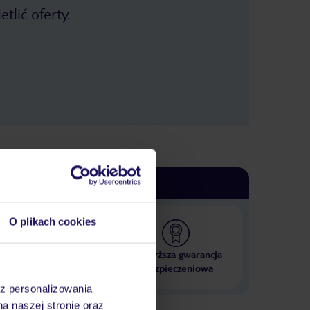
tlić oferty.
O plikach cookies
 000 hoteli w ponad 50
Najwyższa gwarancja
krajach
ubezpieczeniowa
az personalizowania
na naszej stronie oraz