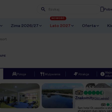
Pobi
Wpisz frazę, której szukasz
NOWOŚĆ
Zima 2026/27
Lato 2027
Oferta
Ki
esort
APIE
Ważn
Pokoje
Wyżywienie
Atrakcje
infor
+
58
Znakomity
(
503
opinie
)
Wyjątkowy
Sam hotel Ok wszystko w sty
Stanowczo polecamy! Cudowne
afrykanskim duży zielony ogró
miejsce - 3 bary, z czego jeden na