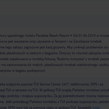
ktury sąsiedniego hotelu Paradise Beach Resort
Od 01.06.2019 w trosce
ione jest wwożenie oraz używanie w Tanzanii i na Zanzibarze torebek
anie tego zakazu zagrożone jest karą grzywny. Aby uniknąć problemów na 
ebek plastikowych w żadnym z bagażów. Dotyczy to również zakupów zro
i zostały zapakowane w torebkę foliową. Radzimy korzystać z torebek papi
e ma zastosowania do małych, plastikowych torebek wielokrotnego użytku
metyków w bagażu podręcznym.
a wyłącznie poprzez TUI Service Center 24/7: telefonicznie, SMS i za
acji TUI w serwisie myTUI. W aplikacji TUI znajdą Państwo mnóstwo przy
biegu podróży i miejsca wypoczynku. Za jej pośrednictwem można rezerw
wne. Jeśli potrzebują Państwo kontaktu z TUI podczas wypoczynku, jeste
icznie, SMS-owo lub za pomocą czatu w aplikacji TUI. Szczegóły
tutaj
.