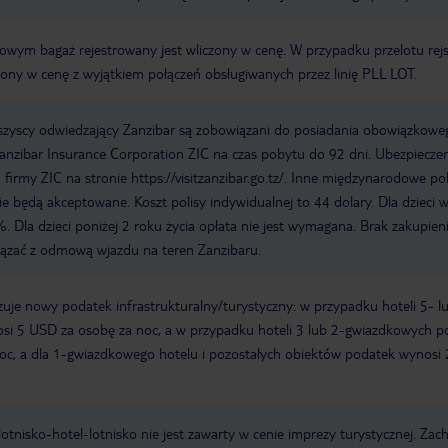
erowym bagaż rejestrowany jest wliczony w cenę. W przypadku przelotu re
czony w cenę z wyjątkiem połączeń obsługiwanych przez linię PLL LOT.
wszyscy odwiedzający Zanzibar są zobowiązani do posiadania obowiązkowe
nzibar Insurance Corporation ZIC na czas pobytu do 92 dni. Ubezpieczen
irmy ZIC na stronie https://visitzanzibar.go.tz/. Inne międzynarodowe pol
e będą akceptowane. Koszt polisy indywidualnej to 44 dolary. Dla dzieci 
. Dla dzieci poniżej 2 roku życia opłata nie jest wymagana. Brak zakupien
iązać z odmową wjazdu na teren Zanzibaru.
je nowy podatek infrastrukturalny/turystyczny: w przypadku hoteli 5- l
i 5 USD za osobę za noc, a w przypadku hoteli 3 lub 2-gwiazdkowych p
oc, a dla 1-gwiazdkowego hotelu i pozostałych obiektów podatek wynosi
e lotnisko-hotel-lotnisko nie jest zawarty w cenie imprezy turystycznej. Za