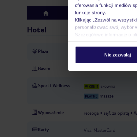
oferowania funkcji mediów s
funkcje strony.
Hotel
Opinie
top
Klikając „Zezwól na wszystk
personalizować swój wybór 
Hotel
Szczegółowe informacje o pl
Plaża
bezpośrednio przy plaży
p
Nie zezwalaj
Basen
basen: w zależności od sezonu
Sport i Wellness
siłownia
W CENIE
masaże
PŁATNE
Wyposażenie
recepcja
sejf: za opłatą
W
Karty
Visa, MasterCard