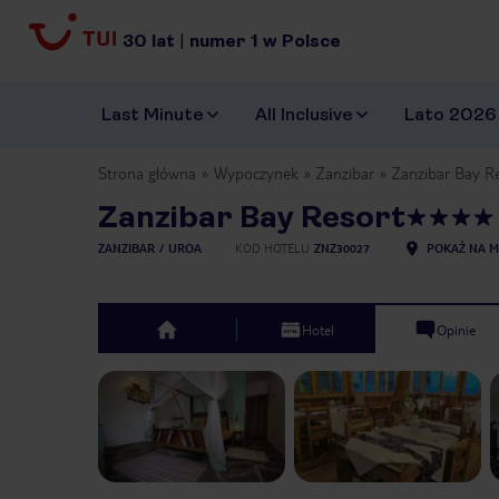
30
lat
|
numer
1
w Polsce
Last Minute
All Inclusive
Lato 2026
Strona główna
Wypoczynek
Zanzibar
Zanzibar Bay R
Zanzibar Bay Resort
ZANZIBAR
UROA
KOD HOTELU
ZNZ30027
POKAŻ NA M
Hotel
Opinie
top
Previous slide